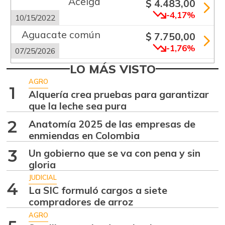
Acelga
$ 4.483,00
-4,17%
10/15/2022
Aguacate común
$ 7.750,00
-1,76%
07/25/2026
Aguacate
LO MÁS VISTO
$ 9.041,50
papelillo
AGRO
-0,30%
1
Alquería crea pruebas para garantizar
07/25/2026
que la leche sea pura
Ahuyama
$ 2.047,25
2
Anatomía 2025 de las empresas de
-6,05%
07/25/2026
enmiendas en Colombia
Ahuyamín
$ 870,00
3
Un gobierno que se va con pena y sin
+2,23%
08/05/2017
gloria
Ajo
JUDICIAL
$ 5.583,83
4
La SIC formuló cargos a siete
+0,76%
07/25/2026
compradores de arroz
Ají dulce
$ 2.860,17
AGRO