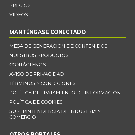
$ 33.852,00
res
PRECIOS
+0,16%
07/25/2026
VIDEOS
Borojó
$ 5.000,00
-
MANTÉNGASE CONECTADO
11/24/2018
Bota de res
$ 33.756,71
MESA DE GENERACIÓN DE CONTENIDOS
+0,14%
07/25/2026
NUESTROS PRODUCTOS
Brazo con hueso
CONTÁCTENOS
$ 16.506,80
de cerdo
AVISO DE PRIVACIDAD
-0,08%
07/25/2026
TÉRMINOS Y CONDICIONES
Brazo sin hueso
POLÍTICA DE TRATAMIENTO DE INFORMACIÓN
$ 18.599,83
de cerdo
+0,16%
POLÍTICA DE COOKIES
07/25/2026
SUPERINTENDENCIA DE INDUSTRIA Y
Brócoli
$ 8.209,33
COMERCIO
-4,38%
07/25/2026
OTROS PORTALES