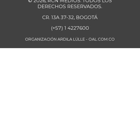
© 2026, RCN MEDIOS. TODOS LOS
-
DERECHOS RESERVADOS.
07/25/2026
CR. 13A 37-32, BOGOTÁ
Carne de res en
$ 17.400,00
canal
(+57) 1 4227600
-
07/25/2026
ORGANIZACIÓN ARDILA LÜLLE - OAL.COM.CO
Cebolla cabezona
$ 2.846,43
blanca
-9,78%
07/25/2026
Cebolla cabezona
$ 2.196,42
roja
-3,96%
07/25/2026
Cebolla junca
$ 2.823,00
-17,74%
07/25/2026
Cebolla larga
$ 1.522,00
+8,33%
07/25/2026