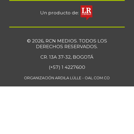
-
07/25/2026
Un producto de:
Carne de cerdo en
$ 14.400,00
canal
-
07/25/2026
© 2026, RCN MEDIOS. TODOS LOS
Carne de res en
DERECHOS RESERVADOS.
$ 17.400,00
canal
-
CR. 13A 37-32, BOGOTÁ
07/25/2026
(+57) 1 4227600
Cebolla cabezona
$ 2.846,43
blanca
ORGANIZACIÓN ARDILA LÜLLE - OAL.COM.CO
-9,78%
07/25/2026
Cebolla cabezona
$ 2.196,42
roja
-3,96%
07/25/2026
Cebolla junca
$ 2.823,00
-17,74%
07/25/2026