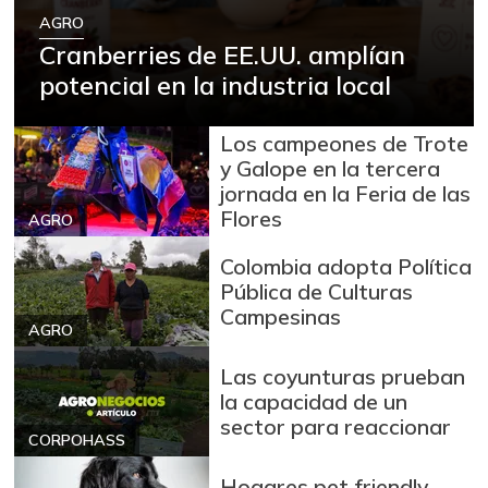
Arroz sopa cristal
$ 3.325,00
AGRO
Cranberries de EE.UU. amplían
+7,78%
11/26/2022
potencial en la industria local
Arveja enlatada
$ 13.327,00
-
07/25/2026
Los campeones de Trote
Arveja verde
y Galope en la tercera
$ 9.472,00
jornada en la Feria de las
-4,19%
07/25/2026
Flores
AGRO
Arveja verde seca
$ 4.451,00
Colombia adopta Política
-
07/25/2026
Pública de Culturas
Atún en lata
$ 37.130,00
Campesinas
AGRO
-0,02%
07/25/2026
Las coyunturas prueban
Avena en hojuelas
$ 9.348,75
la capacidad de un
+0,07%
07/25/2026
sector para reaccionar
CORPOHASS
Avena molida
$ 12.381,20
+0,05%
Hogares pet friendly
07/25/2026