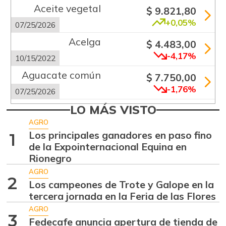
Aceite vegetal
$ 9.821,80
+0,05%
07/25/2026
Acelga
$ 4.483,00
-4,17%
10/15/2022
Aguacate común
$ 7.750,00
-1,76%
07/25/2026
Aguacate
LO MÁS VISTO
$ 9.041,50
papelillo
AGRO
-0,30%
Los principales ganadores en paso fino
1
07/25/2026
de la Expointernacional Equina en
Ahuyama
$ 2.047,25
Rionegro
-6,05%
07/25/2026
AGRO
2
Los campeones de Trote y Galope en la
Ahuyamín
$ 870,00
tercera jornada en la Feria de las Flores
+2,23%
08/05/2017
AGRO
3
Ajo
Fedecafe anuncia apertura de tienda de
$ 5.583,83