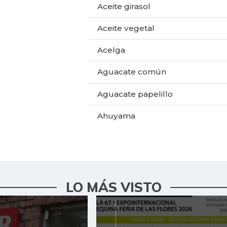
Aceite girasol
Aceite vegetal
Acelga
Aguacate común
Aguacate papelillo
Ahuyama
Ahuyamín
Ajo
Ají dulce
LO MÁS VISTO
Ají topito dulce
Alas de pollo sin costillar