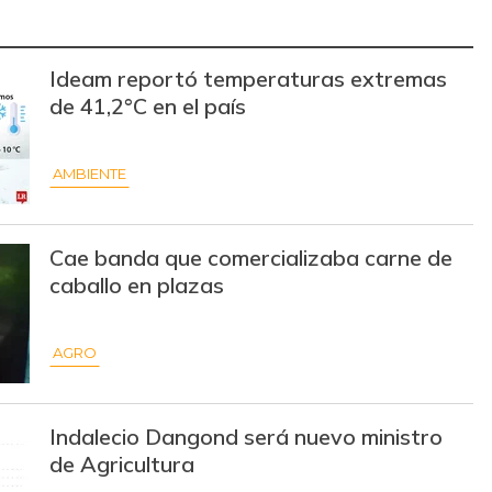
$ 13.327,00
-
-
$ 9.472,00
-$ 414,50
-4,19%
Ideam reportó temperaturas extremas
de 41,2°C en el país
$ 4.451,00
-
-
$ 37.130,00
-$ 7,50
-0,02%
AMBIENTE
$ 9.348,75
+$ 6,50
+0,07%
Cae banda que comercializaba carne de
$ 12.381,20
+$ 6,20
+0,05%
caballo en plazas
$ 2.846,33
-$ 2,33
-0,08%
AGRO
$ 3.548,50
-$ 2,50
-0,07%
$ 1.500,00
+$ 33,00
+2,25%
Indalecio Dangond será nuevo ministro
de Agricultura
$ 32.000,00
-
-