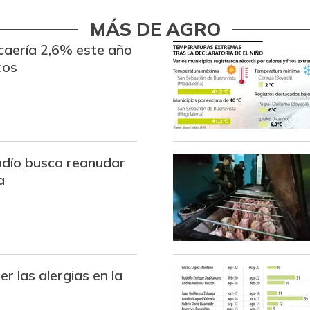
Arveja enlatada
MÁS DE AGRO
Arveja verde
 caería 2,6% este año
cos
Arveja verde seca
Atún en lata
Avena en hojuelas
ndío busca reanudar
Avena molida
a
Azúcar
Azúcar refinada
Badea
r las alergias en la
Bagre rayado entero
congelado