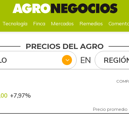
a
Mercados
Remedios
Comentarios
Agenda
Pr
Tecnología
Finca
Mercados
Remedios
Comenta
PRECIOS DEL AGRO
EN
LO
REGIÓ
6
COMPA
,00
+7,97%
Precio promedio 