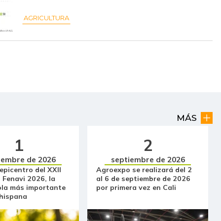
$ 21.375,00
+$ 1.166,50
+5,77%
AGRICULTURA
$ 2.331,00
+$ 47,00
+2,06%
$ 1.687,67
+$ 30,00
+1,81%
$ 2.406,67
+$ 114,33
+4,99%
$ 17.625,00
+$ 375,00
+2,17%
MÁS
$ 24.916,67
+$ 277,67
+1,13%
1
2
$ 16.062,50
+$ 320,90
+2,04%
iembre de 2026
septiembre de 2026
$ 33.347,14
+$ 33,29
+0,10%
 epicentro del XXII
Agroexpo se realizará del 2
 Fenavi 2026, la
al 6 de septiembre de 2026
$ 33.852,00
+$ 52,43
+0,16%
ola más importante
por primera vez en Cali
 hispana
$ 5.000,00
-
-