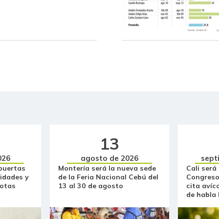
Bagre rayado entero fresco
Banano Urabá
Banano criollo
Berenjena
Blanquillo entero fresco
Bocachico criollo fresco
13
Bocachico importado
026
agosto de 2026
sept
Bola de brazo de res
puertas
Montería será la nueva sede
Cali será
idades y
de la Feria Nacional Cebú del
Congreso
Bola de pierna de res
otas
13 al 30 de agosto
cita avíc
de habla
Borojó