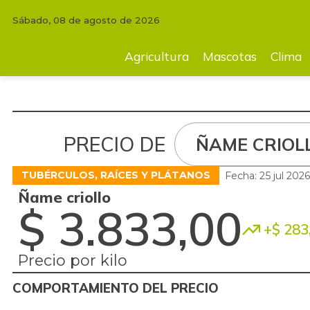
Sábado, 08 de agosto de 2026
Agricultura
Mascotas
Clima
Tecnología
Finc
Agricultura
Mascotas
Clima
PRECIO DE
ÑAME CRIOL
TUBÉRCULOS, RAÍCES Y PLÁTANOS
Fecha: 25 jul 202
Ñame criollo
$ 3.833,00
+$ 283
Precio por kilo
COMPORTAMIENTO DEL PRECIO