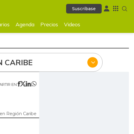
Suscríbase
Suscríbase
ecios
Videos
rios
Agenda
Precios
Videos
N CARIBE
RTIR EN:
en Región Caribe