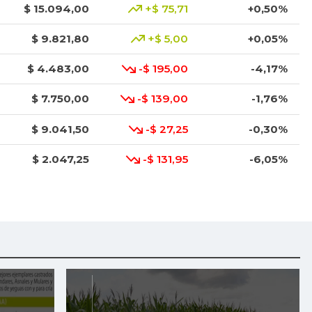
$ 15.094,00
+$ 75,71
+0,50%
$ 9.821,80
+$ 5,00
+0,05%
$ 4.483,00
-$ 195,00
-4,17%
$ 7.750,00
-$ 139,00
-1,76%
$ 9.041,50
-$ 27,25
-0,30%
$ 2.047,25
-$ 131,95
-6,05%
$ 870,00
+$ 19,00
+2,23%
$ 5.583,83
+$ 42,33
+0,76%
$ 2.860,17
+$ 86,17
+3,11%
$ 3.120,67
-$ 636,33
-16,94%
$ 7.876,14
-$ 80,86
-1,02%