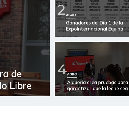
2
Apio
AGRO
Ganadores del Día 1 de la
Arracacha amarilla
ExpoInternacional Equina
Arroz
Arroz blanco
Arroz blanco en bulto
4
ra de
Arroz de primera
AGRO
Alquería crea pruebas para
o Libre
Arroz de segunda
garantizar que la leche sea
Arroz excelso
Arroz paddy verde
Arroz sopa cristal