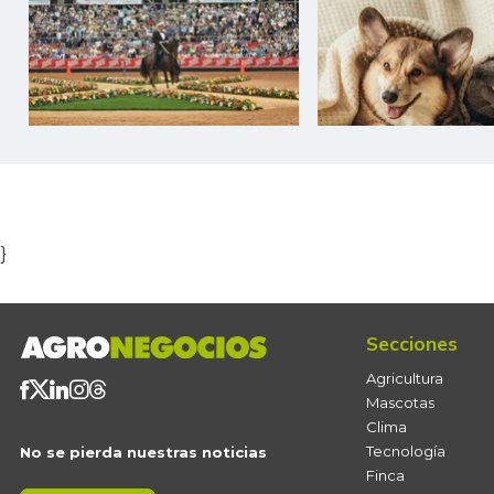
Item
1
of
5
}
Secciones
Agricultura
Mascotas
Clima
Tecnología
No se pierda nuestras noticias
Finca