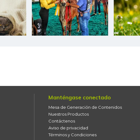
Bota de res
Brazo con hueso de cerdo
Brazo sin hueso de cerdo
Brócoli
Cachama fresca
Cadera de res
Café instantáneo
Manténgase conectado
Café molido
Mesa de Generación de Contenidos
Calabaza
Nuestros Productos
Contáctenos
Camarón Tití precocido
Aviso de privacidad
entero
Términos y Condiciones