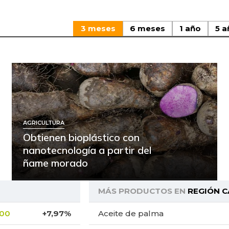
3 meses
6 meses
1 año
5 a
AGRICULTURA
Obtienen bioplástico con
nanotecnología a partir del
ñame morado
MÁS PRODUCTOS EN
REGIÓN C
,00
+7,97%
Aceite de palma