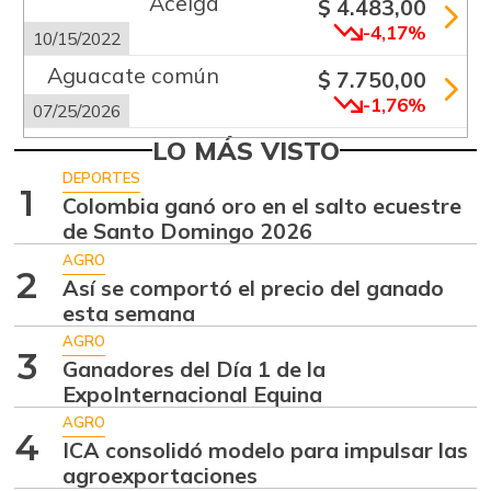
Acelga
$ 4.483,00
-4,17%
10/15/2022
Aguacate común
$ 7.750,00
-1,76%
07/25/2026
Aguacate
LO MÁS VISTO
$ 9.041,50
papelillo
DEPORTES
-0,30%
1
Colombia ganó oro en el salto ecuestre
07/25/2026
de Santo Domingo 2026
Ahuyama
$ 2.047,25
AGRO
-6,05%
2
07/25/2026
Así se comportó el precio del ganado
esta semana
Ahuyamín
$ 870,00
AGRO
+2,23%
08/05/2017
3
Ganadores del Día 1 de la
Ajo
ExpoInternacional Equina
$ 5.583,83
+0,76%
AGRO
07/25/2026
4
ICA consolidó modelo para impulsar las
Ají dulce
$ 2.860,17
agroexportaciones