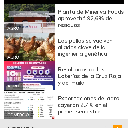
Arveja enlatada
$ 13.327,00
-
07/25/2026
Planta de Minerva Foods
aprovechó 92,6% de
Arveja verde
$ 9.472,00
residuos
-4,19%
AGRO
07/25/2026
Arveja verde seca
$ 4.451,00
Los pollos se vuelven
aliados clave de la
-
07/25/2026
ingeniería genética
Atún en lata
AGRO
$ 37.130,00
-0,02%
07/25/2026
Resultados de las
Loterías de la Cruz Roja
Avena en hojuelas
$ 9.348,75
y del Huila
+0,07%
07/25/2026
AGRO
Avena molida
$ 12.381,20
Exportaciones del agro
+0,05%
cayeron 2,7% en el
07/25/2026
primer semestre
Azúcar
$ 2.846,33
COMERCIO
-0,08%
07/25/2026