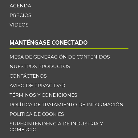
$ 33.852,00
res
AGENDA
+0,16%
07/25/2026
PRECIOS
Borojó
$ 5.000,00
VIDEOS
-
11/24/2018
MANTÉNGASE CONECTADO
Bota de res
$ 33.756,71
+0,14%
07/25/2026
MESA DE GENERACIÓN DE CONTENIDOS
Brazo con hueso
NUESTROS PRODUCTOS
$ 16.506,80
de cerdo
-0,08%
CONTÁCTENOS
07/25/2026
AVISO DE PRIVACIDAD
Brazo sin hueso
TÉRMINOS Y CONDICIONES
$ 18.599,83
de cerdo
+0,16%
POLÍTICA DE TRATAMIENTO DE INFORMACIÓN
07/25/2026
POLÍTICA DE COOKIES
Brócoli
$ 8.209,33
SUPERINTENDENCIA DE INDUSTRIA Y
-4,38%
07/25/2026
COMERCIO