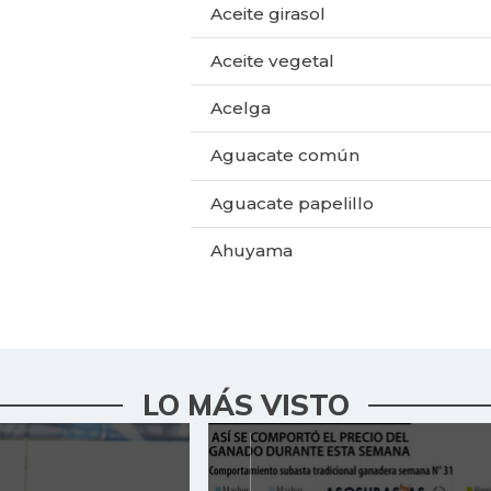
Aceite girasol
Aceite vegetal
Acelga
Aguacate común
Aguacate papelillo
Ahuyama
Ahuyamín
Ajo
Ají dulce
LO MÁS VISTO
Ají topito dulce
Alas de pollo sin costillar