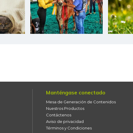
Bota de res
Brazo con hueso de cerdo
Brazo sin hueso de cerdo
Brócoli
Cachama fresca
Cadera de res
Café instantáneo
Manténgase conectado
Café molido
Mesa de Generación de Contenidos
Calabaza
Nuestros Productos
Contáctenos
Camarón Tití precocido
Aviso de privacidad
entero
Términos y Condiciones