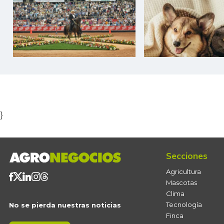
Item
1
of
5
}
Secciones
Agricultura
Mascotas
Clima
Tecnología
No se pierda nuestras noticias
Finca