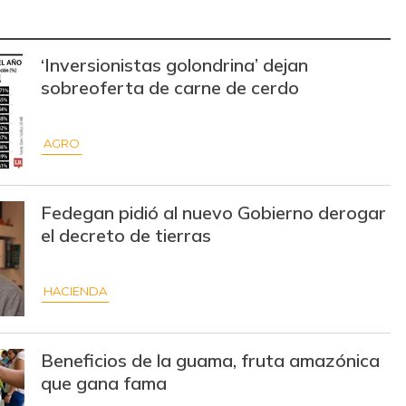
$ 13.327,00
-
-
$ 9.472,00
-$ 414,50
-4,19%
‘Inversionistas golondrina’ dejan
sobreoferta de carne de cerdo
$ 4.451,00
-
-
$ 37.130,00
-$ 7,50
-0,02%
AGRO
$ 9.348,75
+$ 6,50
+0,07%
Fedegan pidió al nuevo Gobierno derogar
$ 12.381,20
+$ 6,20
+0,05%
el decreto de tierras
$ 2.846,33
-$ 2,33
-0,08%
HACIENDA
$ 3.548,50
-$ 2,50
-0,07%
$ 1.500,00
+$ 33,00
+2,25%
Beneficios de la guama, fruta amazónica
que gana fama
$ 32.000,00
-
-