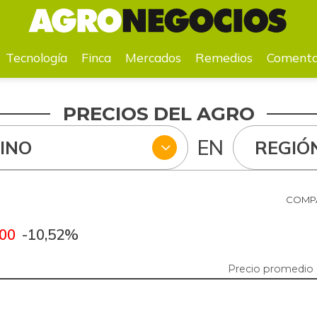
a
Mercados
Remedios
Comentarios
Agenda
Pr
Tecnología
Finca
Mercados
Remedios
Comenta
PRECIOS DEL AGRO
EN
INO
REGIÓ
COMPA
,00
-10,52%
Precio promedio 