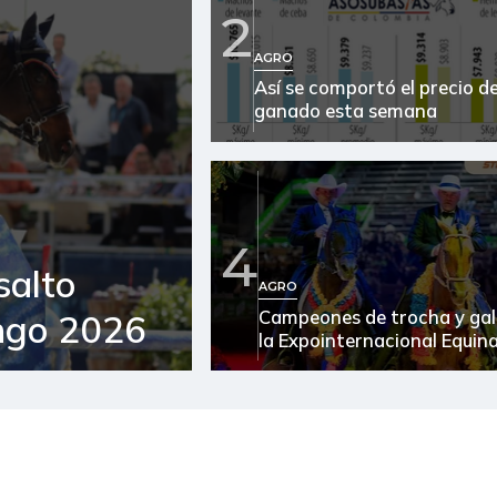
2
Apio
AGRO
Así se comportó el precio de
Arracacha amarilla
ganado esta semana
Arroz
Arroz blanco
Arroz blanco en bulto
4
salto
Arroz de primera
AGRO
Campeones de trocha y gal
ngo 2026
Arroz de segunda
la Expointernacional Equin
Arroz excelso
Arroz paddy verde
Arroz sopa cristal