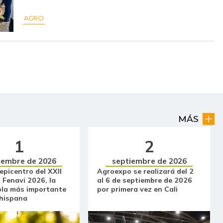
$ 21.375,00
+$ 1.166,50
+5,77%
AGRO
$ 2.331,00
+$ 47,00
+2,06%
$ 1.687,67
+$ 30,00
+1,81%
$ 2.406,67
+$ 114,33
+4,99%
$ 17.625,00
+$ 375,00
+2,17%
MÁS
$ 24.916,67
+$ 277,67
+1,13%
1
2
$ 16.062,50
+$ 320,90
+2,04%
iembre de 2026
septiembre de 2026
$ 33.347,14
+$ 33,29
+0,10%
 epicentro del XXII
Agroexpo se realizará del 2
 Fenavi 2026, la
al 6 de septiembre de 2026
$ 33.852,00
+$ 52,43
+0,16%
ola más importante
por primera vez en Cali
 hispana
$ 5.000,00
-
-