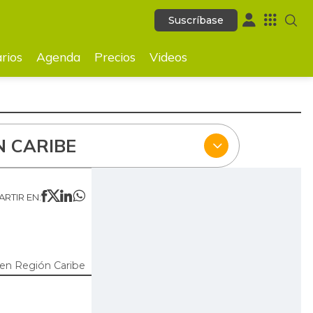
Suscríbase
Suscríbase
ecios
Videos
rios
Agenda
Precios
Videos
N CARIBE
RTIR EN:
en Región Caribe