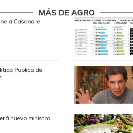
Arveja enlatada
MÁS DE AGRO
Arveja verde
pone a Casanare
a
Arveja verde seca
Atún en lata
Avena en hojuelas
ítica Pública de
Avena molida
s
Azúcar
Azúcar refinada
Badea
erá nuevo ministro
Bagre rayado entero
congelado