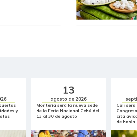
Bagre rayado entero fresco
Banano Urabá
Banano criollo
Berenjena
Blanquillo entero fresco
Bocachico criollo fresco
13
Bocachico importado
026
agosto de 2026
sept
Bola de brazo de res
puertas
Montería será la nueva sede
Cali será
idades y
de la Feria Nacional Cebú del
Congreso
Bola de pierna de res
otas
13 al 30 de agosto
cita avíc
de habla
Borojó