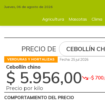
Jueves, 06 de agosto de 2026
Agricultura
Mascotas
Clima
Tecnología
Finc
Agricultura
Mascotas
Clima
PRECIO DE
CEBOLLÍN CH
VERDURAS Y HORTALIZAS
Fecha: 25 jul 2026
Cebollín chino
$ 5.956,00
-$ 700
Precio por kilo
COMPORTAMIENTO DEL PRECIO