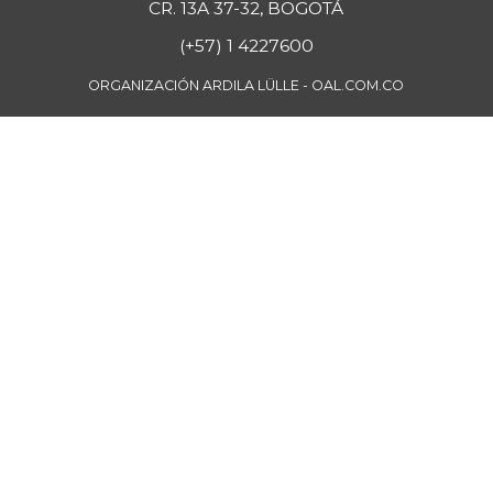
CR. 13A 37-32, BOGOTÁ
(+57) 1 4227600
ORGANIZACIÓN ARDILA LÜLLE - OAL.COM.CO