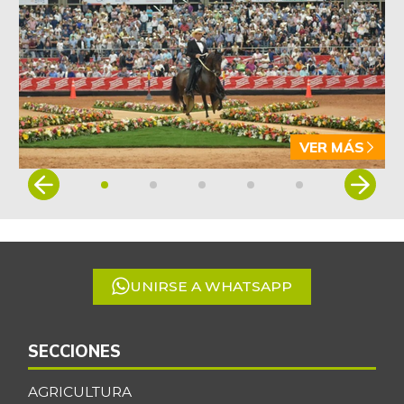
VER MÁS
Item
1
of
5
UNIRSE A WHATSAPP
SECCIONES
AGRICULTURA