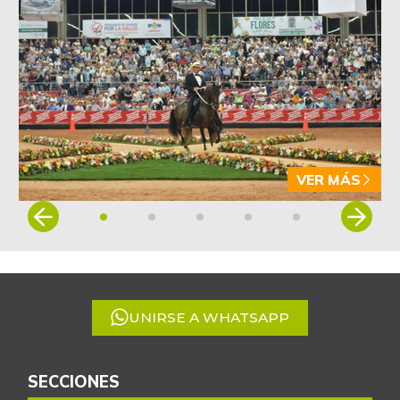
VER MÁS
Item
1
of
5
UNIRSE A WHATSAPP
SECCIONES