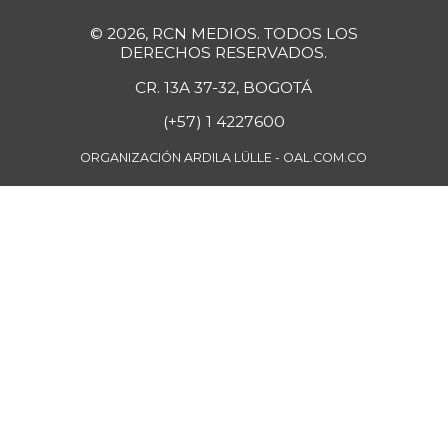
+11,40%
07/25/2026
© 2026, RCN MEDIOS. TODOS LOS
Papa pastusa
$ 1.833,00
DERECHOS RESERVADOS.
-6,81%
07/25/2026
CR. 13A 37-32, BOGOTÁ
Papa sabanera
$ 1.050,00
(+57) 1 4227600
+0,96%
09/11/2021
ORGANIZACIÓN ARDILA LÜLLE - OAL.COM.CO
Papa suprema
$ 920,00
-9,80%
11/23/2019
Papaya
$ 2.467,00
+1,40%
07/25/2026
Papaya maradol
$ 2.533,00
+2,68%
07/25/2026
Pastas
$ 7.767,00
-0,14%
07/25/2026
Pechuga de pollo
$ 17.167,00