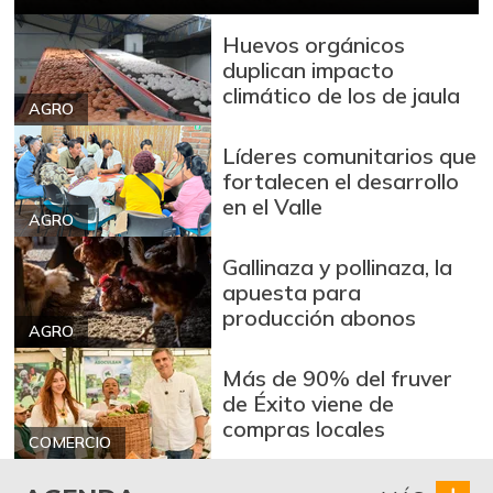
Cuchuco de maíz
$ 3.440,00
Huevos orgánicos
+2,38%
duplican impacto
07/25/2026
climático de los de jaula
Fríjol
$ 8.955,00
AGRO
+2,38%
07/25/2026
Líderes comunitarios que
Galletas saladas
fortalecen el desarrollo
$ 20.231,00
en el Valle
-
07/25/2026
AGRO
Granadilla
$ 9.889,00
Gallinaza y pollinaza, la
+4,46%
07/25/2026
apuesta para
producción abonos
Guayaba
$ 5.867,00
AGRO
-6,38%
07/25/2026
Más de 90% del fruver
Habichuela
$ 3.467,00
de Éxito viene de
compras locales
-10,64%
07/25/2026
COMERCIO
Harina de trigo
$ 3.320,00