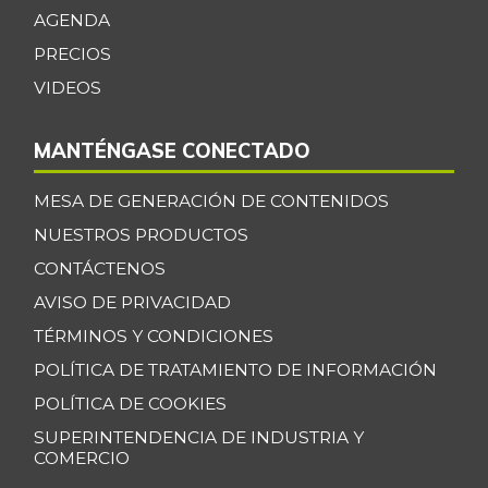
-4,03%
AGENDA
07/25/2026
PRECIOS
Manzana verde
$ 9.158,00
-
VIDEOS
07/25/2026
Maracuyá
$ 3.467,00
MANTÉNGASE CONECTADO
-15,44%
07/25/2026
Maíz amarillo
MESA DE GENERACIÓN DE CONTENIDOS
$ 960,00
trillado
NUESTROS PRODUCTOS
+5,49%
09/24/2016
CONTÁCTENOS
Maíz blanco
AVISO DE PRIVACIDAD
$ 2.787,00
trillado
TÉRMINOS Y CONDICIONES
+6,37%
07/25/2026
POLÍTICA DE TRATAMIENTO DE INFORMACIÓN
Menudencias de
POLÍTICA DE COOKIES
$ 4.000,00
pollo
+1,70%
SUPERINTENDENCIA DE INDUSTRIA Y
07/25/2026
COMERCIO