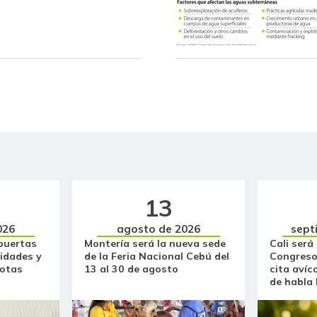
Lulo
Mandarina arrayana
Mango
Mango común
Mango manzano
Manteca
Manzana
13
Manzana roja
026
agosto de 2026
sept
puertas
Montería será la nueva sede
Cali será
Manzana verde
idades y
de la Feria Nacional Cebú del
Congreso
otas
13 al 30 de agosto
cita avíc
de habla
Maracuyá
Maíz amarillo trillado