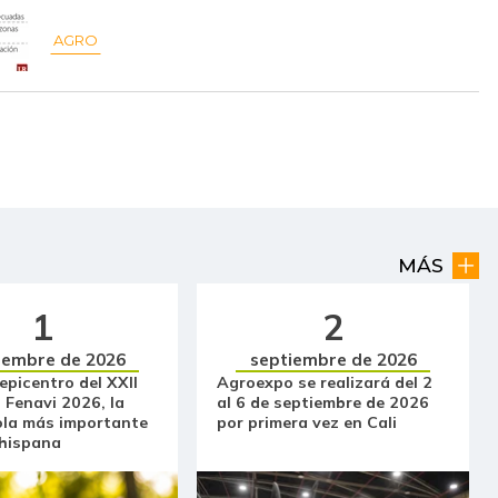
$ 5.960,00
+$ 27,00
+0,46%
AGRO
$ 4.307,00
+$ 1.007,00
+30,52%
$ 4.400,00
-$ 80,00
-1,79%
$ 1.400,00
+$ 27,00
+1,97%
$ 5.373,00
-$ 1.227,00
-18,59%
$ 10.567,00
+$ 100,00
+0,96%
MÁS
$ 8.605,00
-$ 290,00
-3,26%
1
2
$ 8.789,00
-$ 369,00
-4,03%
iembre de 2026
septiembre de 2026
 epicentro del XXII
Agroexpo se realizará del 2
$ 9.158,00
-
-
 Fenavi 2026, la
al 6 de septiembre de 2026
ola más importante
por primera vez en Cali
 hispana
$ 3.467,00
-$ 633,00
-15,44%
$ 960,00
+$ 50,00
+5,49%