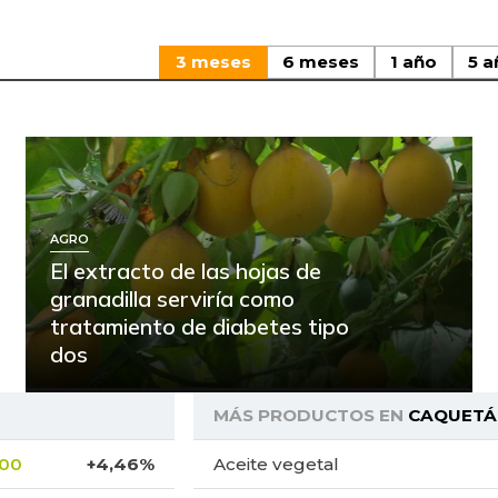
3 meses
6 meses
1 año
5 a
AGRO
El extracto de las hojas de
granadilla serviría como
tratamiento de diabetes tipo
dos
MÁS PRODUCTOS EN
CAQUETÁ
,00
+4,46%
Aceite vegetal