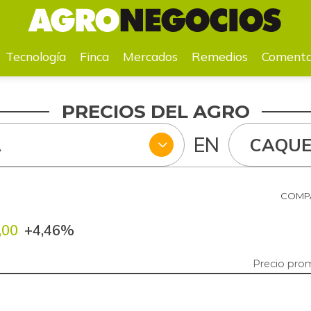
a
Mercados
Remedios
Comentarios
Agenda
Pr
Tecnología
Finca
Mercados
Remedios
Comenta
PRECIOS DEL AGRO
EN
A
CAQUE
COMPA
,00
+4,46%
Precio pro