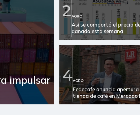
2
Café instantáneo
AGRO
Así se comportó el precio de
Café molido
ganado esta semana
Capaz Magdalena fresco
Cebolla cabezona blanca
Cebolla cabezona roja
4
ra impulsar
Cebolla larga
AGRO
Fedecafe anuncia apertura
Chocolate dulce
tienda de café en Mercado 
Cilantro
Costilla de cerdo
Cuchuco de maíz