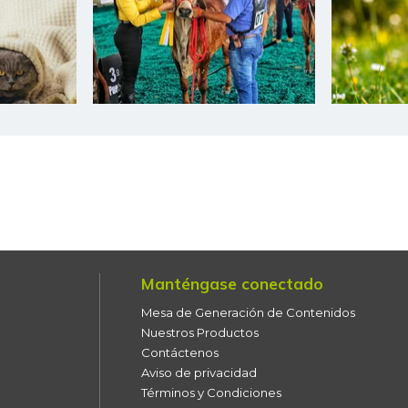
Maíz blanco trillado
Menudencias de pollo
Morrillo de res
Murillo de carne de res
molida
Naranja Valencia
Naranja dulce
Manténgase conectado
Nicuro fresco
Mesa de Generación de Contenidos
Panela cuadrada
Nuestros Productos
Contáctenos
Papa
Aviso de privacidad
Términos y Condiciones
Papa criolla