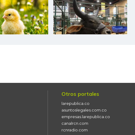
$ 2.787,00
+$ 167,00
+6,37%
$ 4.000,00
+$ 67,00
+1,70%
$ 24.833,00
+$ 500,00
+2,05%
$ 21.167,00
-
-
$ 2.007,00
+$ 80,00
+4,15%
$ 2.647,00
+$ 187,00
+7,60%
Otros portales
$ 9.500,00
-$ 2.500,00
-20,83%
larepublica.co
$ 4.989,00
-$ 111,00
-2,18%
asuntoslegales.com.co
empresas.larepublica.co
$ 1.250,00
-$ 150,00
-10,71%
canalrcn.com
rcnradio.com
$ 5.667,00
+$ 580,00
+11,40%