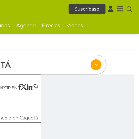
Suscríbase
Suscríbase
ecios
Videos
rios
Agenda
Precios
Videos
TÁ
RTIR EN:
medio en Caquetá