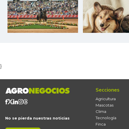
Item
1
of
5
}
Secciones
Agricultura
Mascotas
Clima
Tecnología
No se pierda nuestras noticias
Finca