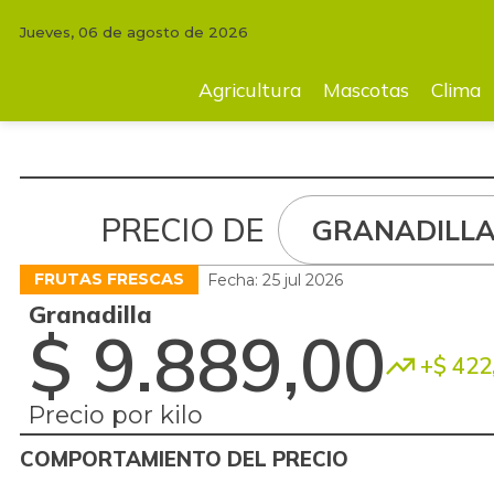
Jueves, 06 de agosto de 2026
Agricultura
Mascotas
Clima
Tecnología
Finc
Agricultura
Mascotas
Clima
PRECIO DE
GRANADILL
FRUTAS FRESCAS
Fecha: 25 jul 2026
Granadilla
$ 9.889,00
+$ 422
Precio por kilo
COMPORTAMIENTO DEL PRECIO