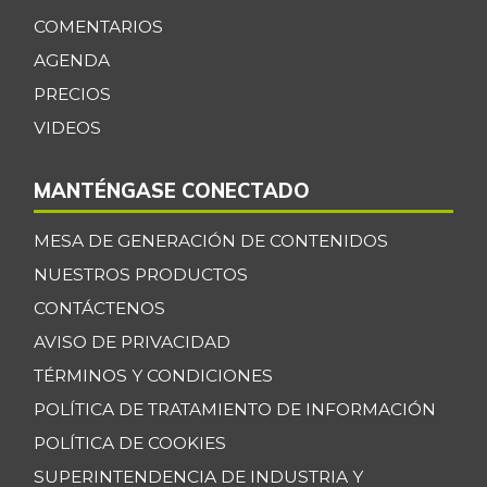
-
07/25/2026
COMENTARIOS
Maracuyá
$ 3.467,00
AGENDA
-15,44%
07/25/2026
PRECIOS
Maíz amarillo
VIDEOS
$ 960,00
trillado
+5,49%
09/24/2016
MANTÉNGASE CONECTADO
Maíz blanco
$ 2.787,00
trillado
MESA DE GENERACIÓN DE CONTENIDOS
+6,37%
NUESTROS PRODUCTOS
07/25/2026
CONTÁCTENOS
Menudencias de
$ 4.000,00
pollo
AVISO DE PRIVACIDAD
+1,70%
07/25/2026
TÉRMINOS Y CONDICIONES
Morrillo de res
POLÍTICA DE TRATAMIENTO DE INFORMACIÓN
$ 24.833,00
+2,05%
POLÍTICA DE COOKIES
07/25/2026
SUPERINTENDENCIA DE INDUSTRIA Y
Murillo de carne