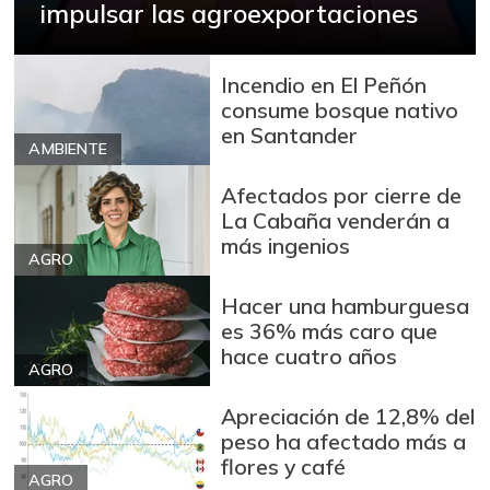
+0,82%
impulsar las agroexportaciones
07/25/2026
Cuchuco de maíz
$ 3.440,00
+2,38%
Incendio en El Peñón
07/25/2026
consume bosque nativo
Fríjol
$ 8.955,00
en Santander
AMBIENTE
+2,38%
07/25/2026
Galletas saladas
Afectados por cierre de
$ 20.231,00
La Cabaña venderán a
-
07/25/2026
más ingenios
AGRO
Granadilla
$ 9.889,00
+4,46%
07/25/2026
Hacer una hamburguesa
es 36% más caro que
Guayaba
$ 5.867,00
hace cuatro años
-6,38%
AGRO
07/25/2026
Habichuela
$ 3.467,00
Apreciación de 12,8% del
peso ha afectado más a
-10,64%
07/25/2026
flores y café
Harina de trigo
AGRO
$ 3.320,00