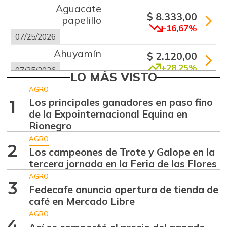
Aguacate
$ 8.333,00
papelillo
-16,67%
07/25/2026
Ahuyamín
$ 2.120,00
+28,25%
07/25/2026
LO MÁS VISTO
Alas de pollo sin
AGRO
$ 13.333,00
costillar
Los principales ganadores en paso fino
1
+1,26%
de la Expointernacional Equina en
07/25/2026
Rionegro
Arracacha
$ 5.680,00
AGRO
amarilla
2
Los campeones de Trote y Galope en la
-0,28%
07/25/2026
tercera jornada en la Feria de las Flores
Arroz de primera
AGRO
$ 3.675,00
3
Fedecafe anuncia apertura de tienda de
-0,49%
07/25/2026
café en Mercado Libre
Bagre rayado
AGRO
$ 41.333,00
entero fresco
4