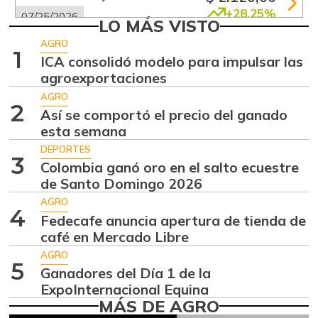
+28,25%
07/25/2026
LO MÁS VISTO
Alas de pollo sin
AGRO
$ 13.333,00
1
costillar
ICA consolidó modelo para impulsar las
+1,26%
agroexportaciones
07/25/2026
AGRO
Arracacha
2
Así se comportó el precio del ganado
$ 5.680,00
amarilla
esta semana
-0,28%
07/25/2026
DEPORTES
3
Arroz de primera
Colombia ganó oro en el salto ecuestre
$ 3.675,00
de Santo Domingo 2026
-0,49%
07/25/2026
AGRO
Bagre rayado
4
Fedecafe anuncia apertura de tienda de
$ 41.333,00
entero fresco
café en Mercado Libre
+4,20%
07/25/2026
AGRO
5
Ganadores del Día 1 de la
Banano criollo
$ 2.387,00
ExpoInternacional Equina
+16,27%
07/25/2026
MÁS DE AGRO