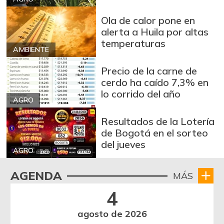
$ 8.955,00
+2,38%
07/25/2026
Ola de calor pone en
Galletas saladas
alerta a Huila por altas
$ 20.231,00
temperaturas
-
07/25/2026
AMBIENTE
Granadilla
$ 9.889,00
Precio de la carne de
+4,46%
07/25/2026
cerdo ha caído 7,3% en
lo corrido del año
Guayaba
$ 5.867,00
AGRO
-6,38%
07/25/2026
Resultados de la Lotería
Habichuela
$ 3.467,00
de Bogotá en el sorteo
del jueves
-10,64%
07/25/2026
AGRO
Harina de trigo
$ 3.320,00
AGENDA
MÁS
+5,50%
07/25/2026
4
Lechuga batavia
$ 2.259,00
-22,80%
07/25/2026
agosto de 2026