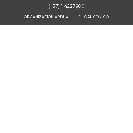
Papa pastusa
$ 1.833,00
(+57) 1 4227600
-6,81%
07/25/2026
ORGANIZACIÓN ARDILA LÜLLE - OAL.COM.CO
Papa sabanera
$ 1.050,00
+0,96%
09/11/2021
Papa suprema
$ 920,00
-9,80%
11/23/2019
Papaya
$ 2.467,00
+1,40%
07/25/2026
Papaya maradol
$ 2.533,00
+2,68%
07/25/2026
Pastas
$ 7.767,00
-0,14%
07/25/2026
Pechuga de pollo
$ 17.167,00
+3,42%
07/25/2026