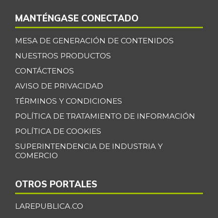
Maracuyá
$ 3.467,00
MANTÉNGASE CONECTADO
-15,44%
07/25/2026
Maíz amarillo
MESA DE GENERACIÓN DE CONTENIDOS
$ 960,00
trillado
NUESTROS PRODUCTOS
+5,49%
09/24/2016
CONTÁCTENOS
Maíz blanco
AVISO DE PRIVACIDAD
$ 2.787,00
trillado
TÉRMINOS Y CONDICIONES
+6,37%
07/25/2026
POLÍTICA DE TRATAMIENTO DE INFORMACIÓN
Menudencias de
POLÍTICA DE COOKIES
$ 4.000,00
pollo
+1,70%
SUPERINTENDENCIA DE INDUSTRIA Y
07/25/2026
COMERCIO
Morrillo de res
$ 24.833,00
OTROS PORTALES
+2,05%
07/25/2026
Murillo de carne
LAREPUBLICA.CO
$ 21.167,00
de res molida