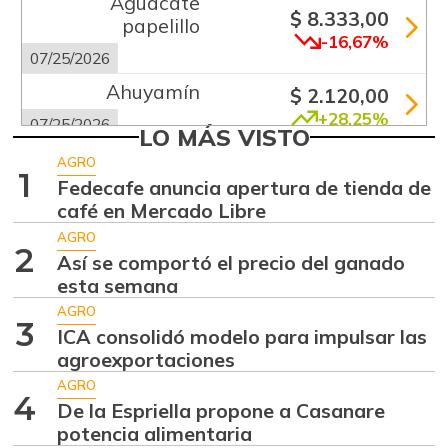
Aguacate
$ 8.333,00
papelillo
-16,67%
07/25/2026
Ahuyamín
$ 2.120,00
+28,25%
07/25/2026
LO MÁS VISTO
Alas de pollo sin
AGRO
$ 13.333,00
1
costillar
Fedecafe anuncia apertura de tienda de
+1,26%
café en Mercado Libre
07/25/2026
AGRO
Arracacha
2
Así se comportó el precio del ganado
$ 5.680,00
amarilla
esta semana
-0,28%
07/25/2026
AGRO
3
Arroz de primera
ICA consolidó modelo para impulsar las
$ 3.675,00
agroexportaciones
-0,49%
07/25/2026
AGRO
Bagre rayado
4
De la Espriella propone a Casanare
$ 41.333,00
entero fresco
potencia alimentaria
+4,20%