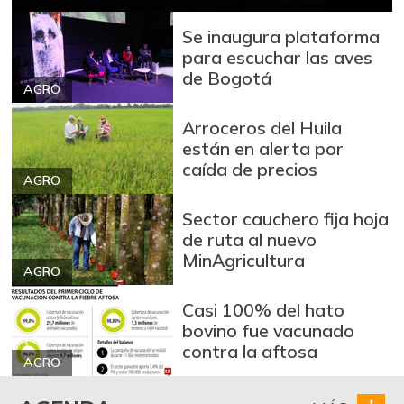
Fríjol
$ 8.955,00
Se inaugura plataforma
+2,38%
para escuchar las aves
07/25/2026
de Bogotá
Galletas saladas
$ 20.231,00
AGRO
-
07/25/2026
Arroceros del Huila
Granadilla
están en alerta por
$ 9.889,00
caída de precios
+4,46%
07/25/2026
AGRO
Guayaba
$ 5.867,00
Sector cauchero fija hoja
-6,38%
07/25/2026
de ruta al nuevo
MinAgricultura
Habichuela
$ 3.467,00
AGRO
-10,64%
07/25/2026
Casi 100% del hato
Harina de trigo
$ 3.320,00
bovino fue vacunado
contra la aftosa
+5,50%
07/25/2026
AGRO
Lechuga batavia
$ 2.259,00