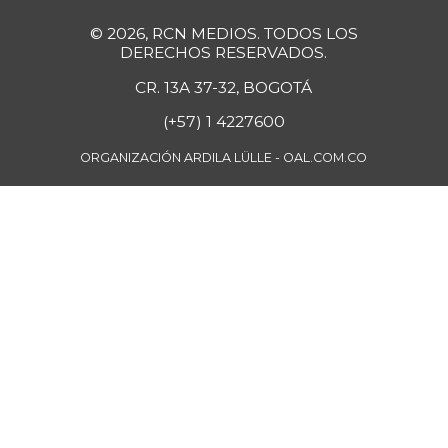
+11,40%
07/25/2026
© 2026, RCN MEDIOS. TODOS LOS
Papa pastusa
$ 1.833,00
DERECHOS RESERVADOS.
-6,81%
07/25/2026
CR. 13A 37-32, BOGOTÁ
Papa sabanera
$ 1.050,00
(+57) 1 4227600
+0,96%
09/11/2021
ORGANIZACIÓN ARDILA LÜLLE - OAL.COM.CO
Papa suprema
$ 920,00
-9,80%
11/23/2019
Papaya
$ 2.467,00
+1,40%
07/25/2026
Papaya maradol
$ 2.533,00
+2,68%
07/25/2026
Pastas
$ 7.767,00
-0,14%
07/25/2026
Pechuga de pollo
$ 17.167,00