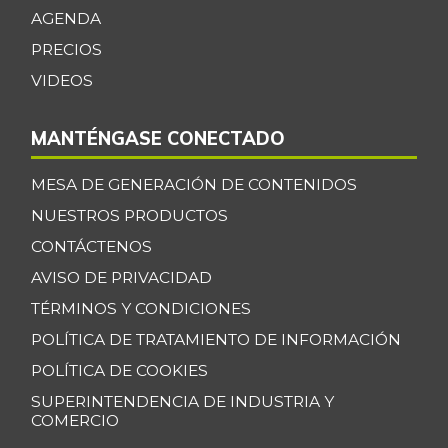
-
AGENDA
07/25/2026
PRECIOS
Maracuyá
$ 3.467,00
-15,44%
VIDEOS
07/25/2026
Maíz amarillo
$ 960,00
MANTÉNGASE CONECTADO
trillado
+5,49%
09/24/2016
MESA DE GENERACIÓN DE CONTENIDOS
Maíz blanco
NUESTROS PRODUCTOS
$ 2.787,00
trillado
+6,37%
CONTÁCTENOS
07/25/2026
AVISO DE PRIVACIDAD
Menudencias de
TÉRMINOS Y CONDICIONES
$ 4.000,00
pollo
+1,70%
POLÍTICA DE TRATAMIENTO DE INFORMACIÓN
07/25/2026
POLÍTICA DE COOKIES
Morrillo de res
$ 24.833,00
SUPERINTENDENCIA DE INDUSTRIA Y
+2,05%
07/25/2026
COMERCIO