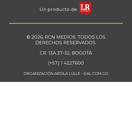
+11,40%
07/25/2026
Un producto de:
Papa pastusa
$ 1.833,00
-6,81%
07/25/2026
Papa sabanera
$ 1.050,00
© 2026, RCN MEDIOS. TODOS LOS
+0,96%
09/11/2021
DERECHOS RESERVADOS.
Papa suprema
$ 920,00
CR. 13A 37-32, BOGOTÁ
-9,80%
11/23/2019
(+57) 1 4227600
Papaya
$ 2.467,00
ORGANIZACIÓN ARDILA LÜLLE - OAL.COM.CO
+1,40%
07/25/2026
Papaya maradol
$ 2.533,00
+2,68%
07/25/2026
Pastas
$ 7.767,00
-0,14%
07/25/2026
Pechuga de pollo
$ 17.167,00