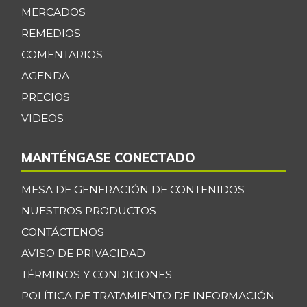
-4,03%
MERCADOS
07/25/2026
REMEDIOS
Manzana verde
$ 9.158,00
-
COMENTARIOS
07/25/2026
AGENDA
Maracuyá
$ 3.467,00
PRECIOS
-15,44%
07/25/2026
VIDEOS
Maíz amarillo
$ 960,00
trillado
+5,49%
MANTÉNGASE CONECTADO
09/24/2016
Maíz blanco
MESA DE GENERACIÓN DE CONTENIDOS
$ 2.787,00
trillado
NUESTROS PRODUCTOS
+6,37%
07/25/2026
CONTÁCTENOS
Menudencias de
AVISO DE PRIVACIDAD
$ 4.000,00
pollo
TÉRMINOS Y CONDICIONES
+1,70%
07/25/2026
POLÍTICA DE TRATAMIENTO DE INFORMACIÓN