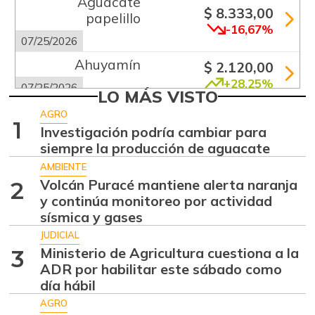
Aguacate
$ 8.333,00
papelillo
-16,67%
07/25/2026
Ahuyamín
$ 2.120,00
+28,25%
07/25/2026
LO MÁS VISTO
Alas de pollo sin
AGRO
$ 13.333,00
1
costillar
Investigación podría cambiar para
+1,26%
siempre la producción de aguacate
07/25/2026
AMBIENTE
Arracacha
Volcán Puracé mantiene alerta naranja
$ 5.680,00
2
amarilla
y continúa monitoreo por actividad
-0,28%
07/25/2026
sísmica y gases
Arroz de primera
JUDICIAL
$ 3.675,00
Ministerio de Agricultura cuestiona a la
3
-0,49%
07/25/2026
ADR por habilitar este sábado como
Bagre rayado
día hábil
$ 41.333,00
entero fresco
AGRO
+4,20%