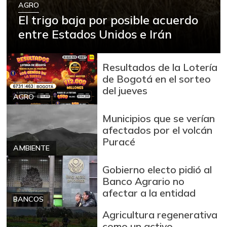
AGRO
Cuchuco de maíz
$ 3.440,00
El trigo baja por posible acuerdo
+2,38%
entre Estados Unidos e Irán
07/25/2026
Fríjol
$ 8.955,00
+2,38%
07/25/2026
Resultados de la Lotería
de Bogotá en el sorteo
Galletas saladas
$ 20.231,00
del jueves
-
AGRO
07/25/2026
Granadilla
$ 9.889,00
Municipios que se verían
afectados por el volcán
+4,46%
07/25/2026
Puracé
Guayaba
AMBIENTE
$ 5.867,00
-6,38%
07/25/2026
Gobierno electo pidió al
Banco Agrario no
Habichuela
$ 3.467,00
afectar a la entidad
-10,64%
07/25/2026
BANCOS
Agricultura regenerativa
Harina de trigo
$ 3.320,00
como un activo