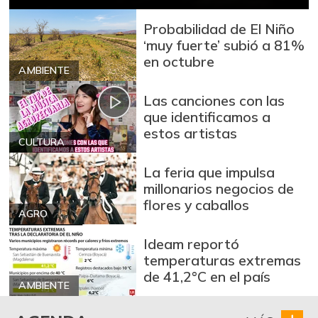
Cuchuco de maíz
$ 3.440,00
Probabilidad de El Niño
+2,38%
‘muy fuerte’ subió a 81%
07/25/2026
en octubre
Fríjol
$ 8.955,00
AMBIENTE
+2,38%
07/25/2026
Las canciones con las
Galletas saladas
que identificamos a
$ 20.231,00
estos artistas
-
07/25/2026
CULTURA
Granadilla
$ 9.889,00
La feria que impulsa
+4,46%
07/25/2026
millonarios negocios de
flores y caballos
Guayaba
$ 5.867,00
AGRO
-6,38%
07/25/2026
Ideam reportó
Habichuela
$ 3.467,00
temperaturas extremas
de 41,2°C en el país
-10,64%
07/25/2026
AMBIENTE
Harina de trigo
$ 3.320,00