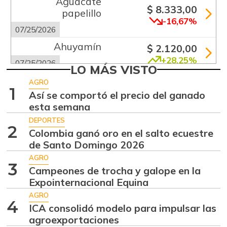
Aguacate
$ 8.333,00
papelillo
-16,67%
07/25/2026
Ahuyamín
$ 2.120,00
+28,25%
07/25/2026
LO MÁS VISTO
Alas de pollo sin
AGRO
$ 13.333,00
1
costillar
Así se comportó el precio del ganado
+1,26%
esta semana
07/25/2026
DEPORTES
Arracacha
2
Colombia ganó oro en el salto ecuestre
$ 5.680,00
amarilla
de Santo Domingo 2026
-0,28%
07/25/2026
AGRO
3
Arroz de primera
Campeones de trocha y galope en la
$ 3.675,00
Expointernacional Equina
-0,49%
07/25/2026
AGRO
Bagre rayado
4
ICA consolidó modelo para impulsar las
$ 41.333,00
entero fresco
agroexportaciones
+4,20%