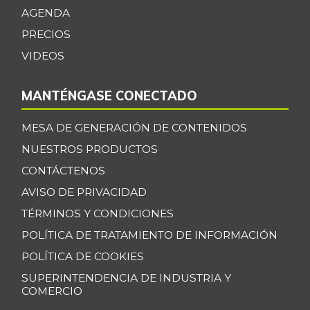
-4,03%
AGENDA
07/25/2026
PRECIOS
Manzana verde
$ 9.158,00
-
VIDEOS
07/25/2026
Maracuyá
$ 3.467,00
MANTÉNGASE CONECTADO
-15,44%
07/25/2026
Maíz amarillo
MESA DE GENERACIÓN DE CONTENIDOS
$ 960,00
trillado
NUESTROS PRODUCTOS
+5,49%
09/24/2016
CONTÁCTENOS
Maíz blanco
AVISO DE PRIVACIDAD
$ 2.787,00
trillado
TÉRMINOS Y CONDICIONES
+6,37%
07/25/2026
POLÍTICA DE TRATAMIENTO DE INFORMACIÓN
Menudencias de
POLÍTICA DE COOKIES
$ 4.000,00
pollo
+1,70%
SUPERINTENDENCIA DE INDUSTRIA Y
07/25/2026
COMERCIO