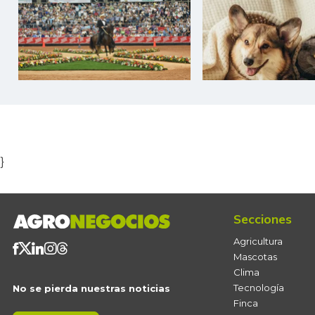
Item
1
of
5
}
Secciones
Agricultura
Mascotas
Clima
Tecnología
No se pierda nuestras noticias
Finca