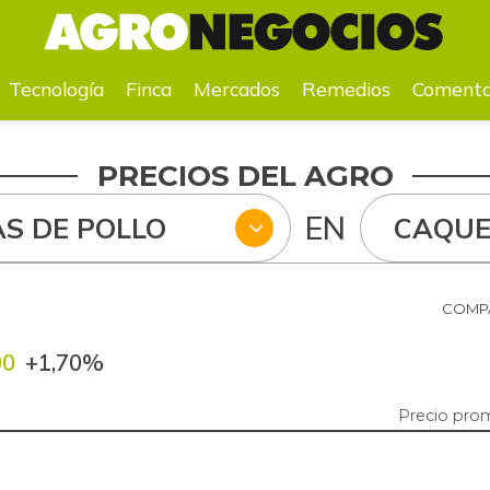
a
Mercados
Remedios
Comentarios
Agenda
Pr
Tecnología
Finca
Mercados
Remedios
Comenta
PRECIOS DEL AGRO
EN
S DE POLLO
CAQUE
COMPA
00
+1,70%
Precio pro