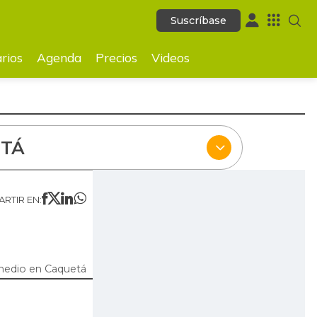
Suscríbase
Suscríbase
ecios
Videos
rios
Agenda
Precios
Videos
TÁ
RTIR EN:
medio en Caquetá