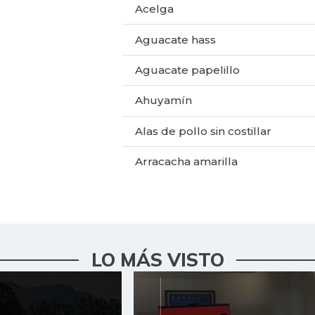
Acelga
Aguacate hass
Aguacate papelillo
Ahuyamín
Alas de pollo sin costillar
Arracacha amarilla
Arroz de primera
Bagre rayado entero fresco
Banano criollo
LO MÁS VISTO
Bola de pierna de res
Cachama fresca