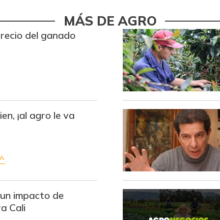
Fríjol
MÁS DE AGRO
precio del ganado
Galletas saladas
Granadilla
Guayaba
Habichuela
en, ¡al agro le va
Harina de trigo
Lechuga batavia
RA
Lenteja
Limón Tahití
un impacto de
Limón común
a Cali