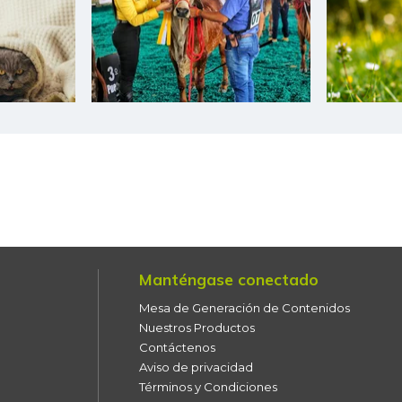
Maíz amarillo trillado
Maíz blanco trillado
Morrillo de res
Murillo de carne de res
molida
Naranja Valencia
Naranja dulce
Manténgase conectado
Nicuro fresco
Mesa de Generación de Contenidos
Panela cuadrada
Nuestros Productos
Contáctenos
Papa
Aviso de privacidad
Términos y Condiciones
Papa criolla