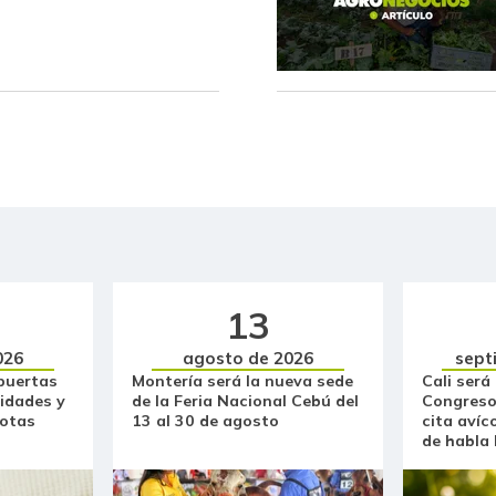
Lomo sin hueso de cerdo
Lulo
Mandarina arrayana
Mango
Mango común
Mango manzano
Manteca
13
Manzana
026
agosto de 2026
sept
puertas
Montería será la nueva sede
Cali será
Manzana roja
idades y
de la Feria Nacional Cebú del
Congreso
otas
13 al 30 de agosto
cita avíc
de habla
Manzana verde
Maracuyá