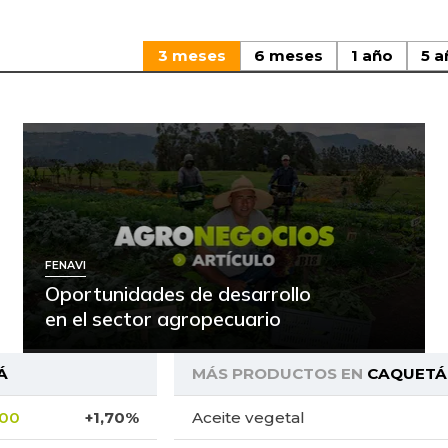
3 meses
6 meses
1 año
5 a
FENAVI
Oportunidades de desarrollo
en el sector agropecuario
Á
MÁS PRODUCTOS EN
CAQUETÁ
,00
+1,70%
Aceite vegetal