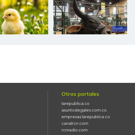
$ 960,00
+$ 50,00
+5,49%
$ 2.787,00
+$ 167,00
+6,37%
$ 24.833,00
+$ 500,00
+2,05%
$ 21.167,00
-
-
$ 2.007,00
+$ 80,00
+4,15%
$ 2.647,00
+$ 187,00
+7,60%
Otros portales
$ 9.500,00
-$ 2.500,00
-20,83%
larepublica.co
$ 4.989,00
-$ 111,00
-2,18%
asuntoslegales.com.co
empresas.larepublica.co
$ 1.250,00
-$ 150,00
-10,71%
canalrcn.com
rcnradio.com
$ 5.667,00
+$ 580,00
+11,40%