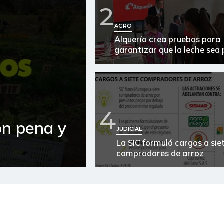
2
Café instantáneo
AGRO
Alquería crea pruebas para
Café molido
garantizar que la leche sea
Capaz Magdalena fresco
Cebolla cabezona blanca
Cebolla cabezona roja
4
on pena y
Cebolla larga
JUDICIAL
La SIC formuló cargos a sie
Chocolate dulce
compradores de arroz
Cilantro
Costilla de cerdo
Cuchuco de maíz