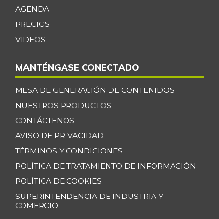
AGENDA
Espinaca
$ 6.000,00
PRECIOS
-
07/25/2026
VIDEOS
Espinazo de cerdo
$ 15.500,00
+3,33%
07/25/2026
MANTÉNGASE CONECTADO
Falda de res
$ 22.000,00
MESA DE GENERACIÓN DE CONTENIDOS
-
07/25/2026
NUESTROS PRODUCTOS
Filete congelado
$ 13.500,00
CONTÁCTENOS
de róbalo
-
AVISO DE PRIVACIDAD
09/29/2018
TÉRMINOS Y CONDICIONES
Fresa
$ 17.000,00
POLÍTICA DE TRATAMIENTO DE INFORMACIÓN
-
07/25/2026
POLÍTICA DE COOKIES
Fríjol
$ 8.987,00
SUPERINTENDENCIA DE INDUSTRIA Y
-
07/25/2026
COMERCIO