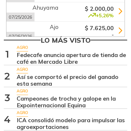
Ahuyama
$ 2.000,00
+5,26%
07/25/2026
Ajo
$ 7.625,00
-
07/25/2026
LO MÁS VISTO
Apio
$ 1.920,00
AGRO
1
-
Fedecafe anuncia apertura de tienda de
07/25/2026
café en Mercado Libre
Arracacha blanca
$ 4.677,00
AGRO
+14,83%
2
07/25/2026
Así se comportó el precio del ganado
esta semana
Arroz de primera
$ 4.560,00
AGRO
-
07/25/2026
3
Campeones de trocha y galope en la
Arroz de segunda
Expointernacional Equina
$ 2.187,00
-
AGRO
07/06/2013
4
ICA consolidó modelo para impulsar las
Arveja verde
$ 6.600,00
agroexportaciones