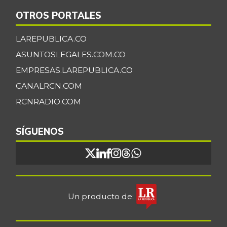
Fríjol cargamanto
$ 13.392,00
rojo
OTROS PORTALES
+1,33%
07/25/2026
LAREPUBLICA.CO
Fríjol verde en
$ 6.000,00
ASUNTOSLEGALES.COM.CO
vaina
-
EMPRESAS.LAREPUBLICA.CO
07/25/2026
CANALRCN.COM
Galletas saladas
$ 18.472,00
RCNRADIO.COM
+1,53%
07/25/2026
Galletas saladas
SÍGUENOS
$ 8.657,00
de tres tacos
-
08/08/2015
Gelatina
$ 110.119,00
+1,37%
07/25/2026
Un producto de:
Granadilla
$ 9.833,00
+18,00%
07/25/2026