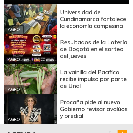
Bota de res
$ 33.000,00
-
Universidad de
07/25/2026
Cundinamarca fortalece
Brócoli
$ 1.900,00
la economía campesina
AGRO
+3,66%
07/25/2026
Cadera de res
Resultados de la Lotería
$ 30.000,00
de Bogotá en el sorteo
+1,69%
07/25/2026
del jueves
AGRO
Café molido
$ 87.500,00
-
07/25/2026
La vainilla del Pacífico
recibe impulso por parte
Carne de cerdo en
$ 13.000,00
de Unal
canal
AGRO
-
07/25/2026
Procaña pide al nuevo
Carne de cerdo,
Gobierno revisar avalúos
$ 25.000,00
tocineta plancha
y predial
-
AGRO
07/25/2026