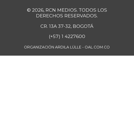
Guanábana
$ 4.750,00
© 2026, RCN MEDIOS. TODOS LOS
+5,56%
07/25/2026
DERECHOS RESERVADOS.
Guayaba
CR. 13A 37-32, BOGOTÁ
$ 3.900,00
-2,50%
07/25/2026
(+57) 1 4227600
Guayaba agria
$ 6.250,00
ORGANIZACIÓN ARDILA LÜLLE - OAL.COM.CO
-3,85%
07/25/2026
Guayaba
$ 6.000,00
manzana
-
07/25/2026
Habichuela
$ 4.200,00
+5,00%
07/25/2026
Harina de trigo
$ 2.840,00
+1,43%
07/25/2026
Harina precocida