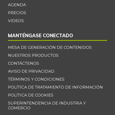
AGENDA
Espinazo de cerdo
$ 15.500,00
PRECIOS
+3,33%
07/25/2026
VIDEOS
Falda de res
$ 22.000,00
-
07/25/2026
MANTÉNGASE CONECTADO
Filete congelado
$ 13.500,00
MESA DE GENERACIÓN DE CONTENIDOS
de róbalo
-
NUESTROS PRODUCTOS
09/29/2018
CONTÁCTENOS
Fresa
$ 17.000,00
AVISO DE PRIVACIDAD
-
07/25/2026
TÉRMINOS Y CONDICIONES
Fríjol
$ 8.987,00
POLÍTICA DE TRATAMIENTO DE INFORMACIÓN
-
07/25/2026
POLÍTICA DE COOKIES
Fríjol cargamanto
$ 13.392,00
SUPERINTENDENCIA DE INDUSTRIA Y
rojo
COMERCIO
+1,33%
07/25/2026