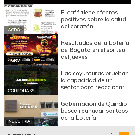
Brócoli
$ 1.900,00
+3,66%
El café tiene efectos
07/25/2026
positivos sobre la salud
Cadera de res
$ 30.000,00
del corazón
AGRO
+1,69%
07/25/2026
Café molido
Resultados de la Lotería
$ 87.500,00
de Bogotá en el sorteo
-
07/25/2026
del jueves
AGRO
Carne de cerdo en
$ 13.000,00
canal
Las coyunturas prueban
-
07/25/2026
la capacidad de un
sector para reaccionar
Carne de cerdo,
CORPOHASS
$ 25.000,00
tocineta plancha
-
Gobernación de Quindío
07/25/2026
busca reanudar sorteos
Cebolla cabezona
de la Lotería
$ 2.600,00
INDUSTRIA
blanca
-3,70%
07/25/2026