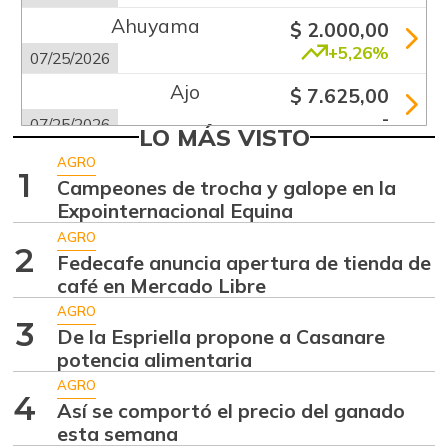
Ahuyama
$ 2.000,00
+5,26%
07/25/2026
Ajo
$ 7.625,00
-
07/25/2026
LO MÁS VISTO
Apio
$ 1.920,00
AGRO
1
-
Campeones de trocha y galope en la
07/25/2026
Expointernacional Equina
Arracacha blanca
$ 4.677,00
AGRO
+14,83%
2
07/25/2026
Fedecafe anuncia apertura de tienda de
café en Mercado Libre
Arroz de primera
$ 4.560,00
AGRO
-
07/25/2026
3
De la Espriella propone a Casanare
Arroz de segunda
potencia alimentaria
$ 2.187,00
-
AGRO
07/06/2013
4
Así se comportó el precio del ganado
Arveja verde en
esta semana
$ 2.950,00
vaina