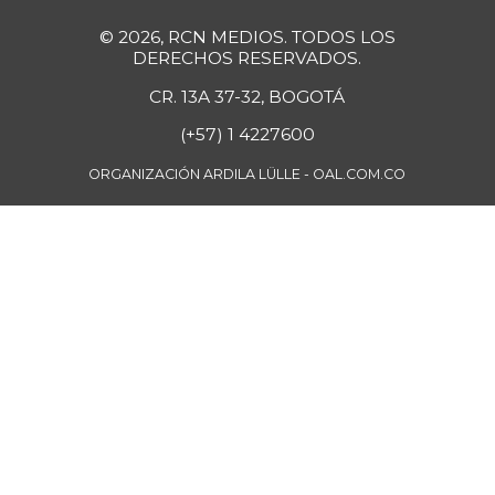
Guayaba
$ 3.900,00
© 2026, RCN MEDIOS. TODOS LOS
-2,50%
07/25/2026
DERECHOS RESERVADOS.
Guayaba agria
CR. 13A 37-32, BOGOTÁ
$ 6.250,00
-3,85%
07/25/2026
(+57) 1 4227600
Guayaba
ORGANIZACIÓN ARDILA LÜLLE - OAL.COM.CO
$ 6.000,00
manzana
-
07/25/2026
Habichuela
$ 4.200,00
+5,00%
07/25/2026
Harina de trigo
$ 2.840,00
+1,43%
07/25/2026
Harina precocida
$ 4.250,00
de maíz
+1,99%
07/25/2026