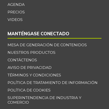
AGENDA
Espinaca
$ 6.000,00
PRECIOS
-
07/25/2026
VIDEOS
Espinazo de cerdo
$ 15.500,00
+3,33%
07/25/2026
MANTÉNGASE CONECTADO
Falda de res
$ 22.000,00
MESA DE GENERACIÓN DE CONTENIDOS
-
07/25/2026
NUESTROS PRODUCTOS
Filete congelado
$ 13.500,00
CONTÁCTENOS
de róbalo
-
AVISO DE PRIVACIDAD
09/29/2018
TÉRMINOS Y CONDICIONES
Fresa
$ 17.000,00
POLÍTICA DE TRATAMIENTO DE INFORMACIÓN
-
07/25/2026
POLÍTICA DE COOKIES
Fríjol
$ 8.987,00
SUPERINTENDENCIA DE INDUSTRIA Y
-
07/25/2026
COMERCIO