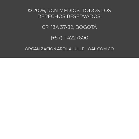
Guanábana
$ 4.750,00
© 2026, RCN MEDIOS. TODOS LOS
+5,56%
07/25/2026
DERECHOS RESERVADOS.
Guayaba
CR. 13A 37-32, BOGOTÁ
$ 3.900,00
-2,50%
07/25/2026
(+57) 1 4227600
Guayaba agria
$ 6.250,00
ORGANIZACIÓN ARDILA LÜLLE - OAL.COM.CO
-3,85%
07/25/2026
Guayaba
$ 6.000,00
manzana
-
07/25/2026
Habichuela
$ 4.200,00
+5,00%
07/25/2026
Harina de trigo
$ 2.840,00
+1,43%
07/25/2026
Harina precocida