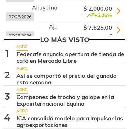
Ahuyama
$ 2.000,00
+5,26%
07/25/2026
Ajo
$ 7.625,00
-
07/25/2026
LO MÁS VISTO
Apio
$ 1.920,00
AGRO
1
-
Fedecafe anuncia apertura de tienda de
07/25/2026
café en Mercado Libre
Arracacha blanca
$ 4.677,00
AGRO
+14,83%
2
07/25/2026
Así se comportó el precio del ganado
esta semana
Arroz de primera
$ 4.560,00
AGRO
-
07/25/2026
3
Campeones de trocha y galope en la
Arroz de segunda
Expointernacional Equina
$ 2.187,00
-
AGRO
07/06/2013
4
ICA consolidó modelo para impulsar las
Arveja verde
$ 6.600,00
agroexportaciones