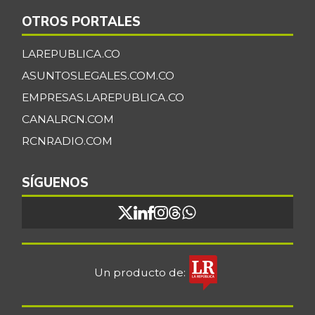
Fríjol cargamanto
$ 13.392,00
rojo
OTROS PORTALES
+1,33%
07/25/2026
LAREPUBLICA.CO
Fríjol verde en
$ 6.000,00
ASUNTOSLEGALES.COM.CO
vaina
-
EMPRESAS.LAREPUBLICA.CO
07/25/2026
CANALRCN.COM
Galletas saladas
$ 18.472,00
RCNRADIO.COM
+1,53%
07/25/2026
Galletas saladas
SÍGUENOS
$ 8.657,00
de tres tacos
-
08/08/2015
Gelatina
$ 110.119,00
+1,37%
07/25/2026
Un producto de:
Granadilla
$ 9.833,00
+18,00%
07/25/2026