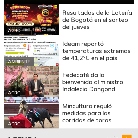
Bota de res
$ 33.000,00
-
Resultados de la Lotería
07/25/2026
de Bogotá en el sorteo
Brócoli
$ 1.900,00
del jueves
AGRO
+3,66%
07/25/2026
Cadera de res
Ideam reportó
$ 30.000,00
temperaturas extremas
+1,69%
07/25/2026
de 41,2°C en el país
AMBIENTE
Café molido
$ 87.500,00
-
07/25/2026
Fedecafé da la
bienvenida al ministro
Carne de cerdo en
$ 13.000,00
Indalecio Dangond
canal
AGRO
-
07/25/2026
Mincultura reguló
Carne de cerdo,
medidas para las
$ 25.000,00
tocineta plancha
corridas de toros
-
AGRO
07/25/2026