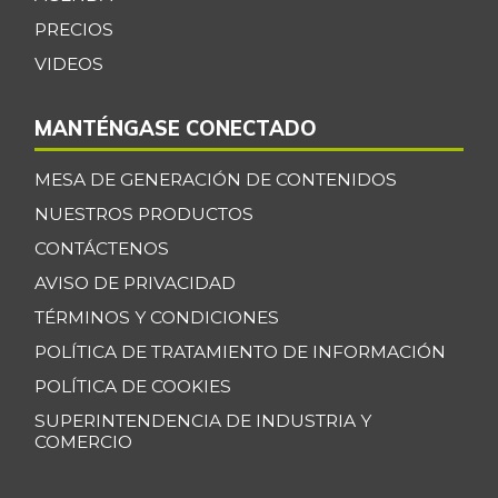
Espinaca
$ 6.000,00
PRECIOS
-
07/25/2026
VIDEOS
Espinazo de cerdo
$ 15.500,00
+3,33%
07/25/2026
MANTÉNGASE CONECTADO
Falda de res
$ 22.000,00
MESA DE GENERACIÓN DE CONTENIDOS
-
07/25/2026
NUESTROS PRODUCTOS
Filete congelado
$ 13.500,00
CONTÁCTENOS
de róbalo
-
AVISO DE PRIVACIDAD
09/29/2018
TÉRMINOS Y CONDICIONES
Fresa
$ 17.000,00
POLÍTICA DE TRATAMIENTO DE INFORMACIÓN
-
07/25/2026
POLÍTICA DE COOKIES
Fríjol
$ 8.987,00
SUPERINTENDENCIA DE INDUSTRIA Y
-
07/25/2026
COMERCIO
Fríjol cargamanto
$ 13.392,00