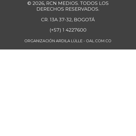
$ 4.750,00
© 2026, RCN MEDIOS. TODOS LOS
+5,56%
07/25/2026
DERECHOS RESERVADOS.
Guayaba
CR. 13A 37-32, BOGOTÁ
$ 3.900,00
-2,50%
07/25/2026
(+57) 1 4227600
Guayaba agria
$ 6.250,00
ORGANIZACIÓN ARDILA LÜLLE - OAL.COM.CO
-3,85%
07/25/2026
Guayaba
$ 6.000,00
manzana
-
07/25/2026
Habichuela
$ 4.200,00
+5,00%
07/25/2026
Harina de trigo
$ 2.840,00
+1,43%
07/25/2026
Harina precocida
$ 4.250,00
de maíz