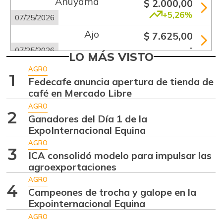
Ahuyama
$ 2.000,00
+5,26%
07/25/2026
Ajo
$ 7.625,00
-
07/25/2026
LO MÁS VISTO
Apio
$ 1.920,00
AGRO
1
-
Fedecafe anuncia apertura de tienda de
07/25/2026
café en Mercado Libre
Arracacha blanca
$ 4.677,00
AGRO
+14,83%
2
07/25/2026
Ganadores del Día 1 de la
ExpoInternacional Equina
Arroz de primera
$ 4.560,00
AGRO
-
07/25/2026
3
ICA consolidó modelo para impulsar las
Arroz de segunda
agroexportaciones
$ 2.187,00
-
AGRO
07/06/2013
4
Campeones de trocha y galope en la
Arveja verde
$ 6.600,00
Expointernacional Equina
-5,71%
07/25/2026
AGRO