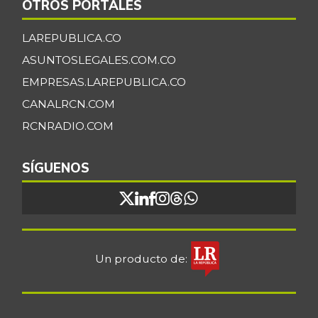
rojo
OTROS PORTALES
+1,33%
07/25/2026
LAREPUBLICA.CO
Fríjol verde en
$ 6.000,00
ASUNTOSLEGALES.COM.CO
vaina
-
EMPRESAS.LAREPUBLICA.CO
07/25/2026
CANALRCN.COM
Galletas saladas
$ 18.472,00
RCNRADIO.COM
+1,53%
07/25/2026
Galletas saladas
SÍGUENOS
$ 8.657,00
de tres tacos
-
08/08/2015
Gelatina
$ 110.119,00
+1,37%
07/25/2026
Un producto de:
Granadilla
$ 9.833,00
+18,00%
07/25/2026
Guanábana