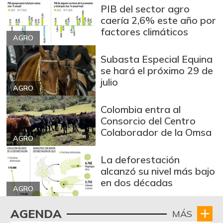
-
PIB del sector agro
07/25/2026
caería 2,6% este año por
Brócoli
$ 1.900,00
factores climáticos
AGRO
+3,66%
07/25/2026
Cadera de res
Subasta Especial Equina
$ 30.000,00
se hará el próximo 29 de
+1,69%
07/25/2026
julio
AGRO
Café molido
$ 87.500,00
-
07/25/2026
Colombia entra al
Consorcio del Centro
Carne de cerdo en
$ 13.000,00
Colaborador de la Omsa
canal
AGRO
-
07/25/2026
La deforestación
Carne de cerdo,
alcanzó su nivel más bajo
$ 25.000,00
tocineta plancha
en dos décadas
-
AGRO
07/25/2026
Cebolla cabezona
AGENDA
MÁS
$ 2.600,00