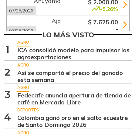
Ahuyama
$ 2.000,00
+5,26%
07/25/2026
Ajo
$ 7.625,00
-
07/25/2026
LO MÁS VISTO
Apio
$ 1.920,00
AGRO
1
-
ICA consolidó modelo para impulsar las
07/25/2026
agroexportaciones
Arracacha blanca
$ 4.677,00
AGRO
+14,83%
2
07/25/2026
Así se comportó el precio del ganado
esta semana
Arroz de primera
$ 4.560,00
AGRO
-
07/25/2026
3
Fedecafe anuncia apertura de tienda de
Arroz de segunda
café en Mercado Libre
$ 2.187,00
-
DEPORTES
07/06/2013
4
Colombia ganó oro en el salto ecuestre
Arveja verde
$ 6.600,00
de Santo Domingo 2026
-5,71%
07/25/2026
AGRO