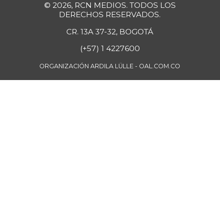
$ 3.900,00
© 2026, RCN MEDIOS. TODOS LOS
-2,50%
07/25/2026
DERECHOS RESERVADOS.
Guayaba agria
CR. 13A 37-32, BOGOTÁ
$ 6.250,00
-3,85%
07/25/2026
(+57) 1 4227600
Guayaba
ORGANIZACIÓN ARDILA LÜLLE - OAL.COM.CO
$ 6.000,00
manzana
-
07/25/2026
Habichuela
$ 4.200,00
+5,00%
07/25/2026
Harina de trigo
$ 2.840,00
+1,43%
07/25/2026
Harina precocida
$ 4.250,00
de maíz
+1,99%
07/25/2026
Huevo blanco A
$ 517,00