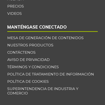
Espinaca
$ 6.000,00
PRECIOS
-
07/25/2026
VIDEOS
Espinazo de cerdo
$ 15.500,00
+3,33%
07/25/2026
MANTÉNGASE CONECTADO
Falda de res
$ 22.000,00
MESA DE GENERACIÓN DE CONTENIDOS
-
07/25/2026
NUESTROS PRODUCTOS
Filete congelado
$ 13.500,00
CONTÁCTENOS
de róbalo
-
AVISO DE PRIVACIDAD
09/29/2018
TÉRMINOS Y CONDICIONES
Fresa
$ 17.000,00
POLÍTICA DE TRATAMIENTO DE INFORMACIÓN
-
07/25/2026
POLÍTICA DE COOKIES
Fríjol cargamanto
$ 13.392,00
SUPERINTENDENCIA DE INDUSTRIA Y
rojo
COMERCIO
+1,33%
07/25/2026