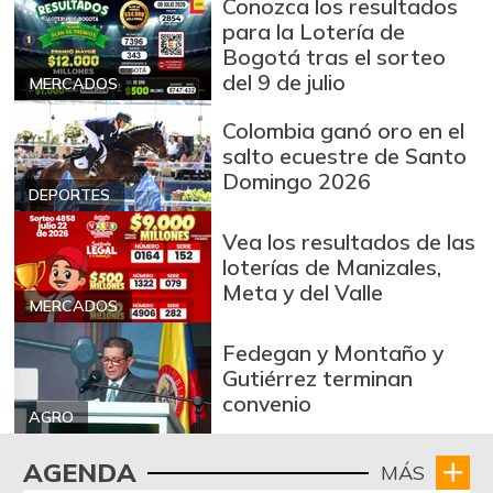
Conozca los resultados
-
07/25/2026
para la Lotería de
Brócoli
Bogotá tras el sorteo
$ 1.900,00
del 9 de julio
MERCADOS
+3,66%
07/25/2026
Cadera de res
Colombia ganó oro en el
$ 30.000,00
salto ecuestre de Santo
+1,69%
07/25/2026
Domingo 2026
DEPORTES
Café molido
$ 87.500,00
-
07/25/2026
Vea los resultados de las
loterías de Manizales,
Carne de cerdo en
$ 13.000,00
Meta y del Valle
canal
MERCADOS
-
07/25/2026
Fedegan y Montaño y
Carne de cerdo,
Gutiérrez terminan
$ 25.000,00
tocineta plancha
convenio
-
AGRO
07/25/2026
Cebolla cabezona
AGENDA
MÁS
$ 2.600,00