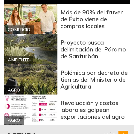
+3,66%
07/25/2026
Más de 90% del fruver
Cadera de res
$ 30.000,00
de Éxito viene de
+1,69%
07/25/2026
compras locales
COMERCIO
Café molido
$ 87.500,00
Proyecto busca
-
07/25/2026
delimitación del Páramo
Carne de cerdo en
de Santurbán
$ 13.000,00
AMBIENTE
canal
-
07/25/2026
Polémica por decreto de
tierras del Ministerio de
Carne de cerdo,
$ 25.000,00
Agricultura
tocineta plancha
AGRO
-
07/25/2026
Revaluación y costos
Cebolla cabezona
laborales golpean
$ 2.600,00
blanca
exportaciones del agro
-3,70%
AGRO
07/25/2026