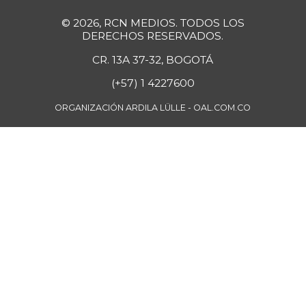
$ 3.900,00
-2,50%
07/25/2026
© 2026, RCN MEDIOS. TODOS LOS
DERECHOS RESERVADOS.
Guayaba agria
$ 6.250,00
CR. 13A 37-32, BOGOTÁ
-3,85%
07/25/2026
(+57) 1 4227600
Guayaba
$ 6.000,00
manzana
ORGANIZACIÓN ARDILA LÜLLE - OAL.COM.CO
-
07/25/2026
Habichuela
$ 4.200,00
+5,00%
07/25/2026
Harina de trigo
$ 2.840,00
+1,43%
07/25/2026
Harina precocida
$ 4.250,00
de maíz
+1,99%
07/25/2026
Huevo blanco A
$ 517,00