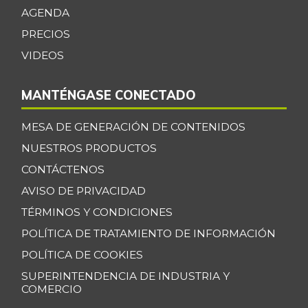
Espinazo de cerdo
$ 15.500,00
AGENDA
+3,33%
07/25/2026
PRECIOS
Falda de res
$ 22.000,00
VIDEOS
-
07/25/2026
MANTÉNGASE CONECTADO
Filete congelado
$ 13.500,00
de róbalo
-
MESA DE GENERACIÓN DE CONTENIDOS
09/29/2018
NUESTROS PRODUCTOS
Fresa
$ 17.000,00
CONTÁCTENOS
-
07/25/2026
AVISO DE PRIVACIDAD
Fríjol
$ 8.987,00
TÉRMINOS Y CONDICIONES
-
07/25/2026
POLÍTICA DE TRATAMIENTO DE INFORMACIÓN
Fríjol cargamanto
POLÍTICA DE COOKIES
$ 13.392,00
rojo
+1,33%
SUPERINTENDENCIA DE INDUSTRIA Y
07/25/2026
COMERCIO