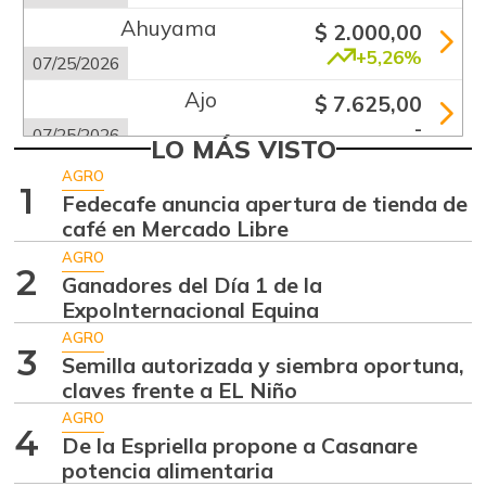
Ahuyama
$ 2.000,00
+5,26%
07/25/2026
Ajo
$ 7.625,00
-
07/25/2026
LO MÁS VISTO
Apio
$ 1.920,00
AGRO
1
-
Fedecafe anuncia apertura de tienda de
07/25/2026
café en Mercado Libre
Arracacha blanca
$ 4.677,00
AGRO
+14,83%
2
07/25/2026
Ganadores del Día 1 de la
ExpoInternacional Equina
Arroz de primera
$ 4.560,00
AGRO
-
07/25/2026
3
Semilla autorizada y siembra oportuna,
Arroz de segunda
claves frente a EL Niño
$ 2.187,00
-
AGRO
07/06/2013
4
De la Espriella propone a Casanare
Arveja verde
$ 6.600,00
potencia alimentaria