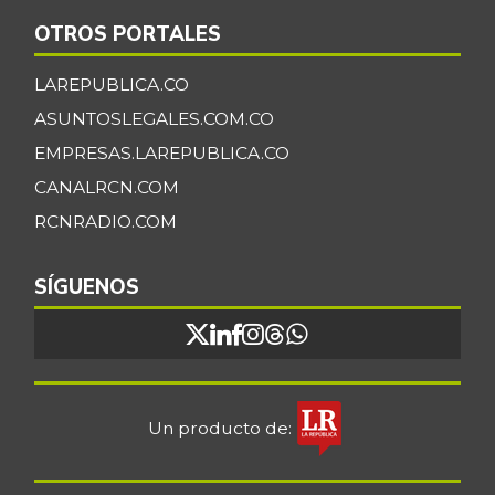
Fríjol verde en
$ 6.000,00
vaina
OTROS PORTALES
-
07/25/2026
LAREPUBLICA.CO
Galletas saladas
$ 18.472,00
ASUNTOSLEGALES.COM.CO
+1,53%
07/25/2026
EMPRESAS.LAREPUBLICA.CO
Galletas saladas
CANALRCN.COM
$ 8.657,00
de tres tacos
-
RCNRADIO.COM
08/08/2015
Gelatina
$ 110.119,00
SÍGUENOS
+1,37%
07/25/2026
Granadilla
$ 9.833,00
+18,00%
07/25/2026
Guanábana
$ 4.750,00
Un producto de:
+5,56%
07/25/2026
Guayaba