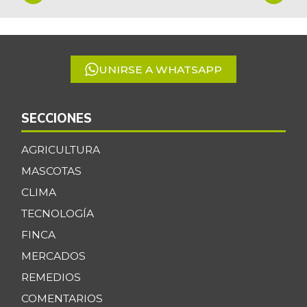
1
-
08/28/2021
of
5
Coliflor
$ 3.550,00
+10,94%
07/25/2026
UNIRSE A WHATSAPP
Costilla de cerdo
$ 21.000,00
-
07/25/2026
SECCIONES
Costilla de res
$ 22.000,00
AGRICULTURA
-
07/25/2026
MASCOTAS
Curuba
$ 2.833,00
CLIMA
-
06/18/2022
TECNOLOGÍA
Curuba larga
$ 1.325,00
FINCA
-0,97%
07/12/2014
MERCADOS
Espinaca
$ 6.000,00
REMEDIOS
-
07/25/2026
COMENTARIOS