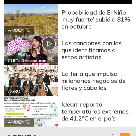
Bota de res
$ 33.000,00
-
Probabilidad de El Niño
07/25/2026
‘muy fuerte’ subió a 81%
Brócoli
$ 1.900,00
en octubre
AMBIENTE
+3,66%
07/25/2026
Cadera de res
Las canciones con las
$ 30.000,00
que identificamos a
+1,69%
07/25/2026
estos artistas
CULTURA
Café molido
$ 87.500,00
-
07/25/2026
La feria que impulsa
millonarios negocios de
Carne de cerdo en
$ 13.000,00
flores y caballos
canal
AGRO
-
07/25/2026
Ideam reportó
Carne de cerdo,
temperaturas extremas
$ 25.000,00
tocineta plancha
de 41,2°C en el país
-
AMBIENTE
07/25/2026