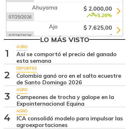
Ahuyama
$ 2.000,00
+5,26%
07/25/2026
Ajo
$ 7.625,00
-
07/25/2026
LO MÁS VISTO
Apio
$ 1.920,00
AGRO
1
-
Así se comportó el precio del ganado
07/25/2026
esta semana
Arracacha blanca
$ 4.677,00
DEPORTES
+14,83%
2
07/25/2026
Colombia ganó oro en el salto ecuestre
de Santo Domingo 2026
Arroz de primera
$ 4.560,00
AGRO
-
07/25/2026
3
Campeones de trocha y galope en la
Arroz de segunda
Expointernacional Equina
$ 2.187,00
-
AGRO
07/06/2013
4
ICA consolidó modelo para impulsar las
Arveja verde
$ 6.600,00
agroexportaciones