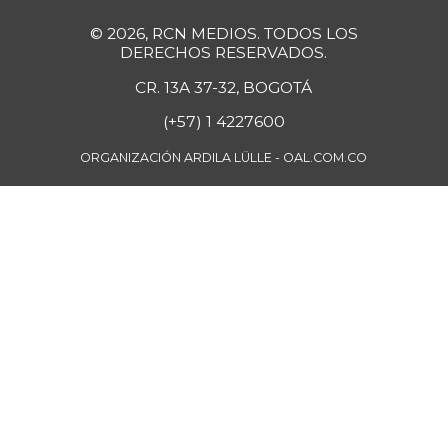
Guanábana
$ 4.750,00
© 2026, RCN MEDIOS. TODOS LOS
+5,56%
07/25/2026
DERECHOS RESERVADOS.
Guayaba
CR. 13A 37-32, BOGOTÁ
$ 3.900,00
-2,50%
07/25/2026
(+57) 1 4227600
Guayaba agria
$ 6.250,00
ORGANIZACIÓN ARDILA LÜLLE - OAL.COM.CO
-3,85%
07/25/2026
Guayaba
$ 6.000,00
manzana
-
07/25/2026
Habichuela
$ 4.200,00
+5,00%
07/25/2026
Harina de trigo
$ 2.840,00
+1,43%
07/25/2026
Harina precocida