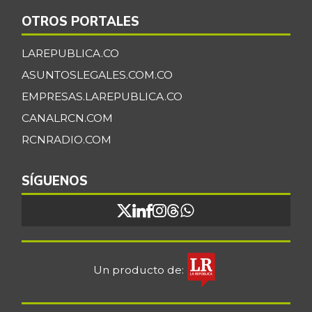
Fríjol cargamanto
$ 13.392,00
rojo
OTROS PORTALES
+1,33%
07/25/2026
LAREPUBLICA.CO
Fríjol verde en
$ 6.000,00
ASUNTOSLEGALES.COM.CO
vaina
-
EMPRESAS.LAREPUBLICA.CO
07/25/2026
CANALRCN.COM
Galletas saladas
$ 18.472,00
RCNRADIO.COM
+1,53%
07/25/2026
Galletas saladas
SÍGUENOS
$ 8.657,00
de tres tacos
-
08/08/2015
Gelatina
$ 110.119,00
+1,37%
07/25/2026
Un producto de:
Granadilla
$ 9.833,00
+18,00%
07/25/2026