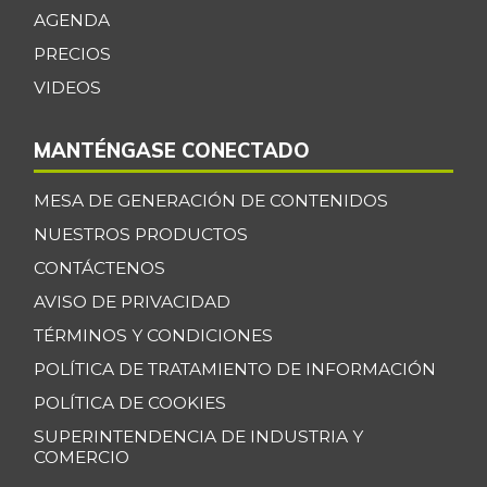
AGENDA
Espinaca
$ 6.000,00
PRECIOS
-
07/25/2026
VIDEOS
Espinazo de cerdo
$ 15.500,00
+3,33%
07/25/2026
MANTÉNGASE CONECTADO
Falda de res
$ 22.000,00
MESA DE GENERACIÓN DE CONTENIDOS
-
07/25/2026
NUESTROS PRODUCTOS
Filete congelado
$ 13.500,00
CONTÁCTENOS
de róbalo
-
AVISO DE PRIVACIDAD
09/29/2018
TÉRMINOS Y CONDICIONES
Fresa
$ 17.000,00
POLÍTICA DE TRATAMIENTO DE INFORMACIÓN
-
07/25/2026
POLÍTICA DE COOKIES
Fríjol
$ 8.987,00
SUPERINTENDENCIA DE INDUSTRIA Y
-
07/25/2026
COMERCIO