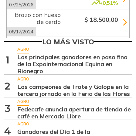
+0,51%
07/25/2026
Brazo con hueso
$ 18.500,00
de cerdo
-
08/17/2024
LO MÁS VISTO
Brazo sin hueso
$ 19.600,00
de cerdo
AGRO
+0,51%
Los principales ganadores en paso fino
1
07/25/2026
de la Expointernacional Equina en
Cadera de res
$ 39.700,00
Rionegro
+0,51%
07/25/2026
AGRO
2
Los campeones de Trote y Galope en la
Carne de cerdo en
tercera jornada en la Feria de las Flores
$ 14.400,00
canal
-
AGRO
3
07/25/2026
Fedecafe anuncia apertura de tienda de
Carne de res en
café en Mercado Libre
$ 17.400,00
canal
AGRO
-
4
Ganadores del Día 1 de la
07/25/2026