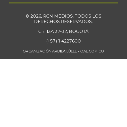
© 2026, RCN MEDIOS. TODOS LOS
DERECHOS RESERVADOS.
CR. 13A 37-32, BOGOTÁ
(+57) 1 4227600
ORGANIZACIÓN ARDILA LÜLLE - OAL.COM.CO