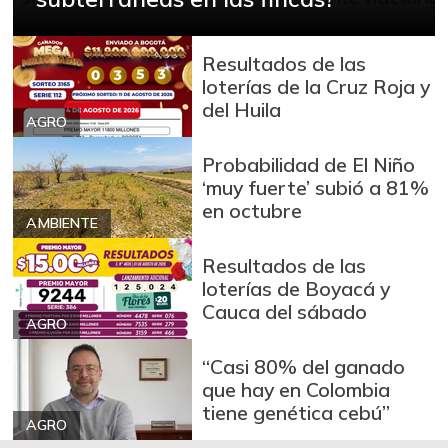
Punta de anca de
$ 55.200,00
res
-0,36%
Resultados de las
07/25/2026
loterías de la Cruz Roja y
Sobrebarriga
$ 36.600,00
del Huila
AGRO
+0,55%
07/25/2026
FUENTE: SIPSA (Sistema de Información
Probabilidad de El Niño
de Precios), DANE.
‘muy fuerte’ subió a 81%
en octubre
AMBIENTE
Resultados de las
loterías de Boyacá y
Cauca del sábado
AGRO
“Casi 80% del ganado
que hay en Colombia
tiene genética cebú”
AGRO