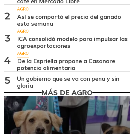
café en Mercado Libre
Ajo
$ 5.516,33
AGRO
+2,11%
2
07/25/2026
Así se comportó el precio del ganado
esta semana
Alas de pollo sin
$ 10.746,80
costillar
AGRO
3
+0,72%
ICA consolidó modelo para impulsar las
07/25/2026
agroexportaciones
Almejas con
AGRO
$ 8.666,50
concha
4
De la Espriella propone a Casanare
-2,80%
potencia alimentaria
07/25/2026
Almejas sin
5
Un gobierno que se va con pena y sin
$ 18.333,00
concha
gloria
-1,79%
MÁS DE AGRO
07/25/2026
Apio
$ 1.785,20
-1,97%
07/25/2026
Arracacha
$ 5.367,67
amarilla