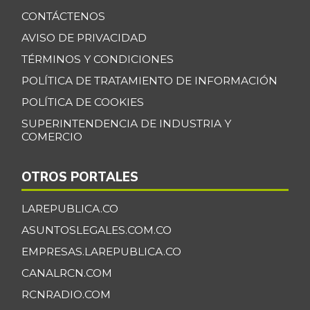
CONTÁCTENOS
Camarón Tigre
$ 34.055,33
precocido seco
AVISO DE PRIVACIDAD
-0,65%
07/25/2026
TÉRMINOS Y CONDICIONES
Camarón Tití
POLÍTICA DE TRATAMIENTO DE INFORMACIÓN
$ 11.833,00
precocido entero
POLÍTICA DE COOKIES
+18,33%
11/02/2013
SUPERINTENDENCIA DE INDUSTRIA Y
COMERCIO
Carne de cerdo en
$ 6.000,00
canal
-
OTROS PORTALES
06/22/2013
Carne de res en
LAREPUBLICA.CO
$ 6.200,00
canal
-
ASUNTOSLEGALES.COM.CO
06/22/2013
EMPRESAS.LAREPUBLICA.CO
Cazuela de
CANALRCN.COM
$ 8.000,00
mariscos
-7,70%
RCNRADIO.COM
11/17/2012