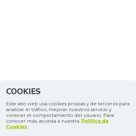
-1,03%
07/25/2026
Costilla de res
$ 22.319,33
+1,45%
07/25/2026
Cuchuco de maíz
$ 2.528,50
+2,14%
07/25/2026
Curuba
$ 4.372,75
+11,17%
07/25/2026
Curuba larga
$ 1.491,75
+13,96%
07/12/2014
COOKIES
Espinaca
$ 2.000,00
Este sitio web usa cookies propias y de terceros para
-
07/25/2015
analizar el tráfico, mejorar nuestros servicio y
conocer el comportamiento del usuario. Para
Espinazo de cerdo
$ 11.791,75
conocer más, acceda a nuestra.
Política de
-0,09%
07/25/2026
Cookies
.