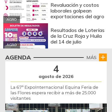
-
Revaluación y costos
05/17/2014
laborales golpean
Bagre rayado
exportaciones del agro
$ 28.500,00
AGRO
entero congelado
+2,24%
Resultados de Loterías
07/18/2026
de la Cruz Roja y Huila
Banano Bocadillo
$ 947,00
del 14 de julio
AGRO
+2,82%
10/05/2013
Banano criollo
$ 1.983,50
AGENDA
MÁS
+2,82%
07/25/2026
4
Berenjena
$ 1.533,00
agosto de 2026
+2,20%
07/25/2015
Blanquillo entero
La 67ª ExpoInternacional Equina Feria de
$ 2.747,00
las Flores espera recibir a más de 25.000
fresco
-
visitantes
04/20/2013
Bocachico