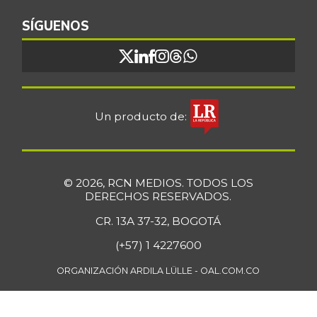
Cebolla cabezona
SÍGUENOS
$ 2.597,40
blanca
-11,18%
07/25/2026
Cebolla cabezona
$ 2.856,00
roja
-0,17%
Un producto de:
07/25/2026
Cebolla junca
$ 3.302,86
-17,14%
07/25/2026
© 2026, RCN MEDIOS. TODOS LOS
Cebolla larga
$ 3.427,00
DERECHOS RESERVADOS.
+12,73%
07/25/2026
CR. 13A 37-32, BOGOTÁ
Cebolla puerro
$ 4.333,00
(+57) 1 4227600
-
11/28/2015
ORGANIZACIÓN ARDILA LÜLLE - OAL.COM.CO
Chatas de res
$ 46.750,00
-0,92%
07/25/2026