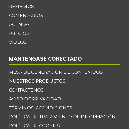
-
07/25/2015
REMEDIOS
Calamar anillos
COMENTARIOS
$ 30.937,50
-1,03%
AGENDA
07/25/2026
PRECIOS
Calamar blanco
$ 17.250,00
entero
VIDEOS
-0,22%
07/25/2026
MANTÉNGASE CONECTADO
Calamar morado
$ 15.500,00
entero
+1,64%
MESA DE GENERACIÓN DE CONTENIDOS
04/09/2022
NUESTROS PRODUCTOS
Camarón Tigre
CONTÁCTENOS
$ 34.055,33
precocido seco
-0,65%
AVISO DE PRIVACIDAD
07/25/2026
TÉRMINOS Y CONDICIONES
Camarón Tití
$ 11.833,00
POLÍTICA DE TRATAMIENTO DE INFORMACIÓN
precocido entero
+18,33%
POLÍTICA DE COOKIES
11/02/2013