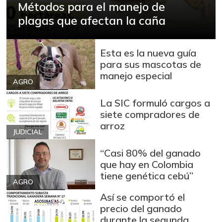
Métodos para el manejo de
-0,11%
07/25/2026
plagas que afectan la caña
Azúcar
$ 3.211,00
+0,34%
07/25/2026
Esta es la nueva guía
Azúcar morena
$ 3.810,20
para sus mascotas de
-0,47%
07/25/2026
manejo especial
AGRO
Badea
$ 1.200,00
La SIC formuló cargos a
-14,29%
04/04/2015
siete compradores de
Bagre rayado en
arroz
$ 18.667,00
JUDICIAL
postas congelado
-
05/17/2014
“Casi 80% del ganado
que hay en Colombia
Bagre rayado
$ 28.500,00
tiene genética cebú”
entero congelado
AGRO
+2,24%
07/18/2026
Así se comportó el
precio del ganado
Banano Bocadillo
$ 947,00
durante la segunda