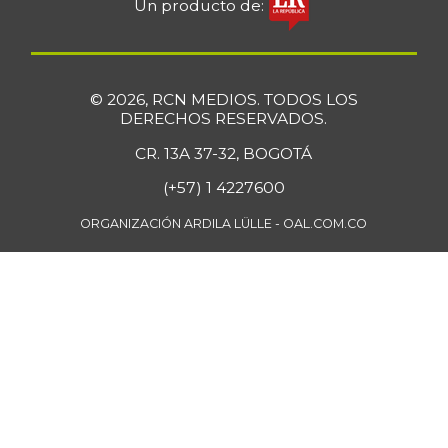
Un producto de:
Cebolla junca
$ 3.302,86
-17,14%
07/25/2026
Cebolla larga
$ 3.427,00
© 2026, RCN MEDIOS. TODOS LOS
DERECHOS RESERVADOS.
+12,73%
07/25/2026
CR. 13A 37-32, BOGOTÁ
Cebolla puerro
$ 4.333,00
-
(+57) 1 4227600
11/28/2015
Chatas de res
ORGANIZACIÓN ARDILA LÜLLE - OAL.COM.CO
$ 46.750,00
-0,92%
07/25/2026
Chocolate amargo
$ 76.428,57
+0,68%
07/25/2026
Chocolate
$ 42.714,80
instantáneo
+0,20%
07/25/2026
Chócolo mazorca