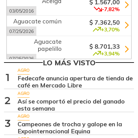
Acelga
$ 1.567,00
-7,82%
03/05/2016
Aguacate común
$ 7.362,50
+3,70%
07/25/2026
Aguacate
$ 8.701,33
papelillo
+3,94%
07/25/2026
LO MÁS VISTO
Ahuyama
$ 1.746,50
AGRO
1
+6,68%
Fedecafe anuncia apertura de tienda de
07/25/2026
café en Mercado Libre
Ajo
$ 5.516,33
AGRO
+2,11%
2
07/25/2026
Así se comportó el precio del ganado
esta semana
Alas de pollo sin
$ 10.746,80
costillar
AGRO
3
+0,72%
Campeones de trocha y galope en la
07/25/2026
Expointernacional Equina
Almejas con