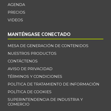
-1,03%
AGENDA
07/25/2026
PRECIOS
Calamar blanco
$ 17.250,00
entero
VIDEOS
-0,22%
07/25/2026
MANTÉNGASE CONECTADO
Calamar morado
$ 15.500,00
entero
+1,64%
MESA DE GENERACIÓN DE CONTENIDOS
04/09/2022
NUESTROS PRODUCTOS
Camarón Tigre
CONTÁCTENOS
$ 34.055,33
precocido seco
-0,65%
AVISO DE PRIVACIDAD
07/25/2026
TÉRMINOS Y CONDICIONES
Camarón Tití
$ 11.833,00
POLÍTICA DE TRATAMIENTO DE INFORMACIÓN
precocido entero
+18,33%
POLÍTICA DE COOKIES
11/02/2013
SUPERINTENDENCIA DE INDUSTRIA Y
Carne de cerdo en
COMERCIO
$ 6.000,00
canal