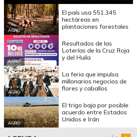
+0,34%
07/25/2026
El país usa 551.345
Azúcar morena
$ 3.810,20
hectáreas en
-0,47%
07/25/2026
plantaciones forestales
AGRO
Badea
$ 1.200,00
Resultados de las
-14,29%
04/04/2015
Loterías de la Cruz Roja
Bagre rayado en
y del Huila
$ 18.667,00
AGRO
postas congelado
-
05/17/2014
La feria que impulsa
millonarios negocios de
Bagre rayado
$ 28.500,00
flores y caballos
entero congelado
AGRO
+2,24%
07/18/2026
El trigo baja por posible
Banano Bocadillo
$ 947,00
acuerdo entre Estados
Unidos e Irán
+2,82%
10/05/2013
AGRO
Banano criollo
$ 1.983,50