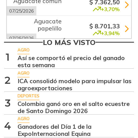
Aguacate común
$ 7.362,50
+3,70%
07/25/2026
Aguacate
$ 8.701,33
papelillo
+3,94%
07/25/2026
LO MÁS VISTO
Ahuyama
$ 1.746,50
AGRO
1
+6,68%
Así se comportó el precio del ganado
07/25/2026
esta semana
Ajo
$ 5.516,33
AGRO
+2,11%
2
07/25/2026
ICA consolidó modelo para impulsar las
agroexportaciones
Alas de pollo sin
$ 10.746,80
costillar
DEPORTES
3
+0,72%
Colombia ganó oro en el salto ecuestre
07/25/2026
de Santo Domingo 2026
Almejas con
AGRO
$ 8.666,50
concha
4
Ganadores del Día 1 de la
-2,80%
ExpoInternacional Equina
07/25/2026