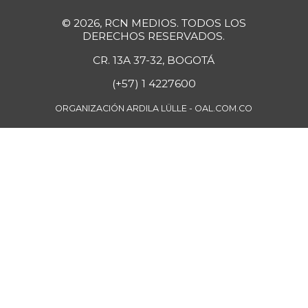
Cebolla larga
$ 3.427,00
© 2026, RCN MEDIOS. TODOS LOS
DERECHOS RESERVADOS.
+12,73%
07/25/2026
CR. 13A 37-32, BOGOTÁ
Cebolla puerro
$ 4.333,00
-
(+57) 1 4227600
11/28/2015
Chatas de res
ORGANIZACIÓN ARDILA LÜLLE - OAL.COM.CO
$ 46.750,00
-0,92%
07/25/2026
Chocolate amargo
$ 76.428,57
+0,68%
07/25/2026
Chocolate
$ 42.714,80
instantáneo
+0,20%
07/25/2026
Chócolo mazorca
$ 1.601,50
+3,79%
07/25/2026
Cilantro