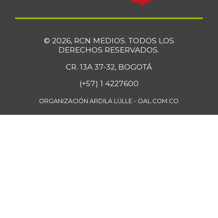
Cebolla junca
$ 3.302,86
-17,14%
07/25/2026
© 2026, RCN MEDIOS. TODOS LOS
Cebolla larga
$ 3.427,00
DERECHOS RESERVADOS.
+12,73%
07/25/2026
CR. 13A 37-32, BOGOTÁ
Cebolla puerro
$ 4.333,00
(+57) 1 4227600
-
11/28/2015
ORGANIZACIÓN ARDILA LÜLLE - OAL.COM.CO
Chatas de res
$ 46.750,00
-0,92%
07/25/2026
Chocolate amargo
$ 76.428,57
+0,68%
07/25/2026
Chocolate
$ 42.714,80
instantáneo
+0,20%
07/25/2026
Chócolo mazorca