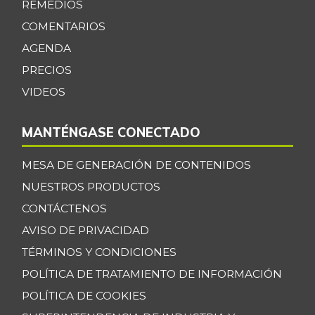
REMEDIOS
-
07/25/2015
COMENTARIOS
Calamar anillos
$ 30.937,50
AGENDA
-1,03%
07/25/2026
PRECIOS
Calamar blanco
VIDEOS
$ 17.250,00
entero
-0,22%
07/25/2026
MANTÉNGASE CONECTADO
Calamar morado
$ 15.500,00
entero
MESA DE GENERACIÓN DE CONTENIDOS
+1,64%
NUESTROS PRODUCTOS
04/09/2022
CONTÁCTENOS
Camarón Tigre
$ 34.055,33
precocido seco
AVISO DE PRIVACIDAD
-0,65%
07/25/2026
TÉRMINOS Y CONDICIONES
Camarón Tití
POLÍTICA DE TRATAMIENTO DE INFORMACIÓN
$ 11.833,00
precocido entero
POLÍTICA DE COOKIES
+18,33%
11/02/2013