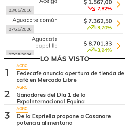
Acelga
$ 1.567,00
-7,82%
03/05/2016
Aguacate común
$ 7.362,50
+3,70%
07/25/2026
Aguacate
$ 8.701,33
papelillo
+3,94%
07/25/2026
LO MÁS VISTO
Ahuyama
$ 1.746,50
AGRO
1
+6,68%
Fedecafe anuncia apertura de tienda de
07/25/2026
café en Mercado Libre
Ajo
$ 5.516,33
AGRO
+2,11%
2
07/25/2026
Ganadores del Día 1 de la
ExpoInternacional Equina
Alas de pollo sin
$ 10.746,80
costillar
AGRO
3
+0,72%
De la Espriella propone a Casanare
07/25/2026
potencia alimentaria
Almejas con