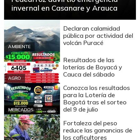
-0,11%
07/25/2026
invernal en Casanare y Arauca
Azúcar
$ 3.211,00
+0,34%
07/25/2026
Declaran calamidad
pública por actividad del
Azúcar morena
$ 3.810,20
volcán Puracé
-0,47%
07/25/2026
AMBIENTE
Badea
$ 1.200,00
Resultados de las
-14,29%
loterías de Boyacá y
04/04/2015
Cauca del sábado
Bagre rayado en
AGRO
$ 18.667,00
postas congelado
Conozca los resultados
-
para la Lotería de
05/17/2014
Bogotá tras el sorteo
Bagre rayado
del 9 de julio
$ 28.500,00
MERCADOS
entero congelado
+2,24%
Fortaleza del peso
07/18/2026
reduce las ganancias de
Banano Bocadillo
$ 947,00
los caficultores