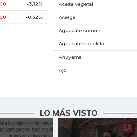
,00
-3,12%
Aceite vegetal
,00
-0,52%
Acelga
Aguacate común
Aguacate papelillo
Ahuyama
Ajo
Alas de pollo sin costillar
Almejas con concha
Almejas sin concha
LO MÁS VISTO
Apio
Arracacha amarilla