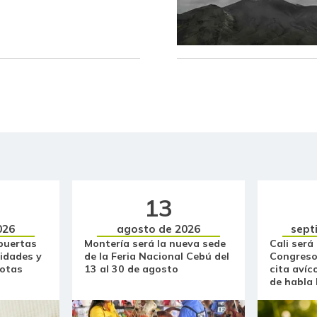
Bola de pierna de res
Brazo sin hueso de cerdo
Brócoli
Cadera de res
Café instantáneo
Café molido
13
Calabacín
026
agosto de 2026
sept
puertas
Montería será la nueva sede
Cali será
Calamar anillos
idades y
de la Feria Nacional Cebú del
Congreso
otas
13 al 30 de agosto
cita avíc
Calamar blanco entero
de habla
Calamar morado entero