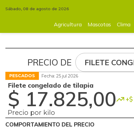
Sábado, 08 de agosto de 2026
Agricultura
Mascotas
Clima
Tecnología
Finc
Agricultura
Mascotas
Clima
PRECIO DE
FILETE CONG
PESCADOS
Fecha: 25 jul 2026
Filete congelado de tilapia
$ 17.825,00
+$ 
Precio por kilo
COMPORTAMIENTO DEL PRECIO