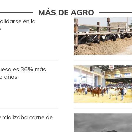
Azúcar morena
MÁS DE AGRO
lidarse en la
Badea
o
Bagre rayado en postas
congelado
Bagre rayado entero
congelado
Banano Bocadillo
uesa es 36% más
o años
Banano criollo
Berenjena
Blanquillo entero fresco
rcializaba carne de
Bocachico importado
Bola de brazo de res