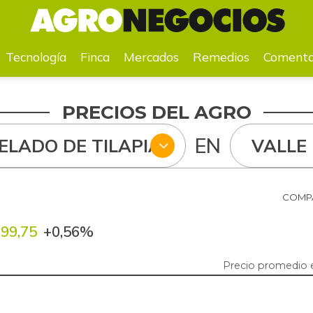
a
Mercados
Remedios
Comentarios
Agenda
Pr
Tecnología
Finca
Mercados
Remedios
Comenta
PRECIOS DEL AGRO
EN
ELADO DE TILAPIA
VALLE
COMPA
99,75
+0,56%
Precio promedio e