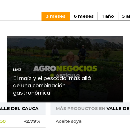
3 meses
6 meses
1 año
5 a
MAÍZ
El maíz y el pescado: más allá
de una combinación
gastronómica
ALLE DEL CAUCA
MÁS PRODUCTOS EN
VALLE DE
,50
+2,79%
Aceite soya