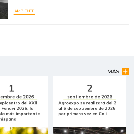
AMBIENTE
$ 36.714,50
+$ 379,00
+1,04%
$ 22.141,75
-$ 641,50
-2,82%
$ 4.229,00
+$ 20,50
+0,49%
$ 36.625,00
+$ 373,00
+1,03%
$ 214.256,14
-$ 520,57
-0,24%
MÁS
$ 50.122,17
+$ 329,00
+0,66%
1
2
$ 2.000,00
-
-
iembre de 2026
septiembre de 2026
 epicentro del XXII
Agroexpo se realizará del 2
$ 30.937,50
-$ 320,75
-1,03%
 Fenavi 2026, la
al 6 de septiembre de 2026
ola más importante
por primera vez en Cali
$ 17.250,00
-$ 38,20
-0,22%
 hispana
$ 15.500,00
+$ 250,00
+1,64%