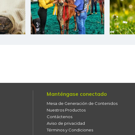
Camarón Tigre precocido
seco
Camarón Tití precocido
entero
Carne de cerdo en canal
Carne de res en canal
Cazuela de mariscos
Cebolla cabezona blanca
Manténgase conectado
Cebolla cabezona roja
Mesa de Generación de Contenidos
Cebolla junca
Nuestros Productos
Contáctenos
Cebolla larga
Aviso de privacidad
Términos y Condiciones