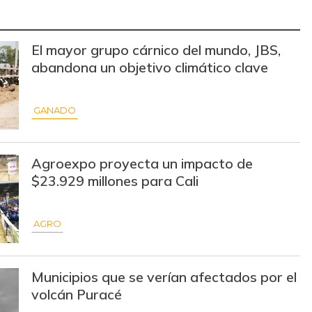
$ 3.810,20
-$ 18,00
-0,47%
El mayor grupo cárnico del mundo, JBS,
$ 1.200,00
-$ 200,00
-14,29%
abandona un objetivo climático clave
$ 18.667,00
-
-
GANADO
$ 28.500,00
+$ 625,00
+2,24%
$ 947,00
+$ 26,00
+2,82%
Agroexpo proyecta un impacto de
$23.929 millones para Cali
$ 1.983,50
+$ 54,33
+2,82%
$ 1.533,00
+$ 33,00
+2,20%
AGRO
$ 2.747,00
-
-
Municipios que se verían afectados por el
$ 17.791,75
+$ 8,50
+0,05%
volcán Puracé
$ 36.468,75
+$ 173,00
+0,48%