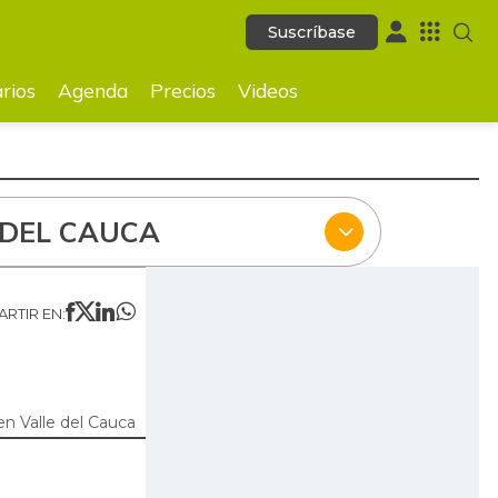
Suscríbase
Suscríbase
ecios
Videos
rios
Agenda
Precios
Videos
 DEL CAUCA
RTIR EN:
n Valle del Cauca