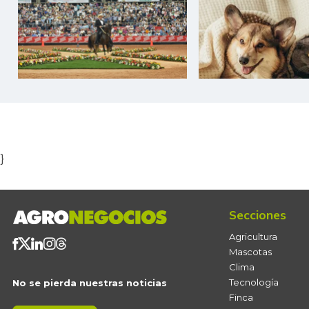
Item
1
of
5
}
Secciones
Agricultura
Mascotas
Clima
Tecnología
No se pierda nuestras noticias
Finca