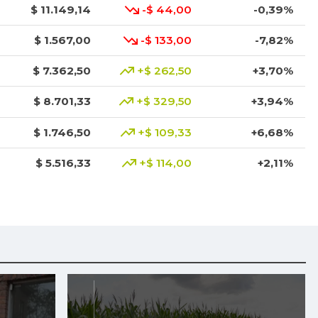
$ 11.149,14
-$ 44,00
-0,39%
$ 1.567,00
-$ 133,00
-7,82%
$ 7.362,50
+$ 262,50
+3,70%
$ 8.701,33
+$ 329,50
+3,94%
$ 1.746,50
+$ 109,33
+6,68%
$ 5.516,33
+$ 114,00
+2,11%
$ 10.746,80
+$ 76,80
+0,72%
$ 8.666,50
-$ 250,00
-2,80%
$ 18.333,00
-$ 334,00
-1,79%
$ 1.785,20
-$ 35,80
-1,97%
$ 5.367,67
+$ 166,33
+3,20%