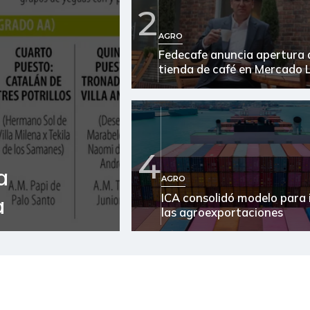
2
Arracacha blanca
AGRO
Fedecafe anuncia apertura 
Arroz de primera
tienda de café en Mercado L
Arroz de segunda
Arveja verde
Arveja verde en vaina
4
a
Arveja verde seca
AGRO
ICA consolidó modelo para 
a
Atún en lata
las agroexportaciones
Avena en hojuelas
Avena molida
Azúcar