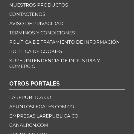
04/09/2022
NUESTROS PRODUCTOS
Camarón Tigre
CONTÁCTENOS
$ 34.055,33
precocido seco
-0,65%
AVISO DE PRIVACIDAD
07/25/2026
TÉRMINOS Y CONDICIONES
Camarón Tití
$ 11.833,00
POLÍTICA DE TRATAMIENTO DE INFORMACIÓN
precocido entero
+18,33%
POLÍTICA DE COOKIES
11/02/2013
SUPERINTENDENCIA DE INDUSTRIA Y
Carne de cerdo en
COMERCIO
$ 6.000,00
canal
-
06/22/2013
OTROS PORTALES
Carne de res en
$ 6.200,00
canal
LAREPUBLICA.CO
-
06/22/2013
ASUNTOSLEGALES.COM.CO
Cazuela de
EMPRESAS.LAREPUBLICA.CO
$ 8.000,00
mariscos
CANALRCN.COM
-7,70%
11/17/2012