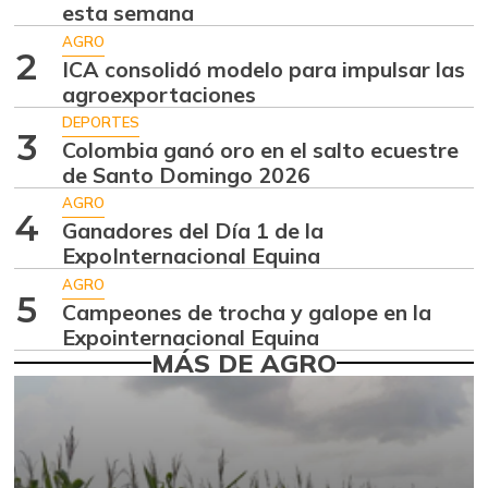
esta semana
Ajo
$ 5.516,33
AGRO
+2,11%
2
07/25/2026
ICA consolidó modelo para impulsar las
agroexportaciones
Alas de pollo sin
$ 10.746,80
costillar
DEPORTES
3
+0,72%
Colombia ganó oro en el salto ecuestre
07/25/2026
de Santo Domingo 2026
Almejas con
AGRO
$ 8.666,50
concha
4
Ganadores del Día 1 de la
-2,80%
ExpoInternacional Equina
07/25/2026
AGRO
Almejas sin
5
$ 18.333,00
Campeones de trocha y galope en la
concha
Expointernacional Equina
-1,79%
07/25/2026
MÁS DE AGRO
Apio
$ 1.785,20
-1,97%
07/25/2026
Arracacha
$ 5.367,67
amarilla