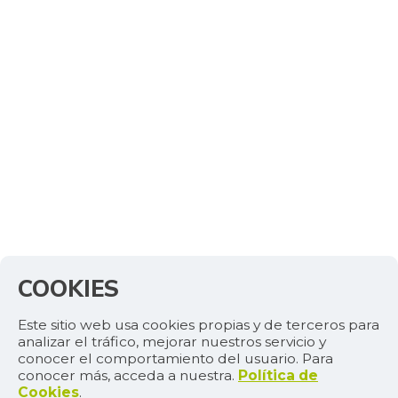
$ 21.629,25
-1,03%
07/25/2026
Costilla de res
$ 22.319,33
+1,45%
07/25/2026
Cuchuco de maíz
$ 2.528,50
+2,14%
07/25/2026
Curuba
$ 4.372,75
+11,17%
07/25/2026
Curuba larga
$ 1.491,75
+13,96%
07/12/2014
COOKIES
Espinaca
$ 2.000,00
-
07/25/2015
Este sitio web usa cookies propias y de terceros para
analizar el tráfico, mejorar nuestros servicio y
Espinazo de cerdo
$ 11.791,75
conocer el comportamiento del usuario. Para
-0,09%
conocer más, acceda a nuestra.
Política de
07/25/2026
Cookies
.