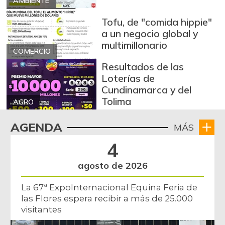
AMBIENTE
postas congelado
-
05/17/2014
Tofu, de "comida hippie"
a un negocio global y
Bagre rayado
$ 28.500,00
multimillonario
entero congelado
COMERCIO
+2,24%
07/18/2026
Resultados de las
Loterías de
Banano Bocadillo
$ 947,00
Cundinamarca y del
+2,82%
10/05/2013
Tolima
AGRO
Banano criollo
$ 1.983,50
AGENDA
MÁS
+2,82%
07/25/2026
4
Berenjena
$ 1.533,00
+2,20%
07/25/2015
agosto de 2026
Blanquillo entero
$ 2.747,00
La 67ª ExpoInternacional Equina Feria de
fresco
las Flores espera recibir a más de 25.000
-
04/20/2013
visitantes