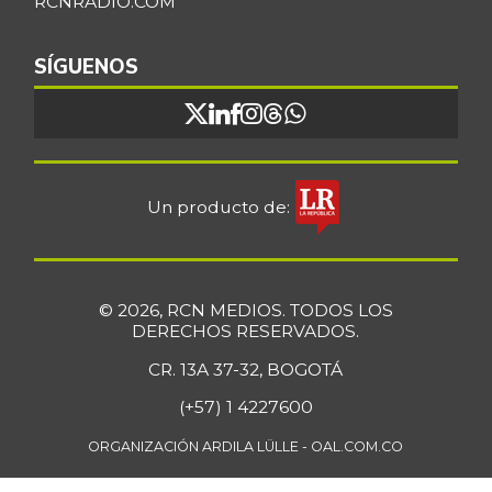
RCNRADIO.COM
Cebolla cabezona
$ 2.597,40
blanca
SÍGUENOS
-11,18%
07/25/2026
Cebolla cabezona
$ 2.856,00
roja
-0,17%
07/25/2026
Un producto de:
Cebolla junca
$ 3.302,86
-17,14%
07/25/2026
Cebolla larga
$ 3.427,00
© 2026, RCN MEDIOS. TODOS LOS
DERECHOS RESERVADOS.
+12,73%
07/25/2026
CR. 13A 37-32, BOGOTÁ
Cebolla puerro
$ 4.333,00
-
(+57) 1 4227600
11/28/2015
Chatas de res
ORGANIZACIÓN ARDILA LÜLLE - OAL.COM.CO
$ 46.750,00
-0,92%
07/25/2026