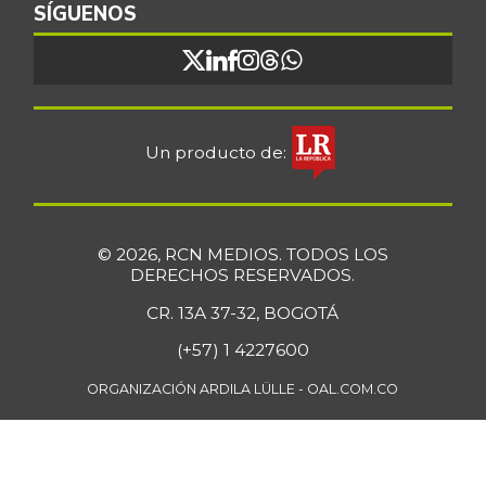
roja
SÍGUENOS
-0,17%
07/25/2026
Cebolla junca
$ 3.302,86
-17,14%
07/25/2026
Cebolla larga
$ 3.427,00
Un producto de:
+12,73%
07/25/2026
Cebolla puerro
$ 4.333,00
-
11/28/2015
© 2026, RCN MEDIOS. TODOS LOS
DERECHOS RESERVADOS.
Chatas de res
$ 46.750,00
CR. 13A 37-32, BOGOTÁ
-0,92%
07/25/2026
(+57) 1 4227600
Chocolate amargo
$ 76.428,57
+0,68%
ORGANIZACIÓN ARDILA LÜLLE - OAL.COM.CO
07/25/2026
Chocolate
$ 42.714,80
instantáneo
+0,20%