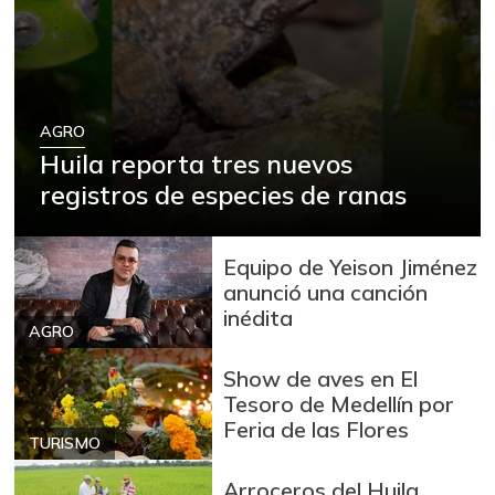
Avena molida
$ 12.959,40
-0,11%
07/25/2026
Azúcar
$ 3.211,00
AGRO
+0,34%
07/25/2026
Huila reporta tres nuevos
Azúcar morena
$ 3.810,20
registros de especies de ranas
-0,47%
07/25/2026
Badea
$ 1.200,00
Equipo de Yeison Jiménez
-14,29%
04/04/2015
anunció una canción
inédita
Bagre rayado en
AGRO
$ 18.667,00
postas congelado
-
Show de aves en El
05/17/2014
Tesoro de Medellín por
Bagre rayado
Feria de las Flores
$ 28.500,00
entero congelado
TURISMO
+2,24%
07/18/2026
Arroceros del Huila