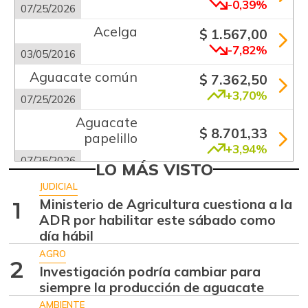
-0,39%
07/25/2026
Acelga
$ 1.567,00
-7,82%
03/05/2016
Aguacate común
$ 7.362,50
+3,70%
07/25/2026
Aguacate
$ 8.701,33
papelillo
+3,94%
07/25/2026
LO MÁS VISTO
Ahuyama
$ 1.746,50
JUDICIAL
+6,68%
Ministerio de Agricultura cuestiona a la
1
07/25/2026
ADR por habilitar este sábado como
Ajo
$ 5.516,33
día hábil
+2,11%
07/25/2026
AGRO
2
Investigación podría cambiar para
Alas de pollo sin
$ 10.746,80
siempre la producción de aguacate
costillar
+0,72%
AMBIENTE