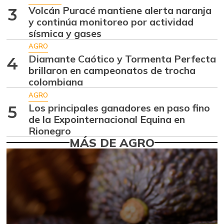
07/25/2026
Volcán Puracé mantiene alerta naranja
3
Almejas con
y continúa monitoreo por actividad
$ 8.666,50
concha
sísmica y gases
-2,80%
AGRO
07/25/2026
Diamante Caótico y Tormenta Perfecta
4
Almejas sin
brillaron en campeonatos de trocha
$ 18.333,00
concha
colombiana
-1,79%
07/25/2026
AGRO
Los principales ganadores en paso fino
Apio
5
$ 1.785,20
de la Expointernacional Equina en
-1,97%
07/25/2026
Rionegro
MÁS DE AGRO
Arracacha
$ 5.367,67
amarilla
+3,20%
07/25/2026
Arracacha blanca
$ 5.083,50
+1,81%
07/25/2026
Arroz de primera
$ 3.498,29