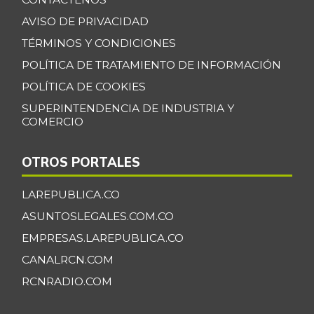
precocido entero
+18,33%
AVISO DE PRIVACIDAD
11/02/2013
TÉRMINOS Y CONDICIONES
Carne de cerdo en
$ 6.000,00
POLÍTICA DE TRATAMIENTO DE INFORMACIÓN
canal
-
POLÍTICA DE COOKIES
06/22/2013
SUPERINTENDENCIA DE INDUSTRIA Y
Carne de res en
COMERCIO
$ 6.200,00
canal
-
06/22/2013
OTROS PORTALES
Cazuela de
$ 8.000,00
mariscos
LAREPUBLICA.CO
-7,70%
11/17/2012
ASUNTOSLEGALES.COM.CO
Cebolla cabezona
EMPRESAS.LAREPUBLICA.CO
$ 2.597,40
blanca
CANALRCN.COM
-11,18%
07/25/2026
RCNRADIO.COM
Cebolla cabezona
$ 2.856,00