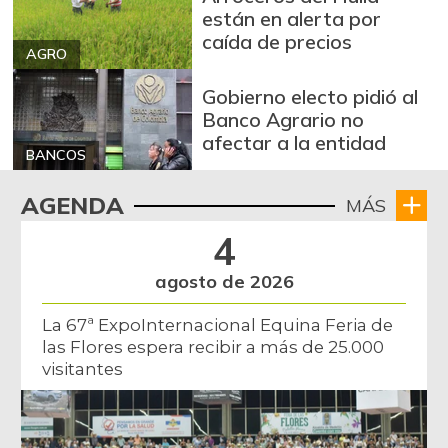
están en alerta por
Banano Bocadillo
$ 947,00
caída de precios
+2,82%
10/05/2013
AGRO
Banano criollo
$ 1.983,50
Gobierno electo pidió al
+2,82%
Banco Agrario no
07/25/2026
afectar a la entidad
Berenjena
$ 1.533,00
BANCOS
+2,20%
07/25/2015
AGENDA
MÁS
Blanquillo entero
$ 2.747,00
4
fresco
-
04/20/2013
agosto de 2026
Bocachico
$ 17.791,75
La 67ª ExpoInternacional Equina Feria de
importado
+0,05%
las Flores espera recibir a más de 25.000
07/25/2026
visitantes
Bola de brazo de
$ 36.468,75
res
+0,48%