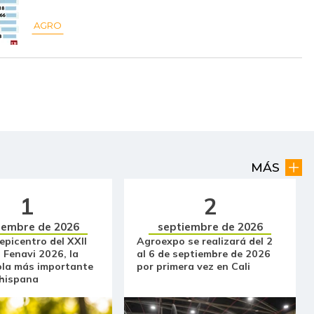
AGRO
$ 36.714,50
+$ 379,00
+1,04%
$ 22.141,75
-$ 641,50
-2,82%
$ 4.229,00
+$ 20,50
+0,49%
$ 36.625,00
+$ 373,00
+1,03%
$ 214.256,14
-$ 520,57
-0,24%
MÁS
$ 50.122,17
+$ 329,00
+0,66%
1
2
$ 2.000,00
-
-
iembre de 2026
septiembre de 2026
 epicentro del XXII
Agroexpo se realizará del 2
$ 30.937,50
-$ 320,75
-1,03%
 Fenavi 2026, la
al 6 de septiembre de 2026
ola más importante
por primera vez en Cali
$ 17.250,00
-$ 38,20
-0,22%
 hispana
$ 15.500,00
+$ 250,00
+1,64%