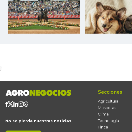
Item
1
of
5
}
Secciones
Agricultura
Mascotas
Clima
Tecnología
No se pierda nuestras noticias
Finca