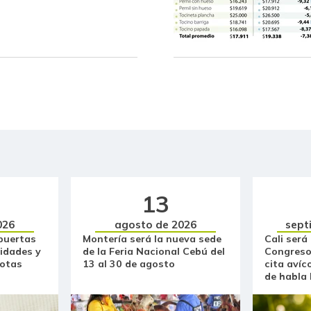
Bola de pierna de res
Brazo sin hueso de cerdo
Brócoli
Cadera de res
Café instantáneo
Café molido
13
Calabacín
026
agosto de 2026
sept
puertas
Montería será la nueva sede
Cali será
Calamar anillos
idades y
de la Feria Nacional Cebú del
Congreso
otas
13 al 30 de agosto
cita avíc
Calamar blanco entero
de habla
Calamar morado entero