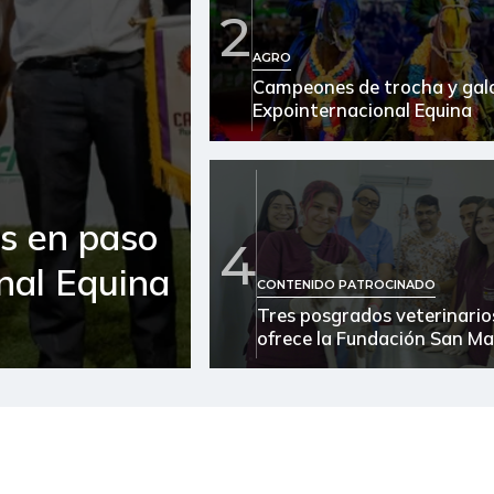
2
Arracacha blanca
AGRO
Campeones de trocha y galo
Arroz de primera
Expointernacional Equina
Arroz de segunda
Arveja verde
es en paso
Arveja verde en vaina
4
onal Equina
Arveja verde seca
CONTENIDO PATROCINADO
Tres posgrados veterinario
Atún en lata
ofrece la Fundación San Ma
Avena en hojuelas
Avena molida
Azúcar