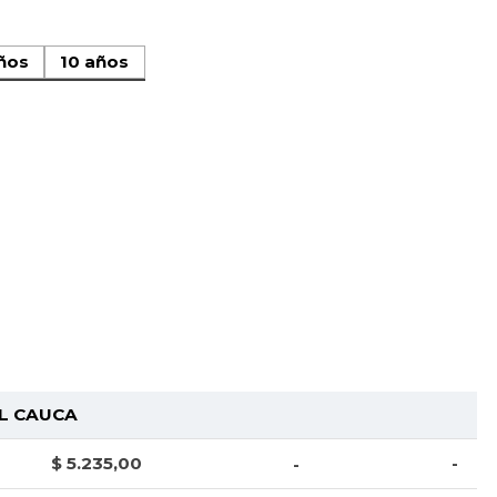
ños
10 años
L CAUCA
$ 5.235,00
-
-