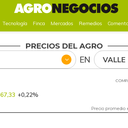
a
Mercados
Remedios
Comentarios
Agenda
Pr
Tecnología
Finca
Mercados
Remedios
Comenta
PRECIOS DEL AGRO
EN
VALLE
COMPA
67,33
+0,22%
Precio promedio e