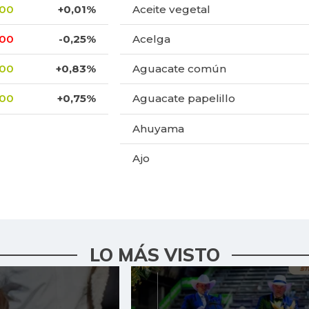
,00
+0,01%
Aceite vegetal
,00
-0,25%
Acelga
,00
+0,83%
Aguacate común
,00
+0,75%
Aguacate papelillo
Ahuyama
Ajo
Alas de pollo sin costillar
Almejas con concha
Almejas sin concha
LO MÁS VISTO
Apio
Arracacha amarilla