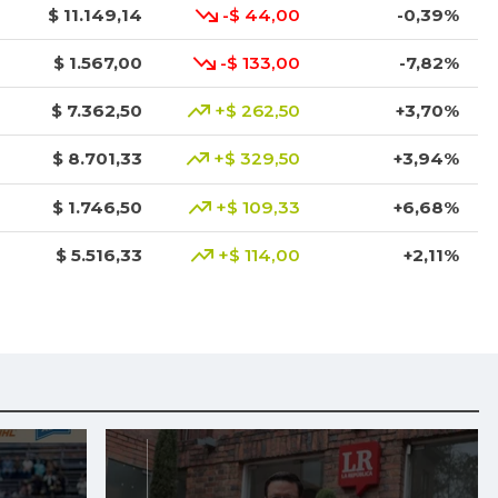
$ 11.149,14
-$ 44,00
-0,39%
$ 1.567,00
-$ 133,00
-7,82%
$ 7.362,50
+$ 262,50
+3,70%
$ 8.701,33
+$ 329,50
+3,94%
$ 1.746,50
+$ 109,33
+6,68%
$ 5.516,33
+$ 114,00
+2,11%
$ 10.746,80
+$ 76,80
+0,72%
$ 8.666,50
-$ 250,00
-2,80%
$ 18.333,00
-$ 334,00
-1,79%
$ 1.785,20
-$ 35,80
-1,97%
$ 5.367,67
+$ 166,33
+3,20%