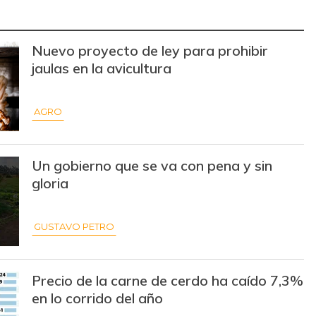
$ 3.810,20
-$ 18,00
-0,47%
Nuevo proyecto de ley para prohibir
$ 1.200,00
-$ 200,00
-14,29%
jaulas en la avicultura
$ 18.667,00
-
-
AGRO
$ 28.500,00
+$ 625,00
+2,24%
$ 947,00
+$ 26,00
+2,82%
Un gobierno que se va con pena y sin
gloria
$ 1.983,50
+$ 54,33
+2,82%
$ 1.533,00
+$ 33,00
+2,20%
GUSTAVO PETRO
$ 2.747,00
-
-
Precio de la carne de cerdo ha caído 7,3%
$ 17.791,75
+$ 8,50
+0,05%
en lo corrido del año
$ 36.468,75
+$ 173,00
+0,48%