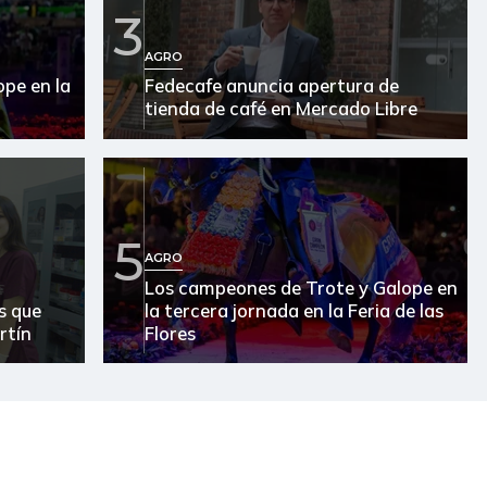
3
$ 5.083,50
+$ 90,50
+1,81%
AGRO
pe en la
Fedecafe anuncia apertura de
$ 3.498,29
+$ 23,71
+0,68%
tienda de café en Mercado Libre
$ 3.285,00
-
-
$ 5.408,33
-$ 427,67
-7,33%
$ 5.375,00
-$ 227,00
-4,05%
5
AGRO
$ 4.417,33
-$ 11,67
-0,26%
Los campeones de Trote y Galope en
s que
la tercera jornada en la Feria de las
$ 32.567,86
+$ 194,00
+0,60%
rtín
Flores
$ 10.639,33
-$ 10,00
-0,09%
$ 12.959,40
-$ 13,80
-0,11%
$ 3.211,00
+$ 10,86
+0,34%