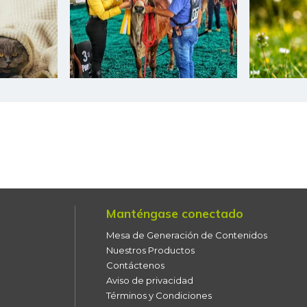
Camarón Tigre precocido
seco
Camarón Tití precocido
entero
Carne de cerdo en canal
Carne de res en canal
Cazuela de mariscos
Cebolla cabezona blanca
Manténgase conectado
Cebolla cabezona roja
Mesa de Generación de Contenidos
Cebolla junca
Nuestros Productos
Contáctenos
Cebolla larga
Aviso de privacidad
Términos y Condiciones