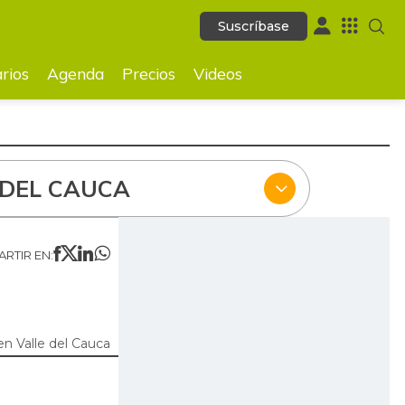
Suscríbase
Suscríbase
ecios
Videos
rios
Agenda
Precios
Videos
 DEL CAUCA
RTIR EN:
n Valle del Cauca