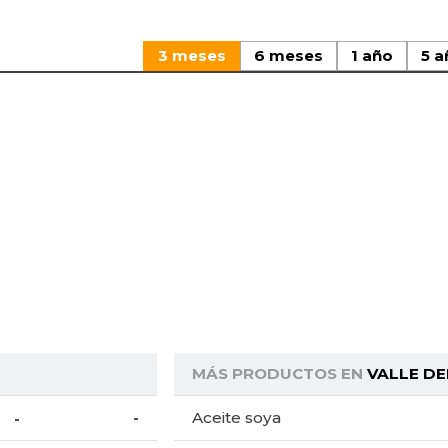
3 meses
6 meses
1 año
5 a
MÁS PRODUCTOS EN
VALLE DE
-
Aceite soya
-