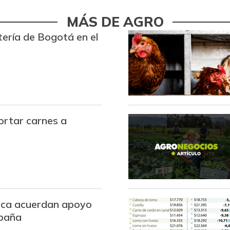
Azúcar morena
MÁS DE AGRO
tería de Bogotá en el
Badea
Bagre rayado en postas
congelado
Bagre rayado entero
congelado
Banano Bocadillo
ortar carnes a
Banano criollo
Berenjena
Blanquillo entero fresco
uca acuerdan apoyo
Bocachico importado
abaña
Bola de brazo de res