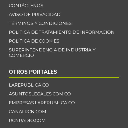
precocido seco
CONTÁCTENOS
-0,65%
07/25/2026
AVISO DE PRIVACIDAD
Camarón Tití
TÉRMINOS Y CONDICIONES
$ 11.833,00
precocido entero
+18,33%
POLÍTICA DE TRATAMIENTO DE INFORMACIÓN
11/02/2013
POLÍTICA DE COOKIES
Carne de cerdo en
SUPERINTENDENCIA DE INDUSTRIA Y
$ 6.000,00
canal
COMERCIO
-
06/22/2013
Carne de res en
OTROS PORTALES
$ 6.200,00
canal
-
LAREPUBLICA.CO
06/22/2013
ASUNTOSLEGALES.COM.CO
Cazuela de
$ 8.000,00
mariscos
EMPRESAS.LAREPUBLICA.CO
-7,70%
CANALRCN.COM
11/17/2012
RCNRADIO.COM
Cebolla cabezona
$ 2.597,40