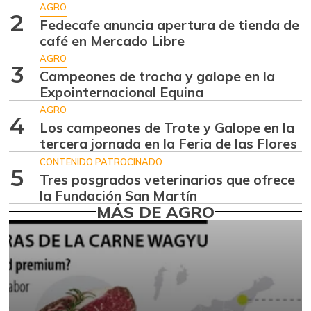
+2,11%
07/25/2026
AGRO
2
Fedecafe anuncia apertura de tienda de
Alas de pollo sin
$ 10.746,80
café en Mercado Libre
costillar
+0,72%
AGRO
07/25/2026
3
Campeones de trocha y galope en la
Almejas con
Expointernacional Equina
$ 8.666,50
concha
AGRO
-2,80%
4
Los campeones de Trote y Galope en la
07/25/2026
tercera jornada en la Feria de las Flores
Almejas sin
$ 18.333,00
CONTENIDO PATROCINADO
concha
5
Tres posgrados veterinarios que ofrece
-1,79%
07/25/2026
la Fundación San Martín
MÁS DE AGRO
Apio
$ 1.785,20
-1,97%
07/25/2026
Arracacha
$ 5.367,67
amarilla
+3,20%
07/25/2026