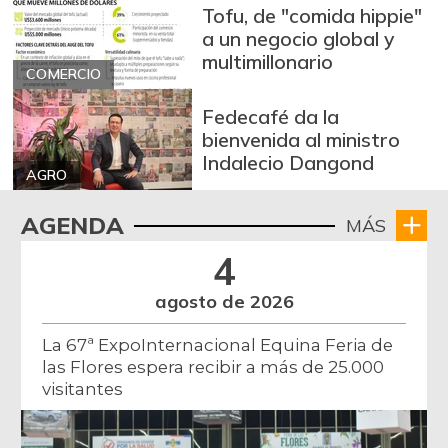
Tofu, de "comida hippie"
Bagre rayado
$ 28.500,00
a un negocio global y
entero congelado
multimillonario
+2,24%
COMERCIO
07/18/2026
Banano Bocadillo
$ 947,00
Fedecafé da la
bienvenida al ministro
+2,82%
10/05/2013
Indalecio Dangond
Banano criollo
AGRO
$ 1.983,50
+2,82%
07/25/2026
AGENDA
MÁS
Berenjena
$ 1.533,00
4
+2,20%
07/25/2015
agosto de 2026
Blanquillo entero
$ 2.747,00
fresco
La 67ª ExpoInternacional Equina Feria de
-
04/20/2013
las Flores espera recibir a más de 25.000
visitantes
Bocachico
$ 17.791,75
importado
+0,05%