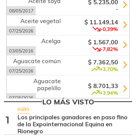
Aceite soya
$ 5.235,00
-
08/05/2017
Aceite vegetal
$ 11.149,14
-0,39%
07/25/2026
Acelga
$ 1.567,00
-7,82%
03/05/2016
Aguacate común
$ 7.362,50
+3,70%
07/25/2026
Aguacate
$ 8.701,33
papelillo
+3,94%
07/25/2026
LO MÁS VISTO
Ahuyama
$ 1.746,50
AGRO
+6,68%
Los principales ganadores en paso fino
1
07/25/2026
de la Expointernacional Equina en
Ajo
$ 5.516,33
Rionegro