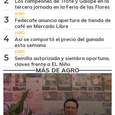
2
Los campeones de Trote y Galope en la
Alas de pollo sin
$ 10.746,80
tercera jornada en la Feria de las Flores
costillar
+0,72%
AGRO
07/25/2026
3
Fedecafe anuncia apertura de tienda de
Almejas con
café en Mercado Libre
$ 8.666,50
concha
AGRO
-2,80%
4
Así se comportó el precio del ganado
07/25/2026
esta semana
Almejas sin
$ 18.333,00
AGRO
concha
5
Semilla autorizada y siembra oportuna,
-1,79%
07/25/2026
claves frente a EL Niño
MÁS DE AGRO
Apio
$ 1.785,20
-1,97%
07/25/2026
Arracacha
$ 5.367,67
amarilla
+3,20%
07/25/2026
Arracacha blanca
$ 5.083,50