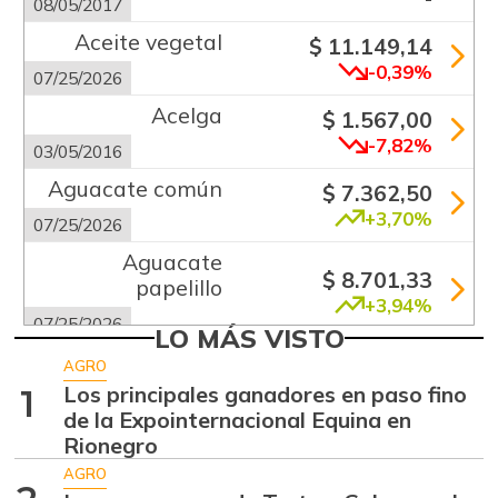
08/05/2017
Aceite vegetal
$ 11.149,14
-0,39%
07/25/2026
Acelga
$ 1.567,00
-7,82%
03/05/2016
Aguacate común
$ 7.362,50
+3,70%
07/25/2026
Aguacate
$ 8.701,33
papelillo
+3,94%
07/25/2026
LO MÁS VISTO
Ahuyama
$ 1.746,50
AGRO
+6,68%
Los principales ganadores en paso fino
1
07/25/2026
de la Expointernacional Equina en
Ajo
$ 5.516,33
Rionegro
+2,11%
07/25/2026
AGRO