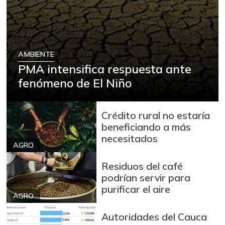
Avena en hojuelas
$ 10.639,33
-0,09%
07/25/2026
Avena molida
$ 12.959,40
AMBIENTE
-0,11%
07/25/2026
PMA intensifica respuesta ante
Azúcar
$ 3.211,00
fenómeno de El Niño
+0,34%
07/25/2026
Azúcar morena
$ 3.810,20
Crédito rural no estaría
-0,47%
07/25/2026
beneficiando a más
necesitados
Badea
$ 1.200,00
AGRO
-14,29%
04/04/2015
Residuos del café
Bagre rayado en
podrían servir para
$ 18.667,00
postas congelado
purificar el aire
-
AGRO
05/17/2014
Autoridades del Cauca
Bagre rayado