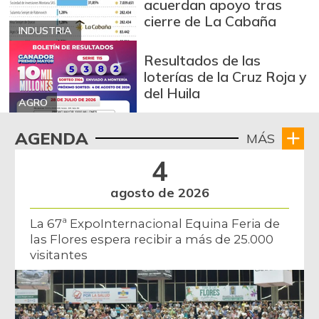
$ 28.500,00
acuerdan apoyo tras
entero congelado
cierre de La Cabaña
+2,24%
INDUSTRIA
07/18/2026
Banano Bocadillo
$ 947,00
Resultados de las
loterías de la Cruz Roja y
+2,82%
10/05/2013
del Huila
Banano criollo
AGRO
$ 1.983,50
+2,82%
07/25/2026
AGENDA
MÁS
Berenjena
$ 1.533,00
4
+2,20%
07/25/2015
agosto de 2026
Blanquillo entero
$ 2.747,00
fresco
La 67ª ExpoInternacional Equina Feria de
-
04/20/2013
las Flores espera recibir a más de 25.000
visitantes
Bocachico
$ 17.791,75
importado
+0,05%
07/25/2026