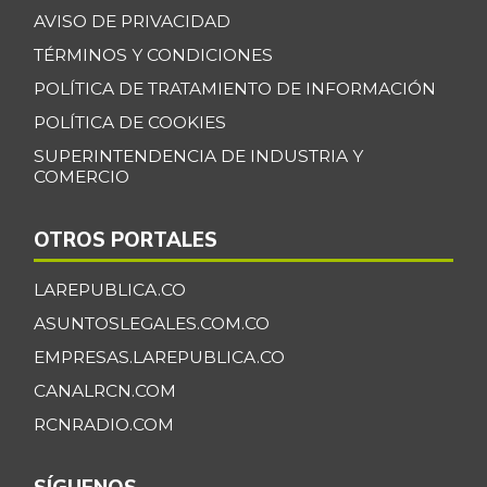
07/25/2026
AVISO DE PRIVACIDAD
Camarón Tití
TÉRMINOS Y CONDICIONES
$ 11.833,00
precocido entero
+18,33%
POLÍTICA DE TRATAMIENTO DE INFORMACIÓN
11/02/2013
POLÍTICA DE COOKIES
Carne de cerdo en
SUPERINTENDENCIA DE INDUSTRIA Y
$ 6.000,00
canal
COMERCIO
-
06/22/2013
Carne de res en
OTROS PORTALES
$ 6.200,00
canal
-
LAREPUBLICA.CO
06/22/2013
ASUNTOSLEGALES.COM.CO
Cazuela de
$ 8.000,00
mariscos
EMPRESAS.LAREPUBLICA.CO
-7,70%
CANALRCN.COM
11/17/2012
RCNRADIO.COM
Cebolla cabezona
$ 2.597,40
blanca
-11,18%