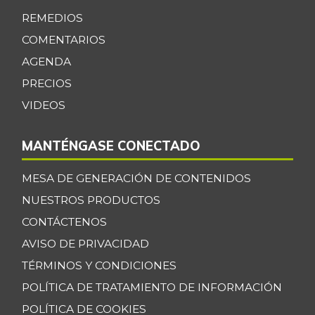
+3,26%
07/25/2026
REMEDIOS
Centro de pierna
COMENTARIOS
$ 30.000,00
de res
AGENDA
-
07/25/2026
PRECIOS
Chatas de res
$ 30.000,00
VIDEOS
-
07/25/2026
MANTÉNGASE CONECTADO
Chocolate dulce
$ 34.775,00
-
07/25/2026
MESA DE GENERACIÓN DE CONTENIDOS
Chócolo mazorca
$ 1.283,00
NUESTROS PRODUCTOS
-1,31%
07/25/2026
CONTÁCTENOS
Cilantro
$ 3.278,00
AVISO DE PRIVACIDAD
-4,82%
07/25/2026
TÉRMINOS Y CONDICIONES
Coco
POLÍTICA DE TRATAMIENTO DE INFORMACIÓN
$ 5.000,00
-
POLÍTICA DE COOKIES
07/25/2026