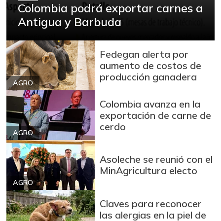
Colombia podrá exportar carnes a
04/16/2016
Antigua y Barbuda
Bocachico criollo
$ 11.667,00
fresco
+16,67%
05/07/2016
Fedegan alerta por
aumento de costos de
Bocachico
$ 14.000,00
producción ganadera
importado
AGRO
-3,45%
07/25/2026
Colombia avanza en la
Bola de brazo de
exportación de carne de
$ 30.000,00
res
cerdo
-
AGRO
07/25/2026
Bola de pierna de
Asoleche se reunió con el
$ 30.000,00
res
MinAgricultura electo
-
07/25/2026
AGRO
Bota de res
$ 30.000,00
Claves para reconocer
-
las alergias en la piel de
07/25/2026