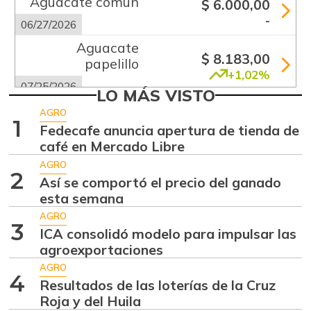
Aguacate común
$ 6.000,00
-
06/27/2026
Aguacate
$ 8.183,00
papelillo
+1,02%
07/25/2026
LO MÁS VISTO
Ahuyama
$ 1.856,00
AGRO
1
-6,69%
Fedecafe anuncia apertura de tienda de
07/25/2026
café en Mercado Libre
Ajo
$ 5.667,00
AGRO
-0,72%
2
07/25/2026
Así se comportó el precio del ganado
esta semana
Ají dulce
$ 3.750,00
AGRO
-2,87%
01/17/2015
3
ICA consolidó modelo para impulsar las
Ají topito dulce
agroexportaciones
$ 3.063,00
-1,98%
AGRO
07/25/2026
4
Resultados de las loterías de la Cruz
Alas de pollo sin
Roja y del Huila
$ 6.950,00
costillar