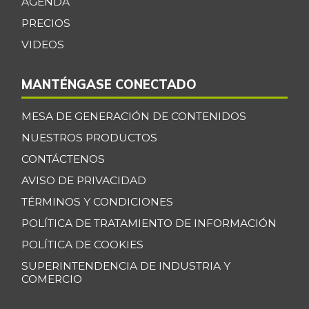
AGENDA
Cebolla larga
$ 1.360,00
PRECIOS
+3,26%
07/25/2026
VIDEOS
Centro de pierna
$ 30.000,00
de res
-
MANTÉNGASE CONECTADO
07/25/2026
Chatas de res
MESA DE GENERACIÓN DE CONTENIDOS
$ 30.000,00
-
NUESTROS PRODUCTOS
07/25/2026
CONTÁCTENOS
Chocolate dulce
$ 34.775,00
-
AVISO DE PRIVACIDAD
07/25/2026
TÉRMINOS Y CONDICIONES
Chócolo mazorca
$ 1.283,00
POLÍTICA DE TRATAMIENTO DE INFORMACIÓN
-1,31%
07/25/2026
POLÍTICA DE COOKIES
Cilantro
$ 3.278,00
SUPERINTENDENCIA DE INDUSTRIA Y
-4,82%
07/25/2026
COMERCIO
Coco
$ 5.000,00