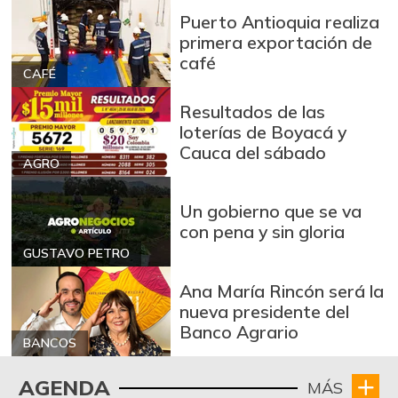
fresco
+71,43%
Puerto Antioquia realiza
04/16/2016
primera exportación de
café
Bocachico criollo
$ 11.667,00
CAFÉ
fresco
+16,67%
Resultados de las
05/07/2016
loterías de Boyacá y
Bocachico
Cauca del sábado
$ 14.000,00
importado
AGRO
-3,45%
07/25/2026
Un gobierno que se va
Bola de brazo de
con pena y sin gloria
$ 30.000,00
res
GUSTAVO PETRO
-
07/25/2026
Ana María Rincón será la
Bola de pierna de
nueva presidente del
$ 30.000,00
res
Banco Agrario
-
BANCOS
07/25/2026
Bota de res
$ 30.000,00
AGENDA
MÁS