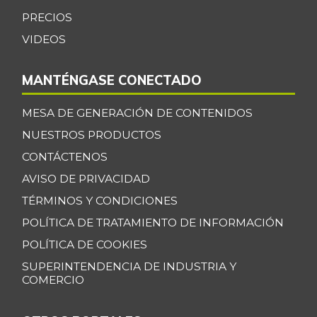
Cebolla junca
$ 760,00
PRECIOS
-24,00%
02/16/2013
VIDEOS
Cebolla larga
$ 1.360,00
+3,26%
07/25/2026
MANTÉNGASE CONECTADO
Centro de pierna
$ 30.000,00
de res
MESA DE GENERACIÓN DE CONTENIDOS
-
NUESTROS PRODUCTOS
07/25/2026
CONTÁCTENOS
Chatas de res
$ 30.000,00
-
AVISO DE PRIVACIDAD
07/25/2026
TÉRMINOS Y CONDICIONES
Chocolate dulce
$ 34.775,00
POLÍTICA DE TRATAMIENTO DE INFORMACIÓN
-
07/25/2026
POLÍTICA DE COOKIES
Chócolo mazorca
$ 1.283,00
SUPERINTENDENCIA DE INDUSTRIA Y
-1,31%
07/25/2026
COMERCIO
Cilantro
$ 3.278,00