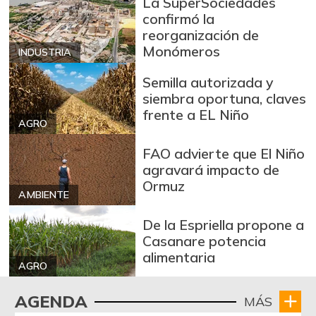
-10,17%
La SuperSociedades
07/25/2026
confirmó la
Blanquillo entero
reorganización de
$ 12.000,00
fresco
Monómeros
INDUSTRIA
+71,43%
04/16/2016
Semilla autorizada y
Bocachico criollo
siembra oportuna, claves
$ 11.667,00
fresco
frente a EL Niño
+16,67%
AGRO
05/07/2016
Bocachico
FAO advierte que El Niño
$ 14.000,00
importado
agravará impacto de
-3,45%
Ormuz
07/25/2026
AMBIENTE
Bola de brazo de
De la Espriella propone a
$ 30.000,00
res
Casanare potencia
-
07/25/2026
alimentaria
AGRO
Bola de pierna de
$ 30.000,00
res
AGENDA
MÁS
-