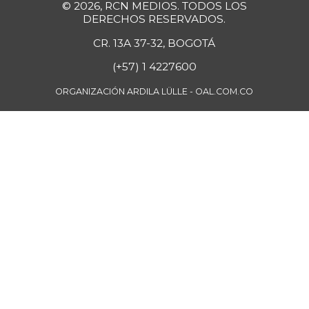
Fríjol Zaragoza
© 2026, RCN MEDIOS. TODOS LOS
$ 9.300,00
DERECHOS RESERVADOS.
+1,64%
07/25/2026
CR. 13A 37-32, BOGOTÁ
Fríjol cabeza
$ 4.950,00
(+57) 1 4227600
negra
-1,00%
07/25/2026
ORGANIZACIÓN ARDILA LÜLLE - OAL.COM.CO
Fríjol cargamanto
$ 10.000,00
rojo
+25,00%
05/13/2017
Fríjol verde en
$ 5.111,00
vaina
+2,22%
07/25/2026
Fécula de maíz
$ 23.408,00
-
07/25/2026
Galletas dulces
redondas con
$ 21.651,00