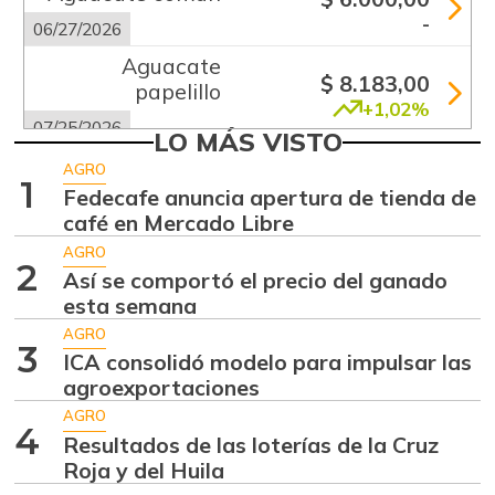
-
06/27/2026
Aguacate
$ 8.183,00
papelillo
+1,02%
07/25/2026
LO MÁS VISTO
Ahuyama
$ 1.856,00
AGRO
1
-6,69%
Fedecafe anuncia apertura de tienda de
07/25/2026
café en Mercado Libre
Ajo
$ 5.667,00
AGRO
-0,72%
2
07/25/2026
Así se comportó el precio del ganado
esta semana
Ají dulce
$ 3.750,00
AGRO
-2,87%
01/17/2015
3
ICA consolidó modelo para impulsar las
Ají topito dulce
agroexportaciones
$ 3.063,00
-1,98%
AGRO
07/25/2026
4
Resultados de las loterías de la Cruz
Alas de pollo sin
Roja y del Huila
$ 6.950,00
costillar