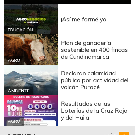
-10,17%
07/25/2026
Blanquillo entero
¡Así me formé yo!
$ 12.000,00
fresco
+71,43%
EDUCACIÓN
04/16/2016
Bocachico criollo
Plan de ganadería
$ 11.667,00
fresco
sostenible en 400 fincas
+16,67%
de Cundinamarca
05/07/2016
AGRO
Bocachico
$ 14.000,00
Declaran calamidad
importado
pública por actividad del
-3,45%
07/25/2026
volcán Puracé
AMBIENTE
Bola de brazo de
$ 30.000,00
res
Resultados de las
-
Loterías de la Cruz Roja
07/25/2026
y del Huila
Bola de pierna de
AGRO
$ 30.000,00
res
-