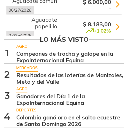
Aguacate común
$ 6.000,00
-
06/27/2026
Aguacate
$ 8.183,00
papelillo
+1,02%
07/25/2026
LO MÁS VISTO
Ahuyama
$ 1.856,00
AGRO
1
-6,69%
Campeones de trocha y galope en la
07/25/2026
Expointernacional Equina
Ajo
$ 5.667,00
MERCADOS
-0,72%
2
07/25/2026
Resultados de las loterías de Manizales,
Meta y del Valle
Ají dulce
$ 3.750,00
AGRO
-2,87%
01/17/2015
3
Ganadores del Día 1 de la
Ají topito dulce
ExpoInternacional Equina
$ 3.063,00
-1,98%
DEPORTES
07/25/2026
4
Colombia ganó oro en el salto ecuestre
Alas de pollo sin
de Santo Domingo 2026
$ 6.950,00
costillar