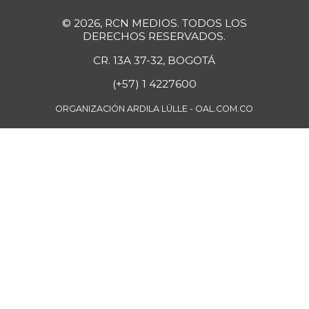
Fríjol cabeza
$ 4.950,00
© 2026, RCN MEDIOS. TODOS LOS
negra
DERECHOS RESERVADOS.
-1,00%
07/25/2026
CR. 13A 37-32, BOGOTÁ
Fríjol cargamanto
(+57) 1 4227600
$ 10.000,00
rojo
+25,00%
ORGANIZACIÓN ARDILA LÜLLE - OAL.COM.CO
05/13/2017
Fríjol verde en
$ 5.111,00
vaina
+2,22%
07/25/2026
Fécula de maíz
$ 23.408,00
-
07/25/2026
Galletas dulces
redondas con
$ 21.651,00
crema
-
07/25/2026