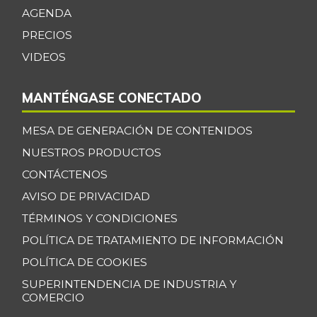
Cebolla larga
$ 1.360,00
AGENDA
+3,26%
07/25/2026
PRECIOS
Centro de pierna
VIDEOS
$ 30.000,00
de res
-
07/25/2026
MANTÉNGASE CONECTADO
Chatas de res
$ 30.000,00
MESA DE GENERACIÓN DE CONTENIDOS
-
07/25/2026
NUESTROS PRODUCTOS
Chocolate dulce
$ 34.775,00
CONTÁCTENOS
-
07/25/2026
AVISO DE PRIVACIDAD
Chócolo mazorca
$ 1.283,00
TÉRMINOS Y CONDICIONES
-1,31%
07/25/2026
POLÍTICA DE TRATAMIENTO DE INFORMACIÓN
Cilantro
$ 3.278,00
POLÍTICA DE COOKIES
-4,82%
07/25/2026
SUPERINTENDENCIA DE INDUSTRIA Y
COMERCIO
Coco
$ 5.000,00