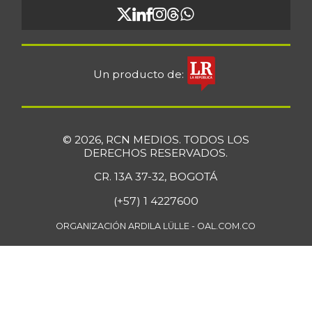
-
04/06/2013
Cuchuco de maíz
$ 3.300,00
-1,49%
07/25/2026
Un producto de:
Fresa
$ 9.111,00
+1,23%
07/25/2026
Fríjol Zaragoza
$ 9.300,00
© 2026, RCN MEDIOS. TODOS LOS
+1,64%
07/25/2026
DERECHOS RESERVADOS.
Fríjol cabeza
CR. 13A 37-32, BOGOTÁ
$ 4.950,00
negra
(+57) 1 4227600
-1,00%
07/25/2026
ORGANIZACIÓN ARDILA LÜLLE - OAL.COM.CO
Fríjol cargamanto
$ 10.000,00
rojo
+25,00%
05/13/2017
Fríjol verde en
$ 5.111,00