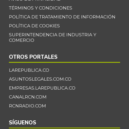
Chocolate dulce
$ 34.775,00
TÉRMINOS Y CONDICIONES
-
07/25/2026
POLÍTICA DE TRATAMIENTO DE INFORMACIÓN
Chócolo mazorca
$ 1.283,00
POLÍTICA DE COOKIES
-1,31%
07/25/2026
SUPERINTENDENCIA DE INDUSTRIA Y
COMERCIO
Cilantro
$ 3.278,00
-4,82%
07/25/2026
OTROS PORTALES
Coco
$ 5.000,00
-
LAREPUBLICA.CO
07/25/2026
ASUNTOSLEGALES.COM.CO
Color
$ 20.612,00
(condimento)
EMPRESAS.LAREPUBLICA.CO
+0,96%
CANALRCN.COM
07/25/2026
RCNRADIO.COM
Costilla de cerdo
$ 6.875,00
+1,85%
04/27/2013
SÍGUENOS
Costilla de res
$ 3.000,00