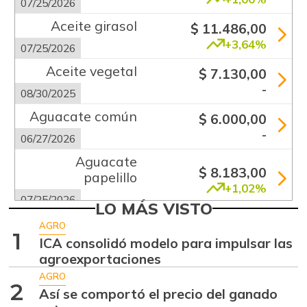
07/25/2026
Aceite girasol
$ 11.486,00
+3,64%
07/25/2026
Aceite vegetal
$ 7.130,00
-
08/30/2025
Aguacate común
$ 6.000,00
-
06/27/2026
Aguacate
$ 8.183,00
papelillo
+1,02%
07/25/2026
LO MÁS VISTO
Ahuyama
$ 1.856,00
AGRO
1
-6,69%
ICA consolidó modelo para impulsar las
07/25/2026
agroexportaciones
Ajo
$ 5.667,00
AGRO
-0,72%
2
07/25/2026
Así se comportó el precio del ganado