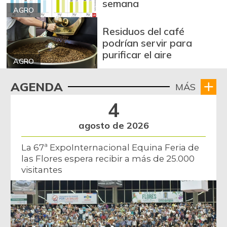
semana
AGRO
Bola de brazo de
$ 30.000,00
res
Residuos del café
-
podrían servir para
07/25/2026
purificar el aire
Bola de pierna de
AGRO
$ 30.000,00
res
-
AGENDA
MÁS
07/25/2026
4
Bota de res
$ 30.000,00
-
07/25/2026
agosto de 2026
Brazo con hueso
$ 14.500,00
La 67ª ExpoInternacional Equina Feria de
de cerdo
las Flores espera recibir a más de 25.000
-
07/25/2026
visitantes
Brazo sin hueso
$ 16.500,00
de cerdo
-
07/25/2026