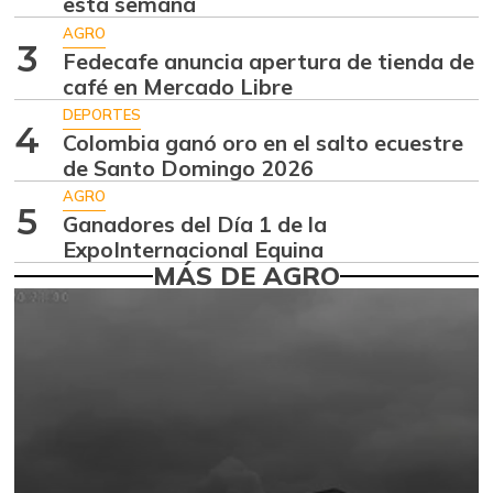
esta semana
Ají dulce
$ 3.750,00
AGRO
-2,87%
01/17/2015
3
Fedecafe anuncia apertura de tienda de
Ají topito dulce
café en Mercado Libre
$ 3.063,00
-1,98%
DEPORTES
07/25/2026
4
Colombia ganó oro en el salto ecuestre
Alas de pollo sin
de Santo Domingo 2026
$ 6.950,00
costillar
-0,71%
AGRO
5
07/25/2026
Ganadores del Día 1 de la
ExpoInternacional Equina
Apio
$ 1.333,00
MÁS DE AGRO
-6,46%
07/25/2026
Arroz de primera
$ 2.810,00
-0,35%
07/25/2026
Arroz de segunda
$ 1.867,00
-0,59%
11/09/2021
Arroz excelso
$ 3.550,00