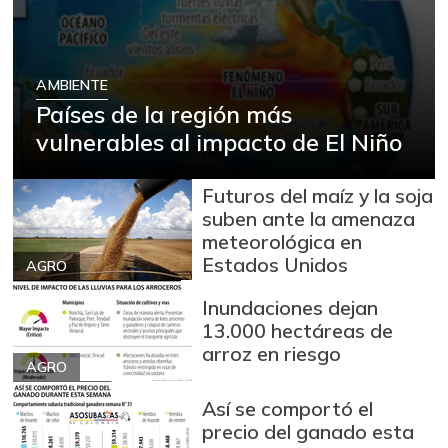
$ 12.000,00
entero fresco
-
02/27/2016
Banano Urabá
$ 2.420,00
AMBIENTE
Países de la región más
+0,83%
07/25/2026
vulnerables al impacto de El Niño
Berenjena
$ 1.722,00
-10,17%
07/25/2026
Futuros del maíz y la soja
Blanquillo entero
suben ante la amenaza
$ 12.000,00
fresco
meteorológica en
+71,43%
Estados Unidos
AGRO
04/16/2016
Bocachico criollo
Inundaciones dejan
$ 11.667,00
fresco
13.000 hectáreas de
+16,67%
arroz en riesgo
05/07/2016
AGRO
Bocachico
$ 14.000,00
Así se comportó el
importado
precio del ganado esta
-3,45%
07/25/2026