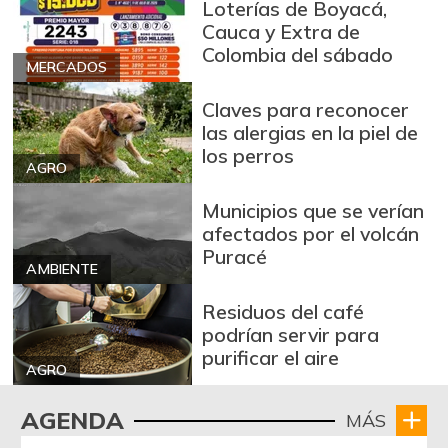
Loterías de Boyacá,
-10,17%
07/25/2026
Cauca y Extra de
Blanquillo entero
Colombia del sábado
$ 12.000,00
fresco
MERCADOS
+71,43%
04/16/2016
Claves para reconocer
las alergias en la piel de
Bocachico criollo
$ 11.667,00
los perros
fresco
AGRO
+16,67%
05/07/2016
Municipios que se verían
Bocachico
afectados por el volcán
$ 14.000,00
importado
Puracé
-3,45%
AMBIENTE
07/25/2026
Residuos del café
Bola de brazo de
$ 30.000,00
podrían servir para
res
-
purificar el aire
07/25/2026
AGRO
Bola de pierna de
AGENDA
$ 30.000,00
MÁS
res
-