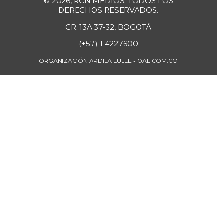
© 2026, RCN MEDIOS. TODOS LOS
Fríjol Zaragoza
DERECHOS RESERVADOS.
$ 9.300,00
+1,64%
07/25/2026
CR. 13A 37-32, BOGOTÁ
Fríjol cabeza
(+57) 1 4227600
$ 4.950,00
negra
-1,00%
ORGANIZACIÓN ARDILA LÜLLE - OAL.COM.CO
07/25/2026
Fríjol cargamanto
$ 10.000,00
rojo
+25,00%
05/13/2017
Fríjol verde en
$ 5.111,00
vaina
+2,22%
07/25/2026
Fécula de maíz
$ 23.408,00
-
07/25/2026
Galletas dulces
redondas con
$ 21.651,00