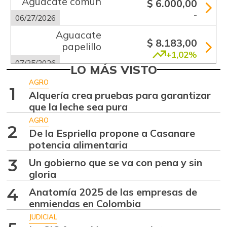
Aguacate común
$ 6.000,00
-
06/27/2026
Aguacate
$ 8.183,00
papelillo
+1,02%
07/25/2026
LO MÁS VISTO
Ahuyama
$ 1.856,00
AGRO
1
-6,69%
Alquería crea pruebas para garantizar
07/25/2026
que la leche sea pura
Ajo
$ 5.667,00
AGRO
-0,72%
2
07/25/2026
De la Espriella propone a Casanare
potencia alimentaria
Ají dulce
$ 3.750,00
-2,87%
3
Un gobierno que se va con pena y sin
01/17/2015
gloria
Ají topito dulce
$ 3.063,00
4
Anatomía 2025 de las empresas de
-1,98%
07/25/2026
enmiendas en Colombia
Alas de pollo sin
JUDICIAL
$ 6.950,00
costillar