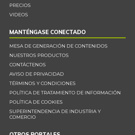
Cebolla junca
$ 760,00
PRECIOS
-24,00%
02/16/2013
VIDEOS
Cebolla larga
$ 1.360,00
MANTÉNGASE CONECTADO
+3,26%
07/25/2026
Centro de pierna
MESA DE GENERACIÓN DE CONTENIDOS
$ 30.000,00
de res
-
NUESTROS PRODUCTOS
07/25/2026
CONTÁCTENOS
Chatas de res
$ 30.000,00
AVISO DE PRIVACIDAD
-
07/25/2026
TÉRMINOS Y CONDICIONES
Chocolate dulce
$ 34.775,00
POLÍTICA DE TRATAMIENTO DE INFORMACIÓN
-
07/25/2026
POLÍTICA DE COOKIES
Chócolo mazorca
$ 1.283,00
SUPERINTENDENCIA DE INDUSTRIA Y
COMERCIO
-1,31%
07/25/2026
Cilantro
$ 3.278,00
OTROS PORTALES