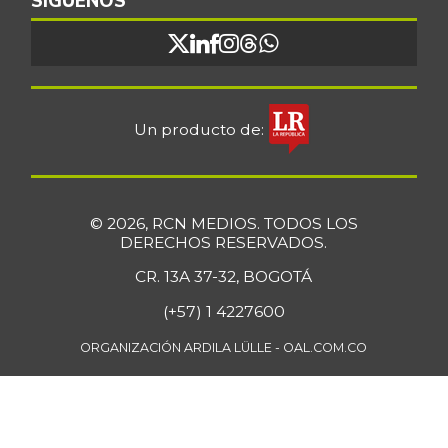
SÍGUENOS
Fresa
$ 9.111,00
+1,23%
07/25/2026
Fríjol Zaragoza
$ 9.300,00
+1,64%
Un producto de:
07/25/2026
Fríjol cabeza
$ 4.950,00
negra
-1,00%
07/25/2026
© 2026, RCN MEDIOS. TODOS LOS
DERECHOS RESERVADOS.
Fríjol cargamanto
$ 10.000,00
rojo
CR. 13A 37-32, BOGOTÁ
+25,00%
05/13/2017
(+57) 1 4227600
Fríjol verde en
ORGANIZACIÓN ARDILA LÜLLE - OAL.COM.CO
$ 5.111,00
vaina
+2,22%
07/25/2026
Fécula de maíz
$ 23.408,00