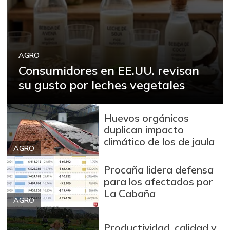
$ 12.000,00
entero fresco
-
02/27/2016
Banano Urabá
$ 2.420,00
AGRO
+0,83%
07/25/2026
Consumidores en EE.UU. revisan
Berenjena
$ 1.722,00
su gusto por leches vegetales
-10,17%
07/25/2026
Blanquillo entero
Huevos orgánicos
$ 12.000,00
fresco
duplican impacto
+71,43%
04/16/2016
climático de los de jaula
AGRO
Bocachico criollo
$ 11.667,00
fresco
Procaña lidera defensa
+16,67%
para los afectados por
05/07/2016
La Cabaña
Bocachico
AGRO
$ 14.000,00
importado
-3,45%
Productividad, calidad y
07/25/2026