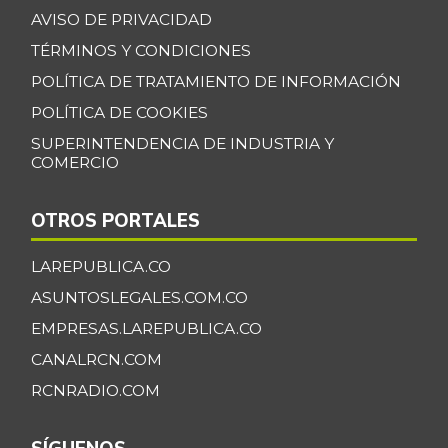
AVISO DE PRIVACIDAD
-1,31%
07/25/2026
TÉRMINOS Y CONDICIONES
Cilantro
$ 3.278,00
POLÍTICA DE TRATAMIENTO DE INFORMACIÓN
-4,82%
07/25/2026
POLÍTICA DE COOKIES
Coco
$ 5.000,00
SUPERINTENDENCIA DE INDUSTRIA Y
-
07/25/2026
COMERCIO
Color
$ 20.612,00
(condimento)
OTROS PORTALES
+0,96%
07/25/2026
LAREPUBLICA.CO
Costilla de cerdo
$ 6.875,00
ASUNTOSLEGALES.COM.CO
+1,85%
04/27/2013
EMPRESAS.LAREPUBLICA.CO
Costilla de res
$ 3.000,00
CANALRCN.COM
-
04/06/2013
RCNRADIO.COM
Cuchuco de maíz
$ 3.300,00
-1,49%
07/25/2026