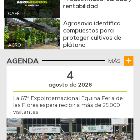
rentabilidad
Bola de brazo de
CAFÉ
$ 30.000,00
res
Agrosavia identifica
-
07/25/2026
compuestos para
proteger cultivos de
Bola de pierna de
$ 30.000,00
plátano
res
AGRO
-
07/25/2026
AGENDA
MÁS
Bota de res
$ 30.000,00
4
-
07/25/2026
agosto de 2026
Brazo con hueso
$ 14.500,00
de cerdo
La 67ª ExpoInternacional Equina Feria de
-
07/25/2026
las Flores espera recibir a más de 25.000
visitantes
Brazo sin hueso
$ 16.500,00
de cerdo
-
07/25/2026