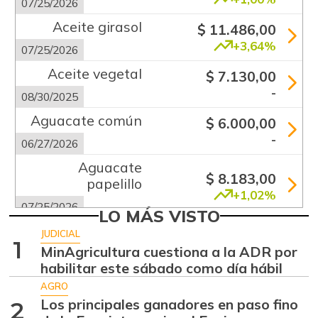
07/25/2026
Aceite girasol
$ 11.486,00
+3,64%
07/25/2026
Aceite vegetal
$ 7.130,00
-
08/30/2025
Aguacate común
$ 6.000,00
-
06/27/2026
Aguacate
$ 8.183,00
papelillo
+1,02%
07/25/2026
LO MÁS VISTO
Ahuyama
$ 1.856,00
JUDICIAL
1
-6,69%
MinAgricultura cuestiona a la ADR por
07/25/2026
habilitar este sábado como día hábil
Ajo
$ 5.667,00
AGRO
-0,72%
07/25/2026
Los principales ganadores en paso fino
2