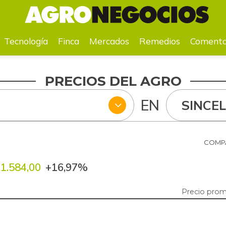
a
Mercados
Remedios
Comentarios
Agenda
Pr
Tecnología
Finca
Mercados
Remedios
Comenta
PRECIOS DEL AGRO
EN
SINCE
COMPA
1.584,00
+16,97%
Precio prom