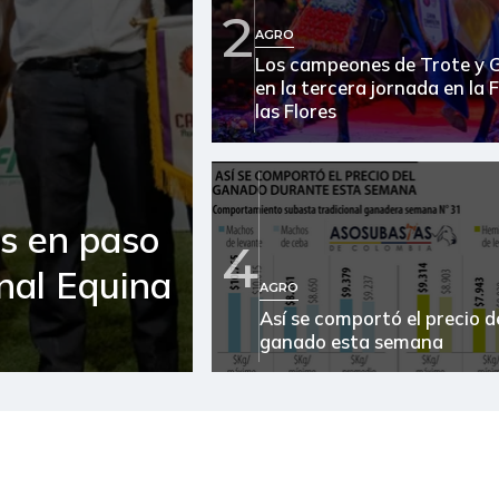
2
AGRO
Arroz de segunda
Los campeones de Trote y 
en la tercera jornada en la 
Arroz excelso
las Flores
Arveja verde seca
Atún en lata
es en paso
Avena en hojuelas
4
onal Equina
AGRO
Avena molida
Así se comportó el precio d
Azúcar
ganado esta semana
Azúcar refinada
Bagre rayado entero fresco
Banano Urabá