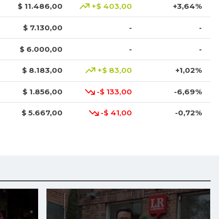
$ 11.486,00
+$ 403,00
+3,64%
$ 7.130,00
-
-
$ 6.000,00
-
-
$ 8.183,00
+$ 83,00
+1,02%
$ 1.856,00
-$ 133,00
-6,69%
$ 5.667,00
-$ 41,00
-0,72%
$ 3.750,00
-$ 111,00
-2,87%
$ 3.063,00
-$ 62,00
-1,98%
$ 6.950,00
-$ 50,00
-0,71%
$ 1.333,00
-$ 92,00
-6,46%
$ 2.810,00
-$ 10,00
-0,35%