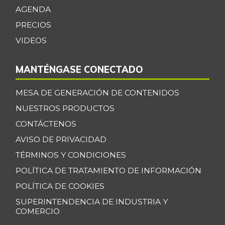
Cebolla junca
$ 760,00
AGENDA
-24,00%
02/16/2013
PRECIOS
Cebolla larga
$ 1.360,00
VIDEOS
+3,26%
07/25/2026
MANTÉNGASE CONECTADO
Centro de pierna
$ 30.000,00
de res
-
MESA DE GENERACIÓN DE CONTENIDOS
07/25/2026
NUESTROS PRODUCTOS
Chatas de res
$ 30.000,00
CONTÁCTENOS
-
07/25/2026
AVISO DE PRIVACIDAD
Chocolate dulce
$ 34.775,00
TÉRMINOS Y CONDICIONES
-
07/25/2026
POLÍTICA DE TRATAMIENTO DE INFORMACIÓN
Chócolo mazorca
$ 1.283,00
POLÍTICA DE COOKIES
-1,31%
07/25/2026
SUPERINTENDENCIA DE INDUSTRIA Y
COMERCIO
Cilantro
$ 3.278,00