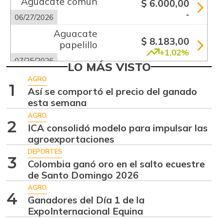
Aguacate común
$ 6.000,00
-
06/27/2026
Aguacate
$ 8.183,00
papelillo
+1,02%
07/25/2026
LO MÁS VISTO
Ahuyama
$ 1.856,00
AGRO
1
-6,69%
Así se comportó el precio del ganado
07/25/2026
esta semana
Ajo
$ 5.667,00
AGRO
-0,72%
2
07/25/2026
ICA consolidó modelo para impulsar las
agroexportaciones
Ají dulce
$ 3.750,00
DEPORTES
-2,87%
01/17/2015
3
Colombia ganó oro en el salto ecuestre
Ají topito dulce
de Santo Domingo 2026
$ 3.063,00
-1,98%
AGRO
07/25/2026
4
Ganadores del Día 1 de la
Alas de pollo sin
ExpoInternacional Equina
$ 6.950,00
costillar