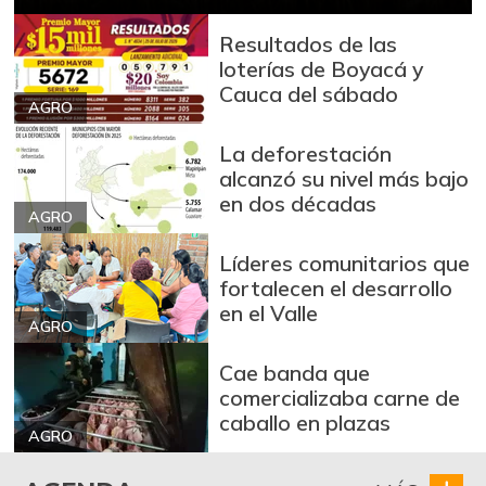
-10,17%
07/25/2026
Resultados de las
Blanquillo entero
loterías de Boyacá y
$ 12.000,00
fresco
Cauca del sábado
+71,43%
AGRO
04/16/2016
Bocachico criollo
La deforestación
$ 11.667,00
fresco
alcanzó su nivel más bajo
+16,67%
en dos décadas
05/07/2016
AGRO
Bocachico
$ 14.000,00
Líderes comunitarios que
importado
fortalecen el desarrollo
-3,45%
07/25/2026
en el Valle
AGRO
Bola de brazo de
$ 30.000,00
res
Cae banda que
-
comercializaba carne de
07/25/2026
caballo en plazas
Bola de pierna de
AGRO
$ 30.000,00
res
-