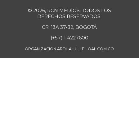
Fríjol Zaragoza
$ 9.300,00
© 2026, RCN MEDIOS. TODOS LOS
+1,64%
07/25/2026
DERECHOS RESERVADOS.
Fríjol cabeza
CR. 13A 37-32, BOGOTÁ
$ 4.950,00
negra
(+57) 1 4227600
-1,00%
07/25/2026
ORGANIZACIÓN ARDILA LÜLLE - OAL.COM.CO
Fríjol cargamanto
$ 10.000,00
rojo
+25,00%
05/13/2017
Fríjol verde en
$ 5.111,00
vaina
+2,22%
07/25/2026
Fécula de maíz
$ 23.408,00
-
07/25/2026
Galletas dulces
redondas con
$ 21.651,00