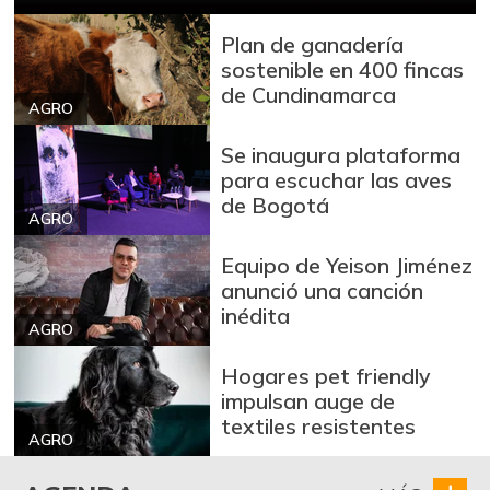
-10,17%
07/25/2026
Plan de ganadería
Blanquillo entero
sostenible en 400 fincas
$ 12.000,00
fresco
de Cundinamarca
+71,43%
AGRO
04/16/2016
Bocachico criollo
Se inaugura plataforma
$ 11.667,00
fresco
para escuchar las aves
+16,67%
de Bogotá
05/07/2016
AGRO
Bocachico
$ 14.000,00
Equipo de Yeison Jiménez
importado
anunció una canción
-3,45%
07/25/2026
inédita
AGRO
Bola de brazo de
$ 30.000,00
res
Hogares pet friendly
-
impulsan auge de
07/25/2026
textiles resistentes
Bola de pierna de
AGRO
$ 30.000,00
res
-