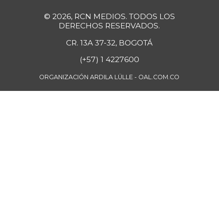
Fríjol Zaragoza
$ 9.300,00
© 2026, RCN MEDIOS. TODOS LOS
+1,64%
07/25/2026
DERECHOS RESERVADOS.
Fríjol cabeza
CR. 13A 37-32, BOGOTÁ
$ 4.950,00
negra
(+57) 1 4227600
-1,00%
07/25/2026
ORGANIZACIÓN ARDILA LÜLLE - OAL.COM.CO
Fríjol cargamanto
$ 10.000,00
rojo
+25,00%
05/13/2017
Fríjol verde en
$ 5.111,00
vaina
+2,22%
07/25/2026
Fécula de maíz
$ 23.408,00
-
07/25/2026
Galletas dulces
redondas con
$ 21.651,00