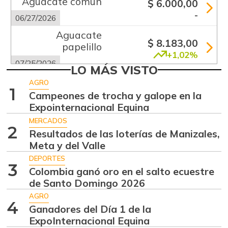
Aguacate común
$ 6.000,00
-
06/27/2026
Aguacate
$ 8.183,00
papelillo
+1,02%
07/25/2026
LO MÁS VISTO
Ahuyama
$ 1.856,00
AGRO
1
-6,69%
Campeones de trocha y galope en la
07/25/2026
Expointernacional Equina
Ajo
$ 5.667,00
MERCADOS
-0,72%
2
07/25/2026
Resultados de las loterías de Manizales,
Meta y del Valle
Ají dulce
$ 3.750,00
DEPORTES
-2,87%
01/17/2015
3
Colombia ganó oro en el salto ecuestre
Ají topito dulce
de Santo Domingo 2026
$ 3.063,00
-1,98%
AGRO
07/25/2026
4
Ganadores del Día 1 de la
Alas de pollo sin
ExpoInternacional Equina
$ 6.950,00
costillar