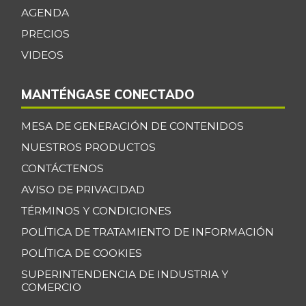
Cebolla junca
$ 760,00
AGENDA
-24,00%
02/16/2013
PRECIOS
Cebolla larga
$ 1.360,00
VIDEOS
+3,26%
07/25/2026
MANTÉNGASE CONECTADO
Centro de pierna
$ 30.000,00
de res
-
MESA DE GENERACIÓN DE CONTENIDOS
07/25/2026
NUESTROS PRODUCTOS
Chatas de res
$ 30.000,00
CONTÁCTENOS
-
07/25/2026
AVISO DE PRIVACIDAD
Chocolate dulce
$ 34.775,00
TÉRMINOS Y CONDICIONES
-
07/25/2026
POLÍTICA DE TRATAMIENTO DE INFORMACIÓN
Chócolo mazorca
$ 1.283,00
POLÍTICA DE COOKIES
-1,31%
07/25/2026
SUPERINTENDENCIA DE INDUSTRIA Y
COMERCIO
Cilantro
$ 3.278,00