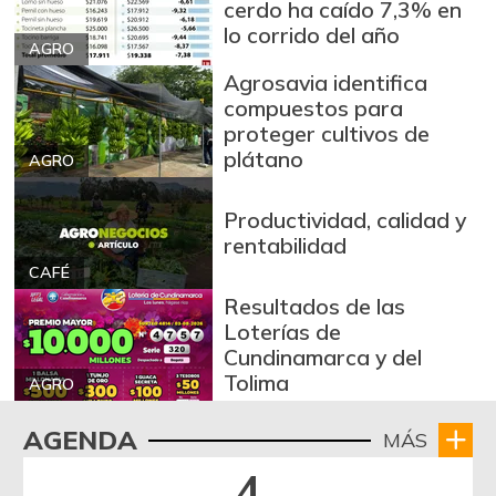
Carne de res en
cerdo ha caído 7,3% en
$ 30.000,00
canal
lo corrido del año
-
AGRO
07/25/2026
Agrosavia identifica
Cebolla cabezona
compuestos para
$ 2.557,00
blanca
proteger cultivos de
-9,26%
plátano
AGRO
07/25/2026
Cebolla cabezona
$ 2.790,00
Productividad, calidad y
roja
rentabilidad
-3,96%
07/25/2026
CAFÉ
Cebolla larga
$ 3.148,00
Resultados de las
Loterías de
-11,70%
07/25/2026
Cundinamarca y del
Chocolate dulce
$ 10.700,00
Tolima
AGRO
-
09/23/2017
AGENDA
MÁS
Chócolo mazorca
$ 747,00
4
-5,80%
05/06/2017