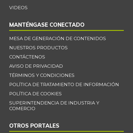
Guayaba
$ 4.375,00
VIDEOS
-3,74%
07/25/2026
Habichuela
$ 3.854,00
MANTÉNGASE CONECTADO
+17,46%
07/25/2026
MESA DE GENERACIÓN DE CONTENIDOS
Harina de trigo
$ 2.233,00
NUESTROS PRODUCTOS
-
12/30/2017
CONTÁCTENOS
Harina precocida
$ 3.500,00
AVISO DE PRIVACIDAD
de maíz
-4,24%
TÉRMINOS Y CONDICIONES
07/25/2026
POLÍTICA DE TRATAMIENTO DE INFORMACIÓN
Jugo de frutas
$ 4.457,00
POLÍTICA DE COOKIES
-
10/07/2017
SUPERINTENDENCIA DE INDUSTRIA Y
Kiwi
$ 6.000,00
COMERCIO
-
12/24/2016
OTROS PORTALES
Leche en polvo
$ 13.754,00