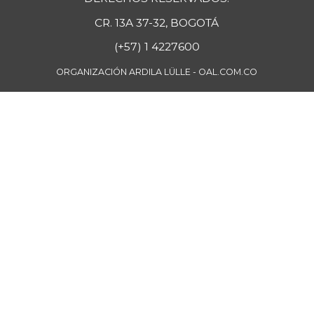
+2,37%
08/17/2024
CR. 13A 37-32, BOGOTÁ
Mango manzano
$ 2.347,00
(+57) 1 4227600
-1,68%
05/27/2017
ORGANIZACIÓN ARDILA LÜLLE - OAL.COM.CO
Manzana
$ 10.500,00
-
07/25/2026
Manzana roja
$ 8.188,00
+2,35%
07/25/2026
Manzana verde
$ 11.933,00
+3,02%
07/25/2026
Maracuyá
$ 5.500,00
+1,38%
07/25/2026
Margarina
$ 8.800,00
-
12/30/2017