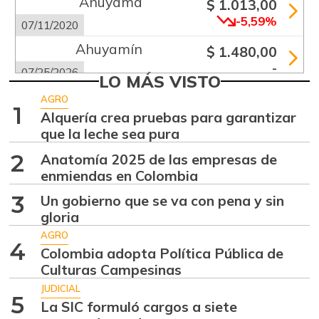
Ahuyama
$ 1.013,00
-5,59%
07/11/2020
Ahuyamín
$ 1.480,00
-
07/25/2026
LO MÁS VISTO
Ajo
$ 5.650,00
AGRO
1
+0,44%
Alquería crea pruebas para garantizar
07/25/2026
que la leche sea pura
Alas de pollo sin
$ 9.000,00
2
Anatomía 2025 de las empresas de
costillar
-
enmiendas en Colombia
07/25/2026
3
Un gobierno que se va con pena y sin
Apio
$ 2.792,00
gloria
-
07/25/2026
AGRO
4
Arracacha
Colombia adopta Política Pública de
$ 4.575,00
amarilla
Culturas Campesinas
+0,55%
JUDICIAL
07/25/2026
5
La SIC formuló cargos a siete
Arroz de primera