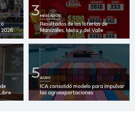
$ 20.380,00
-
-
3
$ 7.533,00
-
-
MERCADOS
to
Resultados de las loterías de
$ 2.761,00
+$ 3,00
+0,11%
 2026
Manizales, Meta y del Valle
$ 3.810,00
-
-
$ 2.920,00
-
-
5
$ 21.000,00
-
-
AGRO
$ 3.278,00
-
-
 de
ICA consolidó modelo para impulsar
Libre
las agroexportaciones
$ 1.389,00
+$ 56,00
+4,20%
$ 19.000,00
-
-
$ 15.667,00
-
-
$ 15.600,00
-
-