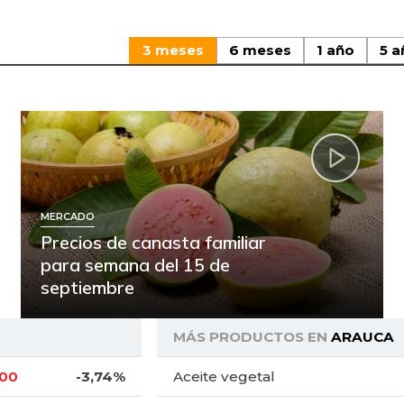
3 meses
6 meses
1 año
5 a
MERCADO
Precios de canasta familiar
para semana del 15 de
septiembre
MÁS PRODUCTOS EN
ARAUCA
,00
-3,74%
Aceite vegetal