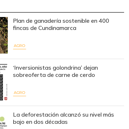
$ 30.000,00
-
-
Plan de ganadería sostenible en 400
$ 2.557,00
-$ 261,00
-9,26%
fincas de Cundinamarca
$ 2.790,00
-$ 115,00
-3,96%
AGRO
$ 3.148,00
-$ 417,00
-11,70%
$ 10.700,00
-
-
‘Inversionistas golondrina’ dejan
$ 747,00
-$ 46,00
-5,80%
sobreoferta de carne de cerdo
$ 7.750,00
-
-
AGRO
$ 4.200,00
-
-
$ 2.900,00
-
-
La deforestación alcanzó su nivel más
bajo en dos décadas
$ 2.375,00
-
-