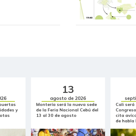
Fríjol bolón
Fríjol verde en vaina
Fécula de maíz
Galletas dulces redondas con
crema
Galletas saladas
Garbanzo
13
Gelatina
026
agosto de 2026
sept
puertas
Montería será la nueva sede
Cali será
Granadilla
idades y
de la Feria Nacional Cebú del
Congreso
otas
13 al 30 de agosto
cita avíc
Guanábana
de habla
Habichuela