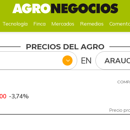
a
Mercados
Remedios
Comentarios
Agenda
Pr
Tecnología
Finca
Mercados
Remedios
Comenta
PRECIOS DEL AGRO
EN
ARAU
COMPA
,00
-3,74%
Precio pr