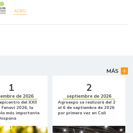
$ 10.048,00
+$ 112,00
+1,13%
AGRO
$ 5.341,00
+$ 227,00
+4,44%
$ 19.474,00
-
-
$ 12.530,00
-
-
$ 10.159,00
-
-
MÁS
$ 6.478,00
-
-
1
2
$ 25.000,00
-
-
iembre de 2026
septiembre de 2026
 epicentro del XXII
Agroexpo se realizará del 2
$ 9.286,00
+$ 179,00
+1,97%
 Fenavi 2026, la
al 6 de septiembre de 2026
ola más importante
por primera vez en Cali
$ 4.250,00
-$ 750,00
-15,00%
 hispana
$ 3.854,00
+$ 573,00
+17,46%