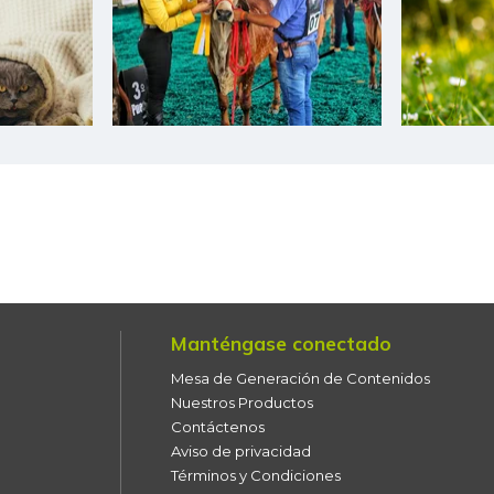
Harina de trigo
Harina precocida de maíz
Jugo de frutas
Kiwi
Leche en polvo
Lechuga batavia
Lechuga crespa
Manténgase conectado
Lenteja
Mesa de Generación de Contenidos
Nuestros Productos
Limón común
Contáctenos
Aviso de privacidad
Lulo
Términos y Condiciones