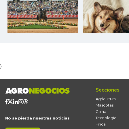
Item
1
of
5
}
Secciones
Agricultura
Mascotas
Clima
Tecnología
No se pierda nuestras noticias
Finca