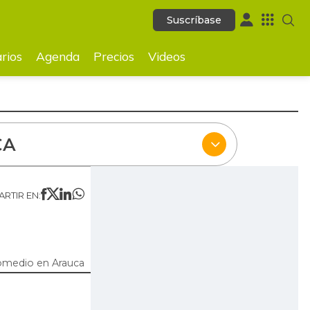
Suscríbase
Suscríbase
ecios
Videos
rios
Agenda
Precios
Videos
CA
RTIR EN:
omedio en Arauca