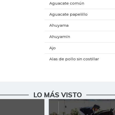
Aguacate común
Aguacate papelillo
Ahuyama
Ahuyamín
Ajo
Alas de pollo sin costillar
Apio
Arracacha amarilla
Arroz de primera
LO MÁS VISTO
Arveja verde