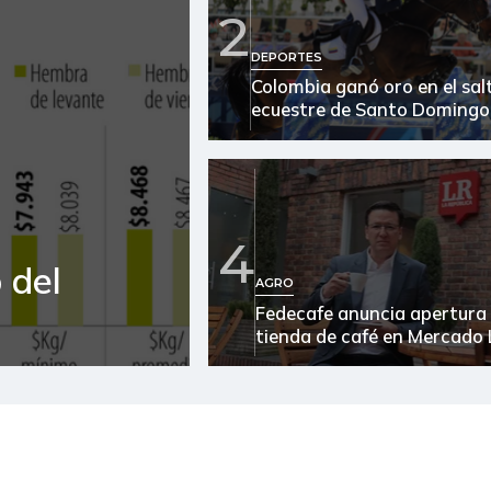
Atún en lata
2
Avena en hojuelas
DEPORTES
Colombia ganó oro en el sal
Azúcar
ecuestre de Santo Domingo
Azúcar morena
Azúcar refinada
4
Bagre rayado entero fresco
 del
AGRO
Banano Urabá
Fedecafe anuncia apertura
tienda de café en Mercado 
Banano criollo
Bocachico criollo fresco
Cachama fresca
Café molido