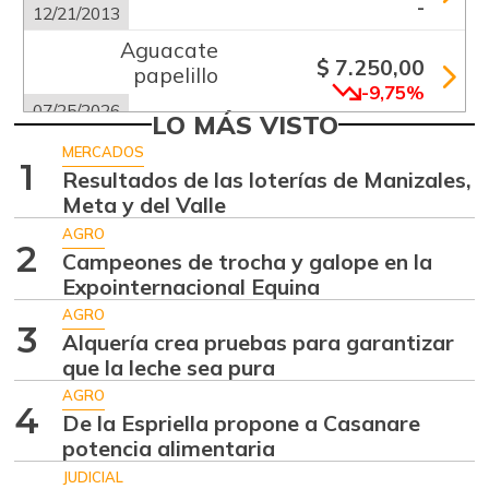
-
12/21/2013
Aguacate
$ 7.250,00
papelillo
-9,75%
07/25/2026
LO MÁS VISTO
Ahuyama
$ 1.233,00
MERCADOS
1
+23,30%
Resultados de las loterías de Manizales,
07/25/2026
Meta y del Valle
Ajo
$ 5.289,00
AGRO
-18,63%
2
07/25/2026
Campeones de trocha y galope en la
Expointernacional Equina
Alas de pollo sin
$ 9.000,00
costillar
AGRO
3
-
Alquería crea pruebas para garantizar
07/25/2026
que la leche sea pura
Apio
$ 1.017,00
AGRO
4
-
De la Espriella propone a Casanare
07/25/2026
potencia alimentaria
Arracacha blanca
$ 2.083,00
JUDICIAL