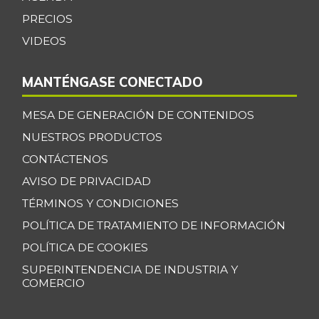
-
07/25/2026
PRECIOS
Coco
$ 3.633,00
VIDEOS
-
07/25/2026
MANTÉNGASE CONECTADO
Cogote de carne
$ 11.000,00
de res
-
MESA DE GENERACIÓN DE CONTENIDOS
03/04/2017
NUESTROS PRODUCTOS
Coliflor
$ 2.500,00
CONTÁCTENOS
-
07/25/2026
AVISO DE PRIVACIDAD
Costilla de cerdo
$ 10.000,00
TÉRMINOS Y CONDICIONES
-
03/04/2017
POLÍTICA DE TRATAMIENTO DE INFORMACIÓN
Costilla de res
$ 8.000,00
POLÍTICA DE COOKIES
-
03/04/2017
SUPERINTENDENCIA DE INDUSTRIA Y
COMERCIO
Curuba
$ 3.033,00
+21,32%
07/25/2026