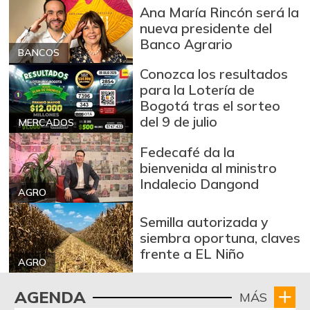
Brazo con hueso
Ana María Rincón será la
$ 10.000,00
de cerdo
nueva presidente del
-
03/04/2017
Banco Agrario
BANCOS
Brazo sin hueso
Conozca los resultados
$ 12.000,00
de cerdo
para la Lotería de
-
03/04/2017
Bogotá tras el sorteo
del 9 de julio
MERCADOS
Breva
$ 7.253,00
-13,47%
01/10/2026
Fedecafé da la
bienvenida al ministro
Brócoli
$ 2.133,00
Indalecio Dangond
-
AGRO
07/25/2026
Cabeza de lomo
Semilla autorizada y
$ 13.500,00
de cerdo
siembra oportuna, claves
-
frente a EL Niño
03/04/2017
AGRO
Cadera de res
$ 15.500,00
AGENDA
MÁS
-
03/04/2017