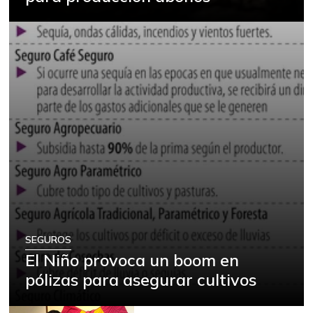
$ 27.500,00
postas congelado
-
07/25/2026
Banano criollo
$ 1.383,00
-7,80%
07/25/2026
Berenjena
$ 1.667,00
-16,65%
04/27/2019
Bocachico
$ 19.800,00
importado
-
07/25/2026
Bola de brazo de
$ 15.500,00
res
-
SEGUROS
03/04/2017
El Niño provoca un boom en
Bota de res
$ 14.500,00
pólizas para asegurar cultivos
-
03/04/2017