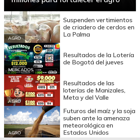
Brazo con hueso
$ 10.000,00
de cerdo
Suspenden vertimientos
-
03/04/2017
de criadero de cerdos en
La Palma
Brazo sin hueso
AGRO
$ 12.000,00
de cerdo
-
03/04/2017
Resultados de la Lotería
de Bogotá del jueves
Breva
$ 7.253,00
MERCADOS
-13,47%
01/10/2026
Resultados de las
Brócoli
$ 2.133,00
loterías de Manizales,
-
07/25/2026
Meta y del Valle
AGRO
Cabeza de lomo
$ 13.500,00
Futuros del maíz y la soja
de cerdo
suben ante la amenaza
-
03/04/2017
meteorológica en
Estados Unidos
Cadera de res
AGRO
$ 15.500,00