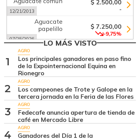
Aguacate común
$ 2.500,00
-
12/21/2013
Aguacate
$ 7.250,00
papelillo
-9,75%
07/25/2026
LO MÁS VISTO
Ahuyama
$ 1.233,00
AGRO
+23,30%
Los principales ganadores en paso fino
1
07/25/2026
de la Expointernacional Equina en
Ajo
$ 5.289,00
Rionegro
-18,63%
07/25/2026
AGRO
2
Los campeones de Trote y Galope en la
Alas de pollo sin
$ 9.000,00
tercera jornada en la Feria de las Flores
costillar
-
AGRO
07/25/2026
3
Fedecafe anuncia apertura de tienda de
Apio
café en Mercado Libre
$ 1.017,00
-
AGRO
07/25/2026
4
Ganadores del Día 1 de la
Arracacha blanca