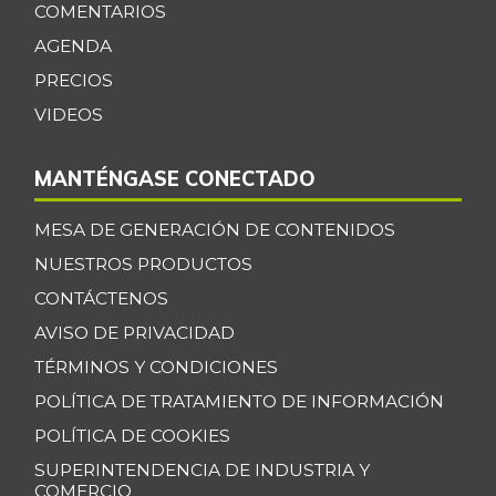
Cilantro
COMENTARIOS
$ 4.267,00
-
AGENDA
07/25/2026
PRECIOS
Coco
$ 3.633,00
VIDEOS
-
07/25/2026
Cogote de carne
$ 11.000,00
MANTÉNGASE CONECTADO
de res
-
03/04/2017
MESA DE GENERACIÓN DE CONTENIDOS
Coliflor
$ 2.500,00
NUESTROS PRODUCTOS
-
07/25/2026
CONTÁCTENOS
Costilla de cerdo
AVISO DE PRIVACIDAD
$ 10.000,00
-
TÉRMINOS Y CONDICIONES
03/04/2017
POLÍTICA DE TRATAMIENTO DE INFORMACIÓN
Costilla de res
$ 8.000,00
-
POLÍTICA DE COOKIES
03/04/2017
SUPERINTENDENCIA DE INDUSTRIA Y
Curuba
$ 3.033,00
COMERCIO