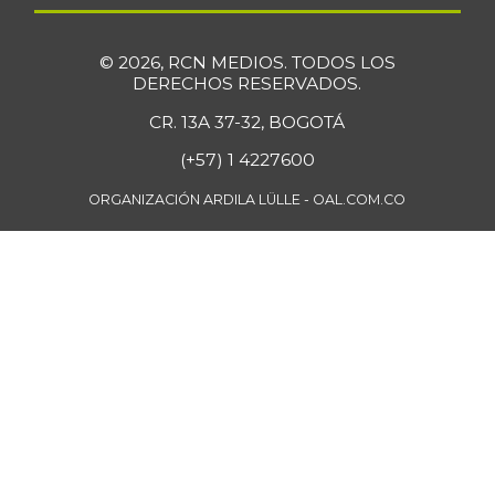
10/12/2013
Filete de salmón
$ 47.200,00
© 2026, RCN MEDIOS. TODOS LOS
congelado
DERECHOS RESERVADOS.
-11,78%
07/25/2026
CR. 13A 37-32, BOGOTÁ
Filete importado
(+57) 1 4227600
$ 30.500,00
de merluza
+12,13%
ORGANIZACIÓN ARDILA LÜLLE - OAL.COM.CO
07/25/2026
Fresa
$ 10.653,00
+21,75%
07/25/2026
Fríjol
$ 10.101,00
-
07/25/2026
Fríjol bolón
$ 13.185,00
+3,46%
07/25/2026
Fríjol cargamanto
$ 12.885,00
rojo