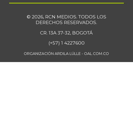
07/25/2026
Filete importado
$ 30.500,00
© 2026, RCN MEDIOS. TODOS LOS
de merluza
DERECHOS RESERVADOS.
+12,13%
07/25/2026
CR. 13A 37-32, BOGOTÁ
Fresa
$ 10.653,00
(+57) 1 4227600
+21,75%
07/25/2026
ORGANIZACIÓN ARDILA LÜLLE - OAL.COM.CO
Fríjol
$ 10.101,00
-
07/25/2026
Fríjol bolón
$ 13.185,00
+3,46%
07/25/2026
Fríjol cargamanto
$ 12.885,00
rojo
-
07/25/2026
Fríjol verde en
$ 5.867,00
vaina