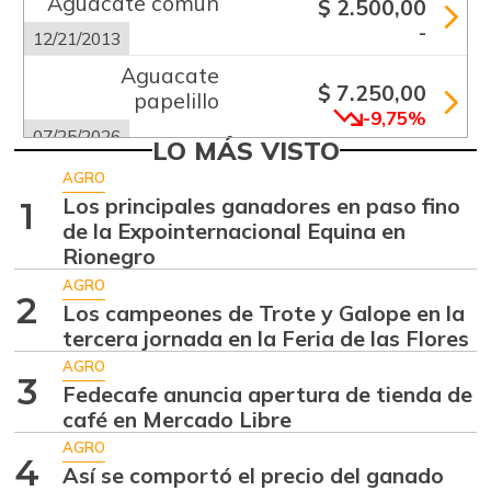
Aguacate común
$ 2.500,00
-
12/21/2013
Aguacate
$ 7.250,00
papelillo
-9,75%
07/25/2026
LO MÁS VISTO
Ahuyama
$ 1.233,00
AGRO
+23,30%
Los principales ganadores en paso fino
1
07/25/2026
de la Expointernacional Equina en
Ajo
$ 5.289,00
Rionegro
-18,63%
07/25/2026
AGRO
2
Los campeones de Trote y Galope en la
Alas de pollo sin
$ 9.000,00
tercera jornada en la Feria de las Flores
costillar
-
AGRO
07/25/2026
3
Fedecafe anuncia apertura de tienda de
Apio
café en Mercado Libre
$ 1.017,00
-
AGRO
07/25/2026
4
Así se comportó el precio del ganado
Arracacha blanca