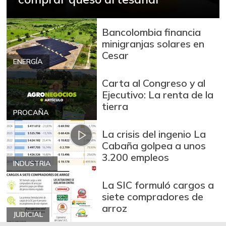
Brazo con hueso
$ 10.000,00
de cerdo
Bancolombia financia
-
03/04/2017
minigranjas solares en
Cesar
Brazo sin hueso
ENERGÍA
$ 12.000,00
de cerdo
-
Carta al Congreso y al
03/04/2017
Ejecutivo: La renta de la
Breva
$ 7.253,00
tierra
PROCAÑA
-13,47%
01/10/2026
La crisis del ingenio La
Brócoli
$ 2.133,00
Cabaña golpea a unos
-
07/25/2026
3.200 empleos
INDUSTRIA
Cabeza de lomo
$ 13.500,00
de cerdo
La SIC formuló cargos a
-
siete compradores de
03/04/2017
arroz
Cadera de res
JUDICIAL
$ 15.500,00