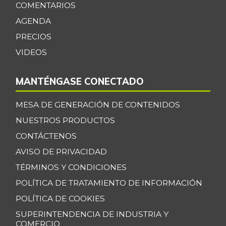
Cilantro
COMENTARIOS
$ 4.267,00
-
AGENDA
07/25/2026
PRECIOS
Coco
$ 3.633,00
VIDEOS
-
07/25/2026
Cogote de carne
$ 11.000,00
MANTÉNGASE CONECTADO
de res
-
03/04/2017
MESA DE GENERACIÓN DE CONTENIDOS
Coliflor
$ 2.500,00
NUESTROS PRODUCTOS
-
07/25/2026
CONTÁCTENOS
Costilla de cerdo
AVISO DE PRIVACIDAD
$ 10.000,00
-
TÉRMINOS Y CONDICIONES
03/04/2017
POLÍTICA DE TRATAMIENTO DE INFORMACIÓN
Costilla de res
$ 8.000,00
-
POLÍTICA DE COOKIES
03/04/2017
SUPERINTENDENCIA DE INDUSTRIA Y
Curuba
$ 3.033,00
COMERCIO