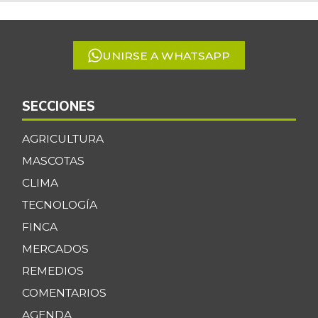
of
Cebolla larga
$ 2.857,00
5
+15,39%
07/25/2026
UNIRSE A WHATSAPP
Centro de pierna
$ 15.500,00
de res
-
03/04/2017
SECCIONES
Chatas de res
$ 16.000,00
AGRICULTURA
-
03/04/2017
MASCOTAS
Chocolate amargo
$ 41.250,00
CLIMA
-
07/25/2026
TECNOLOGÍA
Chócolo mazorca
$ 964,50
FINCA
-
07/25/2026
MERCADOS
Cilantro
$ 4.267,00
REMEDIOS
-
07/25/2026
COMENTARIOS
Coco
$ 3.633,00
AGENDA