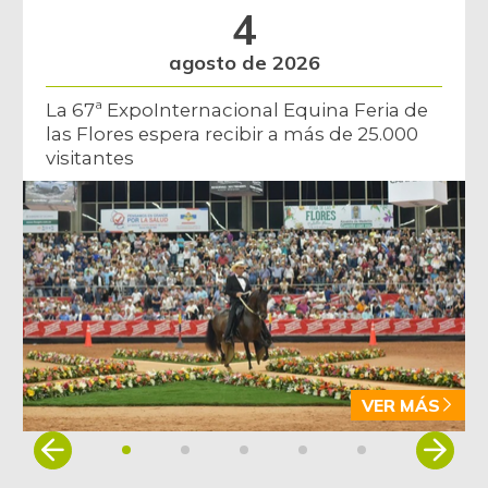
4
Camarón Tití
$ 29.500,00
precocido entero
agosto de 2026
-16,90%
07/25/2026
La 67ª ExpoInternacional Equina Feria de
Carne de cerdo en
las Flores espera recibir a más de 25.000
$ 7.800,00
canal
visitantes
-
03/04/2017
Carne de res en
$ 10.500,00
canal
-
03/04/2017
Cazuela de
$ 15.000,00
mariscos
-
07/20/2013
VER MÁS
Cebolla cabezona
$ 2.400,00
blanca
Item
-19,11%
1
07/25/2026