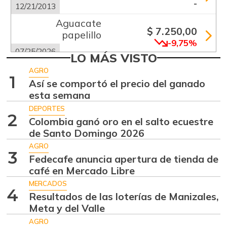
-
12/21/2013
Aguacate
$ 7.250,00
papelillo
-9,75%
07/25/2026
LO MÁS VISTO
Ahuyama
$ 1.233,00
AGRO
1
+23,30%
Así se comportó el precio del ganado
07/25/2026
esta semana
Alas de pollo sin
$ 9.000,00
DEPORTES
costillar
2
Colombia ganó oro en el salto ecuestre
-
07/25/2026
de Santo Domingo 2026
Apio
AGRO
$ 1.017,00
3
Fedecafe anuncia apertura de tienda de
-
07/25/2026
café en Mercado Libre
Arracacha blanca
$ 2.083,00
MERCADOS
4
-1,33%
Resultados de las loterías de Manizales,
07/18/2026
Meta y del Valle
Arroz de primera
$ 3.668,00
AGRO