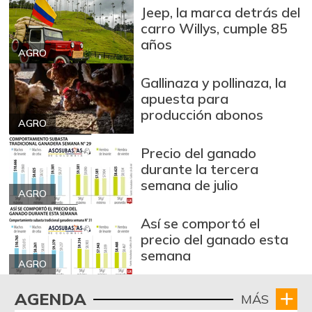
Jeep, la marca detrás del
Brazo sin hueso
carro Willys, cumple 85
$ 12.000,00
de cerdo
años
-
AGRO
03/04/2017
Breva
Gallinaza y pollinaza, la
$ 7.253,00
apuesta para
-13,47%
01/10/2026
producción abonos
AGRO
Brócoli
$ 2.133,00
-
07/25/2026
Precio del ganado
durante la tercera
Cabeza de lomo
$ 13.500,00
semana de julio
de cerdo
AGRO
-
03/04/2017
Así se comportó el
Cadera de res
$ 15.500,00
precio del ganado esta
semana
-
03/04/2017
AGRO
Café molido
$ 68.824,00
AGENDA
MÁS
-
07/25/2026